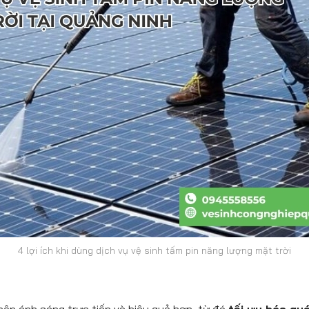
4 lợi ích khi dùng dịch vụ vệ sinh tấm pin năng lượng mặt trời