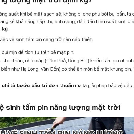
công suất khi bề mặt sạch sẽ, không bị che phủ bởi bụi bẩn, l
đáng kể khả năng hấp thụ ánh sáng, dẫn đến hiệu suất sinh đi
 kỳ
.
 việc vệ sinh tấm pin càng trở nên cấp thiết:
bụi mịn dễ tích tụ trên bề mặt pin.
 khai thác, nhà máy (Cẩm Phả, Uông Bí…) khiến tấm pin nhanh
 biển như Hạ Long, Vân Đồn) có thể ăn mòn bề mặt khung pin,
g chỉ là bước bảo trì đơn thuần
mà là giải pháp bảo vệ đầu 
 vệ sinh tấm pin năng lượng mặt trời