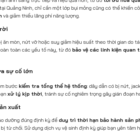
hận ánh sáng trực tiếp và hiệu quả hơn, từ đó
tối ưu hóa qu
o tại Quảng Ninh, chỉ cần một lớp bụi mỏng cũng có thể khiến
n
và giảm thiểu lãng phí năng lượng.
rời
 ăn mòn, nứt vỡ hoặc suy giảm hiệu suất theo thời gian do tá
hoàn toàn các yếu tố này, từ đó
bảo vệ các linh kiện quan t
ừa sự cố lớn
gồm bước
kiểm tra tổng thể hệ thống
: dây dẫn có bị nứt, jac
 bạn
xử lý kịp thời
, tránh sự cố nghiêm trọng gây gián đoạn h
sản xuất
ảo dưỡng đúng định kỳ để
duy trì thời hạn bảo hành sản 
ể bị từ chối. Sử dụng dịch vụ vệ sinh định kỳ giúp bạn yên tâm