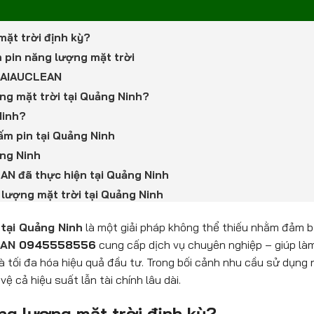
mặt trời định kỳ?
ấm pin năng lượng mặt trời
i HAIAUCLEAN
ợng mặt trời tại Quảng Ninh?
Ninh?
tấm pin tại Quảng Ninh
ảng Ninh
EAN đã thực hiện tại Quảng Ninh
g lượng mặt trời tại Quảng Ninh
 tại Quảng Ninh
là một giải pháp không thể thiếu nhằm đảm b
EAN
0945558556
cung cấp dịch vụ chuyên nghiệp – giúp làm 
và tối đa hóa hiệu quả đầu tư. Trong bối cảnh nhu cầu sử dụng 
ệ cả hiệu suất lẫn tài chính lâu dài.
ăng lượng mặt trời định kỳ?