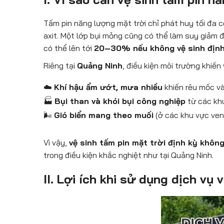
Tấm pin năng lượng mặt trời chỉ phát huy tối đa 
axit. Một lớp bụi mỏng cũng có thể làm suy giảm 
có thể lên tới
20–30% nếu không vệ sinh định
Riêng tại
Quảng Ninh
, điều kiện môi trường khiến
☁️
Khí hậu ẩm ướt, mưa nhiều
khiến rêu mốc và 
🏭
Bụi than và khói bụi công nghiệp
từ các khu
🌬️
Gió biển mang theo muối
(ở các khu vực ven
Vì vậy,
vệ sinh tấm pin mặt trời định kỳ khôn
trong điều kiện khắc nghiệt như tại Quảng Ninh.
II. Lợi ích khi sử dụng dịch vụ