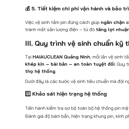
💰 5. Tiết kiệm chi phí vận hành và bảo tr
Việc vệ sinh tấm pin đúng cách giúp
ngăn chặn c
tránh mất sản lượng điện – từ đó
tăng lợi nhuận
III. Quy trình vệ sinh chuẩn kỹ
Tại
HAIAUCLEAN Quảng Ninh
, mỗi lần vệ sinh 
khép kín – bài bản – an toàn tuyệt đối
. Quy 
thọ hệ thống
.
Dưới đây là các bước vệ sinh tiêu chuẩn mà đội n
1️⃣ Khảo sát hiện trạng hệ thống
Tiến hành kiểm tra sơ bộ toàn bộ hệ thống pin mặt 
Đánh giá độ bám bẩn, hiện trạng khung pin, kính ph