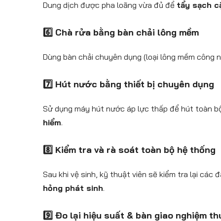
Dung dịch được pha loãng vừa đủ để
tẩy sạch c
6️⃣ Chà rửa bằng bàn chải lông mềm
Dùng bàn chải chuyên dụng (loại lông mềm công ng
7️⃣ Hút nước bằng thiết bị chuyên dụng
Sử dụng máy hút nước áp lực thấp để hút toàn b
hiểm
.
8️⃣ Kiểm tra và rà soát toàn bộ hệ thống
Sau khi vệ sinh, kỹ thuật viên sẽ kiểm tra lại các
hỏng phát sinh
.
9️⃣ Đo lại hiệu suất & bàn giao nghiệm th