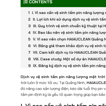
CONTENTS
I. Vì sao cần vệ sinh tấm pin năng lượng 
II. Lợi ích khi sử dụng dịch vụ vệ sinh t
III. Quy trình vệ sinh chuẩn kỹ thuật tạ
IV. Bao lâu nên vệ sinh tấm pin năng lư
V. Vì sao nên chọn HAIAUCLEAN Quảng 
VI. Bảng giá tham khảo dịch vụ vệ sinh 
VII. Cam kết dịch vụ từ HAIAUCLEAN Qu
VIII. Case study: Một số dự án HAIAUCL
IX. Đăng ký dịch vụ vệ sinh tấm pin năn
Dịch vụ vệ sinh tấm pin năng lượng mặt trời
trời luôn ở mức tối ưu. Tại Quảng Ninh,
HAIAUCL
đó nâng cao sản lượng điện, kéo dài tuổi thọ pin 
tấm pin định kỳ là yếu tố quan trọng giúp bạn bảo v
I. Vì sao cần vệ sinh tấm pin n