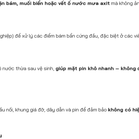
ặn bám, muối biển hoặc vết ố nước mưa axit
mà không ảnh
hiệp) để xử lý các điểm bám bẩn cứng đầu, đặc biệt ở các viền
ộ nước thừa sau vệ sinh,
giúp mặt pin khô nhanh – không 
 đầu nối, khung giá đỡ, dây dẫn và pin để đảm bảo
không có hiệ
u