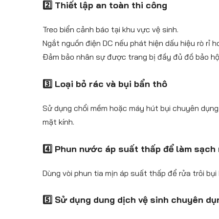
2️⃣ Thiết lập an toàn thi công
Treo biển cảnh báo tại khu vực vệ sinh.
Ngắt nguồn điện DC nếu phát hiện dấu hiệu rò rỉ h
Đảm bảo nhân sự được trang bị đầy đủ đồ bảo hộ,
3️⃣ Loại bỏ rác và bụi bẩn thô
Sử dụng chổi mềm hoặc máy hút bụi chuyên dụn
mặt kính.
4️⃣ Phun nước áp suất thấp để làm sạch
Dùng vòi phun tia mịn áp suất thấp để rửa trôi bụi
5️⃣ Sử dụng dung dịch vệ sinh chuyên dụ