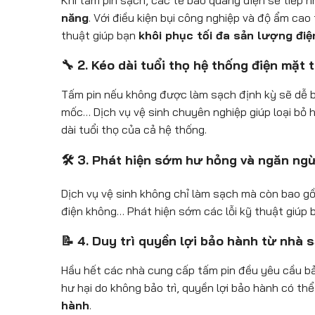
Khi tấm pin sạch, các tế bào quang điện sẽ tiếp n
năng
. Với điều kiện bụi công nghiệp và độ ẩm ca
thuật giúp bạn
khôi phục tối đa sản lượng điệ
🔧 2. Kéo dài tuổi thọ hệ thống điện mặt t
Tấm pin nếu không được làm sạch định kỳ sẽ dễ bị
mốc… Dịch vụ vệ sinh chuyên nghiệp giúp loại bỏ 
dài tuổi thọ của cả hệ thống.
🛠️ 3. Phát hiện sớm hư hỏng và ngăn ng
Dịch vụ vệ sinh không chỉ làm sạch mà còn bao 
điện không… Phát hiện sớm các lỗi kỹ thuật giúp
📝 4. Duy trì quyền lợi bảo hành từ nhà 
Hầu hết các nhà cung cấp tấm pin đều yêu cầu b
hư hại do không bảo trì, quyền lợi bảo hành có th
hành
.