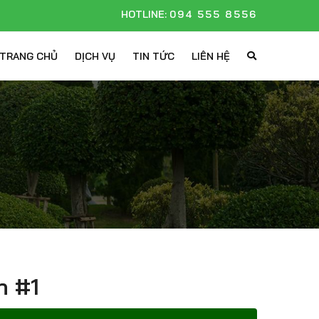
HOTLINE:
094 555 8556
TRANG CHỦ
DỊCH VỤ
TIN TỨC
LIÊN HỆ
h #1