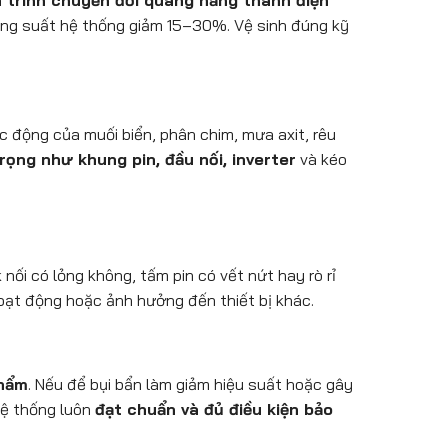
á trình chuyển đổi quang năng thành điện
 công suất hệ thống giảm 15–30%. Vệ sinh đúng kỹ
c động của muối biển, phân chim, mưa axit, rêu
rọng như khung pin, đầu nối, inverter
và kéo
k nối có lỏng không, tấm pin có vết nứt hay rò rỉ
oạt động hoặc ảnh hưởng đến thiết bị khác.
phẩm
. Nếu để bụi bẩn làm giảm hiệu suất hoặc gây
 hệ thống luôn
đạt chuẩn và đủ điều kiện bảo