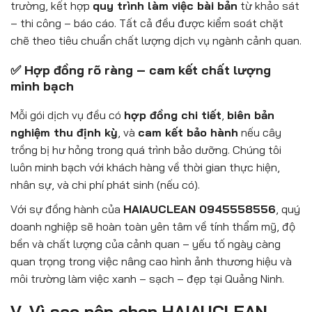
trường, kết hợp
quy trình làm việc bài bản
từ khảo sát
– thi công – báo cáo. Tất cả đều được kiểm soát chặt
chẽ theo tiêu chuẩn chất lượng dịch vụ ngành cảnh quan.
✅ Hợp đồng rõ ràng – cam kết chất lượng
minh bạch
Mỗi gói dịch vụ đều có
hợp đồng chi tiết
,
biên bản
nghiệm thu định kỳ
, và
cam kết bảo hành
nếu cây
trồng bị hư hỏng trong quá trình bảo dưỡng. Chúng tôi
luôn minh bạch với khách hàng về thời gian thực hiện,
nhân sự, và chi phí phát sinh (nếu có).
Với sự đồng hành của
HAIAUCLEAN 0945558556
, quý
doanh nghiệp sẽ hoàn toàn yên tâm về tính thẩm mỹ, độ
bền và chất lượng của cảnh quan – yếu tố ngày càng
quan trọng trong việc nâng cao hình ảnh thương hiệu và
môi trường làm việc xanh – sạch – đẹp tại Quảng Ninh.
V. Vì sao nên chọn HAIAUCLEAN