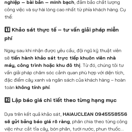
nghiệp – bài bản – minh bạch
, đảm bảo chất lượng
công việc và sự hài lòng cao nhất từ phía khách hàng. Cụ
thể:
1️⃣ Khảo sát thực tế – tư vấn giải pháp miễn
phí
Ngay sau khi nhận được yêu cầu, đội ngũ kỹ thuật viên
sẽ
tiến hành khảo sát trực tiếp khuôn viên nhà
máy, công trình hoặc khu đô thị
. Từ đó, chúng tôi tư
vấn giải pháp chăm sóc cảnh quan phù hợp với diện tích,
đặc điểm cây xanh và ngân sách của khách hàng – hoàn
toàn
không tính phí
.
2️⃣ Lập báo giá chi tiết theo từng hạng mục
Dựa trên kết quả khảo sát,
HAIAUCLEAN 0945558556
sẽ gửi bảng báo giá rõ ràng
, phân chia theo từng công
việc như: cắt tỉa cây, bón phân, tưới nước, phun thuốc…