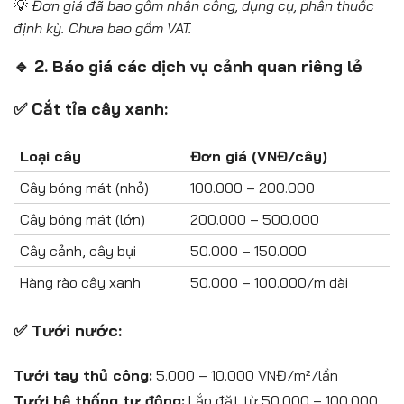
💡
Đơn giá đã bao gồm nhân công, dụng cụ, phân thuốc
định kỳ. Chưa bao gồm VAT.
🔹 2. Báo giá các dịch vụ cảnh quan riêng lẻ
✅ Cắt tỉa cây xanh:
Loại cây
Đơn giá (VNĐ/cây)
Cây bóng mát (nhỏ)
100.000 – 200.000
Cây bóng mát (lớn)
200.000 – 500.000
Cây cảnh, cây bụi
50.000 – 150.000
Hàng rào cây xanh
50.000 – 100.000/m dài
✅ Tưới nước:
Tưới tay thủ công:
5.000 – 10.000 VNĐ/m²/lần
Tưới hệ thống tự động:
Lắp đặt từ 50.000 – 100.000