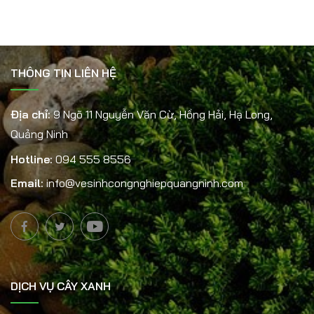
THÔNG TIN LIÊN HỆ
Địa chỉ:
9 Ngõ 11 Nguyễn Văn Cừ, Hồng Hải, Hạ Long,
Quảng Ninh
Hotline:
094 555 8556
Email:
info@vesinhcongnghiepquangninh.com
DỊCH VỤ CÂY XANH