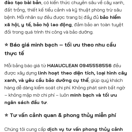
đào tạo bài bản
, có kiến thức chuyên sâu về cây xanh,
đất trồng, thiết kế tiểu cảnh và kỹ thuật phòng trừ sâu
bệnh. Mỗi nhân sự đều được trang bị đầy đủ
bảo hiểm
xã hội, y tế, bảo hộ lao động
, đảm bảo an toàn tuyệt
đối trong quá trình thi công và bảo dưỡng.
⭐ Báo giá minh bạch – tối ưu theo nhu cầu
thực tế
Mỗi bảng báo giá từ
HAIAUCLEAN 0945558556
đều
được xây dựng
linh hoạt theo diện tích, loại hình cây
xanh, và yêu cầu bảo dưỡng cụ thể
, giúp quý khách
hàng dễ dàng kiểm soát chi phí. Không phát sinh bất ngờ
– không mập mờ chi phí – luôn
minh bạch và tối ưu
ngân sách đầu tư
.
⭐ Tư vấn cảnh quan & phong thủy miễn phí
Chúng tôi cung cấp
dịch vụ tư vấn phong thủy cảnh