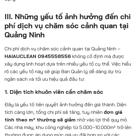
III. Những yếu tố ảnh hưởng đến chi
phí dịch vụ chăm sóc cảnh quan tại
Quảng Ninh
Chi phí dịch vụ chăm sóc cảnh quan tại Quảng Ninh –
HAIAUCLEAN 0945558556
không cố định mà được
xây dựng linh hoạt dựa trên nhiều yếu tố cụ thể. Việc hiểu
rõ các yếu tố này sẽ giúp Ban Quản lý dễ dàng dự trù
ngân sách và tối ưu hiệu quả đầu tư:
1. Diện tích khuôn viên cần chăm sóc
Đây là yếu tố tiên quyết ảnh hưởng đến giá thành. Diện
tích càng lớn, tổng chi phí sẽ tăng, tuy nhiên
đơn giá
tính theo m² thường sẽ giảm
nhờ vào lợi thế quy mô.
Các nhà máy, khu công nghiệp từ 5.000–10.000m² trở lên
thường được áp dụng mức giá ưu đãi hơn so với các