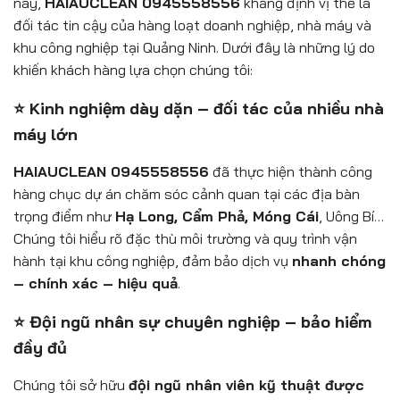
nay,
HAIAUCLEAN 0945558556
khẳng định vị thế là
đối tác tin cậy của hàng loạt doanh nghiệp, nhà máy và
khu công nghiệp tại Quảng Ninh. Dưới đây là những lý do
khiến khách hàng lựa chọn chúng tôi:
⭐ Kinh nghiệm dày dặn – đối tác của nhiều nhà
máy lớn
HAIAUCLEAN 0945558556
đã thực hiện thành công
hàng chục dự án chăm sóc cảnh quan tại các địa bàn
trọng điểm như
Hạ Long, Cẩm Phả, Móng Cái
, Uông Bí…
Chúng tôi hiểu rõ đặc thù môi trường và quy trình vận
hành tại khu công nghiệp, đảm bảo dịch vụ
nhanh chóng
– chính xác – hiệu quả
.
⭐ Đội ngũ nhân sự chuyên nghiệp – bảo hiểm
đầy đủ
Chúng tôi sở hữu
đội ngũ nhân viên kỹ thuật được