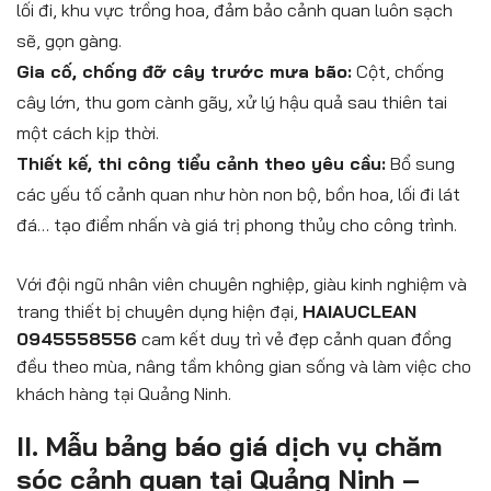
lối đi, khu vực trồng hoa, đảm bảo cảnh quan luôn sạch
sẽ, gọn gàng.
Gia cố, chống đỡ cây trước mưa bão:
Cột, chống
cây lớn, thu gom cành gãy, xử lý hậu quả sau thiên tai
một cách kịp thời.
Thiết kế, thi công tiểu cảnh theo yêu cầu:
Bổ sung
các yếu tố cảnh quan như hòn non bộ, bồn hoa, lối đi lát
đá… tạo điểm nhấn và giá trị phong thủy cho công trình.
Với đội ngũ nhân viên chuyên nghiệp, giàu kinh nghiệm và
trang thiết bị chuyên dụng hiện đại,
HAIAUCLEAN
0945558556
cam kết duy trì vẻ đẹp cảnh quan đồng
đều theo mùa, nâng tầm không gian sống và làm việc cho
khách hàng tại Quảng Ninh.
II. Mẫu bảng báo giá dịch vụ chăm
sóc cảnh quan tại Quảng Ninh –