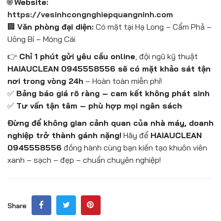
🌐
Website:
https://vesinhcongnghiepquangninh.com
🏢
Văn phòng đại diện:
Có mặt tại Hạ Long – Cẩm Phả –
Uông Bí – Móng Cái
👉
Chỉ 1 phút gửi yêu cầu online
, đội ngũ kỹ thuật
HAIAUCLEAN 0945558556 sẽ có mặt khảo sát tận
nơi trong vòng 24h
– Hoàn toàn miễn phí!
✅
Bảng báo giá rõ ràng – cam kết không phát sinh
✅
Tư vấn tận tâm – phù hợp mọi ngân sách
Đừng để không gian cảnh quan của nhà máy, doanh
nghiệp trở thành gánh nặng!
Hãy để
HAIAUCLEAN
0945558556
đồng hành cùng bạn kiến tạo khuôn viên
xanh – sạch – đẹp – chuẩn chuyên nghiệp!
Share