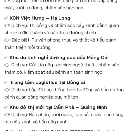
👉 Quy mô: Trên 15.000 m², bao gồm cắt tỉa cây bóng
mát, tưới tự động, chăm sóc bồn hoa
✅
KCN Việt Hưng – Hạ Long
👉 Dịch vụ: Thi công và chăm sóc cây xanh cảnh quan
cho khu điều hành và các trục đường chính
👉 Đặc biệt: Tư vấn phong thủy và thiết kế tiểu cảnh
thân thiện môi trường
✅
Khu du lịch nghỉ dưỡng cao cấp Móng Cái
👉 Dịch vụ: Cắt tỉa cây tạo hình nghệ thuật, chăm sóc
thảm cỏ, kiểm soát sâu bệnh an toàn sinh học
✅
Trung tâm Logistics tại Uông Bí
👉 Dịch vụ: Lắp đặt hệ thống tưới tự động và bảo dưỡng
cảnh quan công nghiệp quy mô lớn
✅
Khu đô thị mới tại Cẩm Phả – Quảng Ninh
👉 Dịch vụ: Bón phân, tưới nước, làm cỏ, chăm sóc hàng
rào cây xanh và bồn cây cảnh