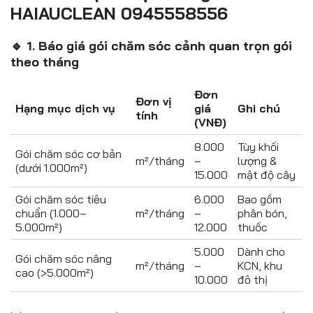
HAIAUCLEAN 0945558556
🔹 1. Báo giá gói chăm sóc cảnh quan trọn gói
theo tháng
Đơn
Đơn vị
Hạng mục dịch vụ
giá
Ghi chú
tính
(VNĐ)
8.000
Tùy khối
Gói chăm sóc cơ bản
m²/tháng
–
lượng &
(dưới 1.000m²)
15.000
mật độ cây
Gói chăm sóc tiêu
6.000
Bao gồm
chuẩn (1.000–
m²/tháng
–
phân bón,
5.000m²)
12.000
thuốc
5.000
Dành cho
Gói chăm sóc nâng
m²/tháng
–
KCN, khu
cao (>5.000m²)
10.000
đô thị