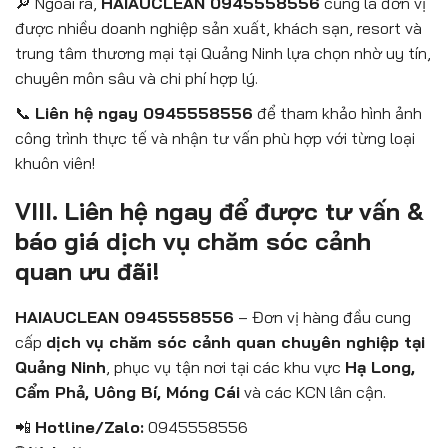
🔎 Ngoài ra,
HAIAUCLEAN 0945558556
cũng là đơn vị
được nhiều doanh nghiệp sản xuất, khách sạn, resort và
trung tâm thương mại tại Quảng Ninh lựa chọn nhờ uy tín,
chuyên môn sâu và chi phí hợp lý.
📞
Liên hệ ngay 0945558556
để tham khảo hình ảnh
công trình thực tế và nhận tư vấn phù hợp với từng loại
khuôn viên!
VIII. Liên hệ ngay để được tư vấn &
báo giá dịch vụ chăm sóc cảnh
quan ưu đãi!
HAIAUCLEAN 0945558556
– Đơn vị hàng đầu cung
cấp
dịch vụ chăm sóc cảnh quan chuyên nghiệp tại
Quảng Ninh
, phục vụ tận nơi tại các khu vực
Hạ Long,
Cẩm Phả, Uông Bí, Móng Cái
và các KCN lân cận.
📲
Hotline/Zalo:
0945558556