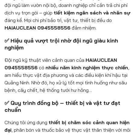
đội ngũ làm vườn nội bộ, doanh nghiệp chỉ cần trả chi phí
dịch vụ trọn gói – giúp
tiết kiệm ngân sách và nhân sự
đáng kể. Mọi chi phí bảo trì, vật tư, thiết bị đều do
HAIAUCLEAN 0945558556
đảm nhiệm.
✅ Hiệu quả vượt trội nhờ đội ngũ giàu kinh
nghiệm
Đội ngũ kỹ thuật viên cảnh quan của
HAIAUCLEAN
0945558556
có
nhiều năm kinh nghiệm thực chiến
,
am hiểu thực vật địa phương và các điều kiện khí hậu tại
Quảng Ninh. Nhờ đó, họ xử lý tốt mọi tình huống như sâu
bệnh, cây chết, hệ thống tưới hư hỏng…
✅ Quy trình đồng bộ – thiết bị và vật tư đạt
chuẩn
Chúng tôi ứng dụng
thiết bị chăm sóc cảnh quan hiện
đại
, phân bón và thuốc bảo vệ thực vật thân thiện với môi