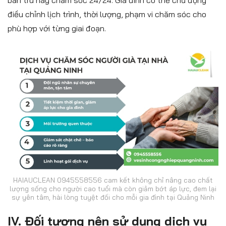
bán trú hay chăm sóc 24/24. Gia đình có thể chủ động
điều chỉnh lịch trình, thời lượng, phạm vi chăm sóc cho
phù hợp với từng giai đoạn.
HAIAUCLEAN 0945558556 cam kết không chỉ nâng cao chất
lượng sống cho người cao tuổi mà còn giảm bớt áp lực, đem lại
sự yên tâm, hài lòng tuyệt đối cho mỗi gia đình tại Quảng Ninh
IV. Đối tượng nên sử dụng dịch vụ