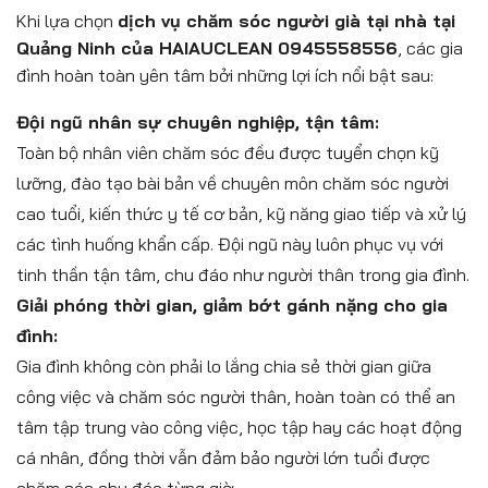
Khi lựa chọn
dịch vụ chăm sóc người già tại nhà tại
Quảng Ninh của HAIAUCLEAN 0945558556
, các gia
đình hoàn toàn yên tâm bởi những lợi ích nổi bật sau:
Đội ngũ nhân sự chuyên nghiệp, tận tâm:
Toàn bộ nhân viên chăm sóc đều được tuyển chọn kỹ
lưỡng, đào tạo bài bản về chuyên môn chăm sóc người
cao tuổi, kiến thức y tế cơ bản, kỹ năng giao tiếp và xử lý
các tình huống khẩn cấp. Đội ngũ này luôn phục vụ với
tinh thần tận tâm, chu đáo như người thân trong gia đình.
Giải phóng thời gian, giảm bớt gánh nặng cho gia
đình:
Gia đình không còn phải lo lắng chia sẻ thời gian giữa
công việc và chăm sóc người thân, hoàn toàn có thể an
tâm tập trung vào công việc, học tập hay các hoạt động
cá nhân, đồng thời vẫn đảm bảo người lớn tuổi được