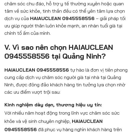
chăm sóc chu đáo, hỗ trợ y tế thường xuyên hoặc quan
tâm về sức khỏe, tinh thần đều có thể yên tâm lựa chọn
dịch vụ của
HAIAUCLEAN 0945558556
– giải pháp tối
ưu giúp người thân luôn khỏe mạnh, an nhàn tuổi già tại
chính tổ ấm của mình.
V. Vì sao nên chọn HAIAUCLEAN
0945558556 tại Quảng Ninh?
HAIAUCLEAN 0945558556
tự hào là đơn vị tiên phong
cung cấp dịch vụ chăm sóc người già tại nhà tại Quảng
Ninh, được đông đảo khách hàng tin tưởng lựa chọn nhờ
các ưu điểm vượt trội sau:
Kinh nghiệm dày dạn, thương hiệu uy tín:
Với nhiều năm hoạt động trong lĩnh vực chăm sóc sức
khỏe và vệ sinh chuyên nghiệp,
HAIAUCLEAN
0945558556
đã phục vụ hàng nghìn khách hàng trên