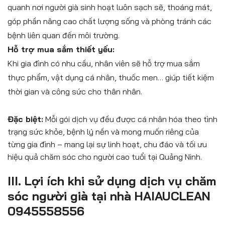
quanh nơi người già sinh hoạt luôn sạch sẽ, thoáng mát,
góp phần nâng cao chất lượng sống và phòng tránh các
bệnh liên quan đến môi trường.
Hỗ trợ mua sắm thiết yếu:
Khi gia đình có nhu cầu, nhân viên sẽ hỗ trợ mua sắm
thực phẩm, vật dụng cá nhân, thuốc men… giúp tiết kiệm
thời gian và công sức cho thân nhân.
Đặc biệt:
Mỗi gói dịch vụ đều được cá nhân hóa theo tình
trạng sức khỏe, bệnh lý nền và mong muốn riêng của
từng gia đình – mang lại sự linh hoạt, chu đáo và tối ưu
hiệu quả chăm sóc cho người cao tuổi tại Quảng Ninh.
III. Lợi ích khi sử dụng dịch vụ chăm
sóc người già tại nhà HAIAUCLEAN
0945558556