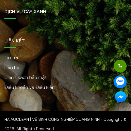
DỊCH VỤ CÂY XANH
LIÊN KẾT
Tin tức
Liên hệ
Chính sách bảo mật
Điều khoản và Điều kiện
HAIAUCLEAN | VỆ SINH CÔNG NGHIỆP QUẢNG NINH
- Copyright ©
2026. All Rights Reserved