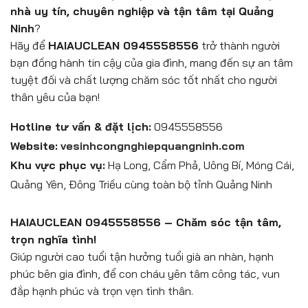
nhà uy tín, chuyên nghiệp và tận tâm tại Quảng
Ninh
?
Hãy để
HAIAUCLEAN 0945558556
trở thành người
bạn đồng hành tin cậy của gia đình, mang đến sự an tâm
tuyệt đối và chất lượng chăm sóc tốt nhất cho người
thân yêu của bạn!
Hotline tư vấn & đặt lịch:
0945558556
Website:
vesinhcongnghiepquangninh.com
Khu vực phục vụ:
Hạ Long, Cẩm Phả, Uông Bí, Móng Cái,
Quảng Yên, Đông Triều cùng toàn bộ tỉnh Quảng Ninh
HAIAUCLEAN 0945558556 – Chăm sóc tận tâm,
trọn nghĩa tình!
Giúp người cao tuổi tận hưởng tuổi già an nhàn, hạnh
phúc bên gia đình, để con cháu yên tâm công tác, vun
đắp hạnh phúc và trọn vẹn tình thân.