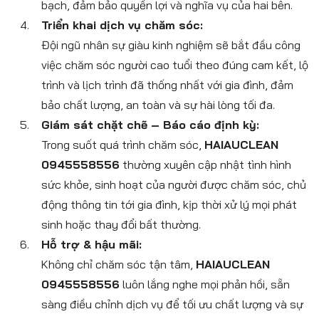
bạch, đảm bảo quyền lợi và nghĩa vụ của hai bên.
Triển khai dịch vụ chăm sóc:
Đội ngũ nhân sự giàu kinh nghiệm sẽ bắt đầu công
việc chăm sóc người cao tuổi theo đúng cam kết, lộ
trình và lịch trình đã thống nhất với gia đình, đảm
bảo chất lượng, an toàn và sự hài lòng tối đa.
Giám sát chặt chẽ – Báo cáo định kỳ:
Trong suốt quá trình chăm sóc,
HAIAUCLEAN
0945558556
thường xuyên cập nhật tình hình
sức khỏe, sinh hoạt của người được chăm sóc, chủ
động thông tin tới gia đình, kịp thời xử lý mọi phát
sinh hoặc thay đổi bất thường.
Hỗ trợ & hậu mãi:
Không chỉ chăm sóc tận tâm,
HAIAUCLEAN
0945558556
luôn lắng nghe mọi phản hồi, sẵn
sàng điều chỉnh dịch vụ để tối ưu chất lượng và sự