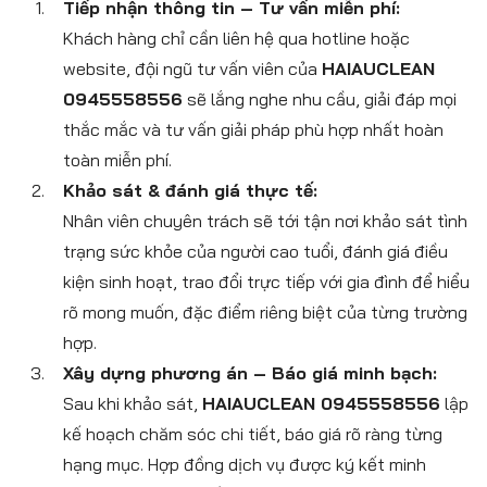
Tiếp nhận thông tin – Tư vấn miễn phí:
Khách hàng chỉ cần liên hệ qua hotline hoặc
website, đội ngũ tư vấn viên của
HAIAUCLEAN
0945558556
sẽ lắng nghe nhu cầu, giải đáp mọi
thắc mắc và tư vấn giải pháp phù hợp nhất hoàn
toàn miễn phí.
Khảo sát & đánh giá thực tế:
Nhân viên chuyên trách sẽ tới tận nơi khảo sát tình
trạng sức khỏe của người cao tuổi, đánh giá điều
kiện sinh hoạt, trao đổi trực tiếp với gia đình để hiểu
rõ mong muốn, đặc điểm riêng biệt của từng trường
hợp.
Xây dựng phương án – Báo giá minh bạch:
Sau khi khảo sát,
HAIAUCLEAN 0945558556
lập
kế hoạch chăm sóc chi tiết, báo giá rõ ràng từng
hạng mục. Hợp đồng dịch vụ được ký kết minh