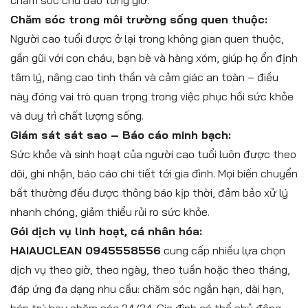
chăm sóc chu đáo từng giờ.
Chăm sóc trong môi trường sống quen thuộc:
Người cao tuổi được ở lại trong không gian quen thuộc,
gần gũi với con cháu, bạn bè và hàng xóm, giúp họ ổn định
tâm lý, nâng cao tinh thần và cảm giác an toàn – điều
này đóng vai trò quan trọng trong việc phục hồi sức khỏe
và duy trì chất lượng sống.
Giám sát sát sao – Báo cáo minh bạch:
Sức khỏe và sinh hoạt của người cao tuổi luôn được theo
dõi, ghi nhận, báo cáo chi tiết tới gia đình. Mọi biến chuyển
bất thường đều được thông báo kịp thời, đảm bảo xử lý
nhanh chóng, giảm thiểu rủi ro sức khỏe.
Gói dịch vụ linh hoạt, cá nhân hóa:
HAIAUCLEAN 0945558556
cung cấp nhiều lựa chọn
dịch vụ theo giờ, theo ngày, theo tuần hoặc theo tháng,
đáp ứng đa dạng nhu cầu: chăm sóc ngắn hạn, dài hạn,