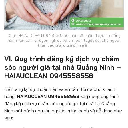
Chọn HAIAUCLEAN 0945558556, bạn sẽ nhận được sự đồng
hành tận tâm, chuyên nghiệp và an toàn tuyệt đối cho người
thân yêu trong gia đình mình
VI. Quy trình đăng ký dịch vụ chăm
sóc người già tại nhà Quảng Ninh –
HAIAUCLEAN 0945558556
Để mang lại sự thuận tiện và an tâm tối đa cho khách
hàng,
HAIAUCLEAN 0945558556
xây dựng quy trình
đăng ký dịch vụ chăm sóc người già tại nhà tại Quảng
Ninh một cách chuyên nghiệp, minh bạch và dễ dàng như
sau: