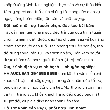
khắp Quảng Ninh. Kinh nghiệm thực tiễn và sự thấu hiểu
tâm lý người cao tuổi giúp chúng tôi mang đến dịch vụ
ngày càng hoàn thiện, tận tâm và chất lượng.
Đội ngũ nhân sự tuyển chọn, đào tạo bài bản:
Tất cả nhân viên chăm sóc đều trải qua quy trình tuyển
chọn nghiêm ngặt, được đào tạo chuyên sâu về kỹ năng
chăm sóc người cao tuổi, tác phong chuyên nghiệp, thái
độ trung thực, tận tụy và trách nhiệm, luôn xem người
được chăm sóc như người thân ruột thịt của mình.
Quy trình dịch vụ minh bạch – chuyên nghiệp:
HAIAUCLEAN 0945558556
cam kết tư vấn miễn phí,
khảo sát tận nơi, xây dựng phương án chăm sóc tối ưu,
báo giá rõ ràng, hợp đồng chi tiết. Mọi thông tin cá nhân
và tình trạng sức khỏe khách hàng đều được bảo mật
tuyệt đối, giúp gia đình hoàn toàn yên tâm.
Hỗ trợ khẩn cấp 24/7, phối hợp linh hoạt: