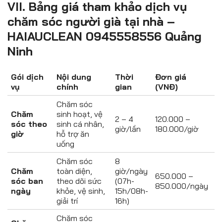
VII. Bảng giá tham khảo dịch vụ
chăm sóc người già tại nhà –
HAIAUCLEAN 0945558556 Quảng
Ninh
Gói dịch
Nội dung
Thời
Đơn giá
vụ
chính
gian
(VNĐ)
Chăm sóc
Chăm
sinh hoạt, vệ
2 – 4
120.000 –
sóc theo
sinh cá nhân,
giờ/lần
180.000/giờ
giờ
hỗ trợ ăn
uống
Chăm sóc
8
Chăm
toàn diện,
giờ/ngày
650.000 –
sóc ban
theo dõi sức
(07h-
850.000/ngày
ngày
khỏe, vệ sinh,
15h/08h-
giải trí
16h)
Chăm sóc