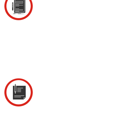
3. Chuẩn bị nhân lực & trang thiết bị
📌Đội ngũ nhân viên chuyên nghiệp, được đào tạo bài bản
về kỹ thuật vệ sinh công nghiệp cùng với trang thiết bị
hiện đại như máy phun áp lực cao, máy hút bụi công
nghiệp, hóa chất thân thiện môi trường sẽ được chuẩn bị
kỹ lưỡng nhằm đảm bảo tiến độ và chất lượng công việc.
4. Triển khai thi công theo quy trình tiêu
chuẩn