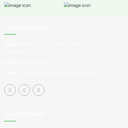
THÔNG TIN LIÊN HỆ
Địa chỉ:
9 Ngõ 11 Nguyễn Văn Cừ, Hồng Hải, Hạ Long,
Quảng Ninh
Hotline:
094 555 8556
Email:
info@vesinhcongnghiepquangninh.com
DỊCH VỤ CÂY XANH