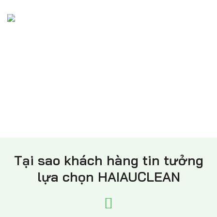
8.Kết thúc hợp đồng
Hai bên cùng ký xác nhận thanh lý hợp đồng sau khi hoàn
thành đầy đủ nghĩa vụ nghiệm thu và thanh toán, chính
thức kết thúc quá trình cung cấp dịch vụ vệ sinh công
nghiệp tại Quảng Ninh
Tại sao khách hàng tin tưởng
lựa chọn HAIAUCLEAN