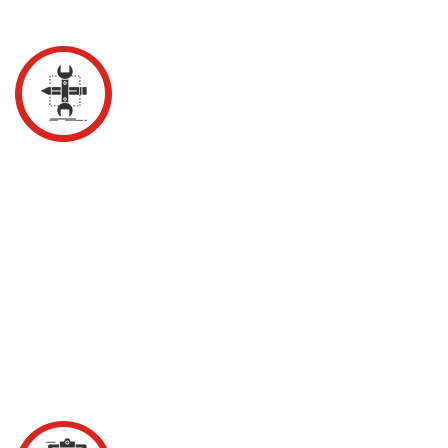
ưu chi phí và hiệu quả làm sạch.
2. Lập kế hoạch & báo giá chi tiết
📌Dựa trên kết quả khảo sát, HAIAUCLEAN xây dựng kế
hoạch vệ sinh cụ thể, bao gồm:
📌Phạm vi dịch vụ
📌Thời gian thi công
📌Loại hình vệ sinh (vệ sinh định kỳ, vệ sinh sâu, xử lý
chuyên biệt)
📌Hóa chất và thiết bị sử dụng
📌Bảng báo giá minh bạch, chi tiết được gửi đến khách
hàng để tham khảo và đồng thuận trước khi ký hợp đồng.