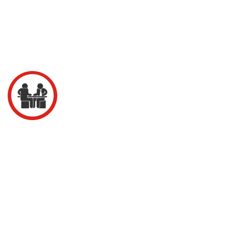
HAIAUCLEAN tự hào cung cấp dịch vụ vệ sinh công nghiệp
chuyên nghiệp tại Quảng Ninh với quy trình triển khai bài
bản, minh bạch và hiệu quả. Việc áp dụng quy trình vệ sinh
tiêu chuẩn không chỉ đảm bảo chất lượng dịch vụ mà còn
giúp tiết kiệm thời gian và chi phí cho khách hàng
1. Tiếp Nhận Yêu Cầu Và Tư Vấn Miễn Phí
📌Khách hàng liên hệ qua hotline: 0945558556 hoặc để
lại thông tin trên website/email.
📌Ngay khi tiếp nhận yêu cầu, đội ngũ chuyên gia của
HAIAUCLEAN sẽ tiến hành khảo sát thực tế tại văn
phòng, nhà xưởng hoặc công trình cần vệ sinh. Qua khảo
sát chi tiết, chúng tôi đánh giá hiện trạng, xác định phạm
vi công việc và tư vấn giải pháp vệ sinh phù hợp nhất, tối