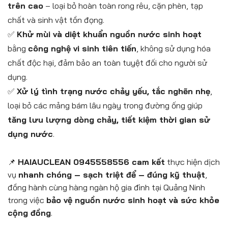
trên cao
– loại bỏ hoàn toàn rong rêu, cặn phèn, tạp
chất và sinh vật tồn đọng.
✅
Khử mùi và diệt khuẩn nguồn nước sinh hoạt
bằng
công nghệ vi sinh tiên tiến
, không sử dụng hóa
chất độc hại, đảm bảo an toàn tuyệt đối cho người sử
dụng.
✅
Xử lý tình trạng nước chảy yếu, tắc nghẽn nhẹ
,
loại bỏ các mảng bám lâu ngày trong đường ống giúp
tăng lưu lượng dòng chảy, tiết kiệm thời gian sử
dụng nước
.
📌
HAIAUCLEAN 0945558556 cam kết
thực hiện dịch
vụ
nhanh chóng – sạch triệt để – đúng kỹ thuật
,
đồng hành cùng hàng ngàn hộ gia đình tại Quảng Ninh
trong việc
bảo vệ nguồn nước sinh hoạt và sức khỏe
cộng đồng
.