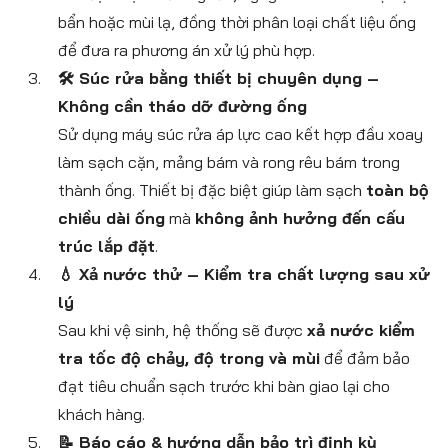
bẩn hoặc mùi lạ, đồng thời phân loại chất liệu ống
để đưa ra phương án xử lý phù hợp.
🛠 Súc rửa bằng thiết bị chuyên dụng –
Không cần tháo dỡ đường ống
Sử dụng máy súc rửa áp lực cao kết hợp đầu xoay
làm sạch cặn, mảng bám và rong rêu bám trong
thành ống. Thiết bị đặc biệt giúp làm sạch
toàn bộ
chiều dài ống
mà
không ảnh hưởng đến cấu
trúc lắp đặt
.
💧 Xả nước thử – Kiểm tra chất lượng sau xử
lý
Sau khi vệ sinh, hệ thống sẽ được
xả nước kiểm
tra tốc độ chảy, độ trong và mùi
để đảm bảo
đạt tiêu chuẩn sạch trước khi bàn giao lại cho
khách hàng.
📝 Báo cáo & hướng dẫn bảo trì định kỳ