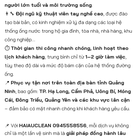
người lớn tuổi và môi trường sống
.
👨‍🔧
Đội ngũ kỹ thuật viên tay nghề cao
, được đào
tạo bài bản, có kinh nghiệm xử lý đa dạng các loại hệ
thống ống nước trong hộ gia đình, tòa nhà, nhà hàng, khu
công nghiệp…
⏱
Thời gian thi công nhanh chóng, linh hoạt theo
lịch khách hàng
, trung bình chỉ từ
1–2 giờ làm việc
,
tùy theo độ dài và mức độ bám cặn của hệ thống đường
ống.
📍
Phục vụ tận nơi trên toàn địa bàn tỉnh Quảng
Ninh
, bao gồm:
TP. Hạ Long, Cẩm Phả, Uông Bí, Móng
Cái, Đông Triều, Quảng Yên và các khu vực lân cận
– đảm bảo có mặt nhanh chóng khi khách hàng yêu cầu.
📌 Với
HAIAUCLEAN 0945558556
, mỗi dịch vụ không
chỉ là một lần vệ sinh mà là
giải pháp đồng hành lâu