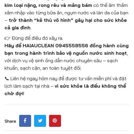
kim loại nặng, rong rêu và mảng bám
có thể âm thầm
xâm nhập vào từng bữa ăn, ngụm nước và làn da của bạn
–
trở thành “kẻ thù vô hình” gây hại cho sức khỏe
cả gia đình
.
👉 Đừng để điều đó xảy ra.
Hãy để HAIAUCLEAN 0945558556 đồng hành cùng
bạn trong hành trình bảo vệ nguồn nước sinh hoạt
,
với dịch vụ vệ sinh ống dẫn nước chuyên sâu – sạch
khuẩn, sạch cặn, an toàn tuyệt đối.
📞 Liên hệ ngay hôm nay để được tư vấn miễn phí và đặt
lịch làm sạch tại nhà –
vì sức khỏe là điều không thể
chờ đợi
!
Share