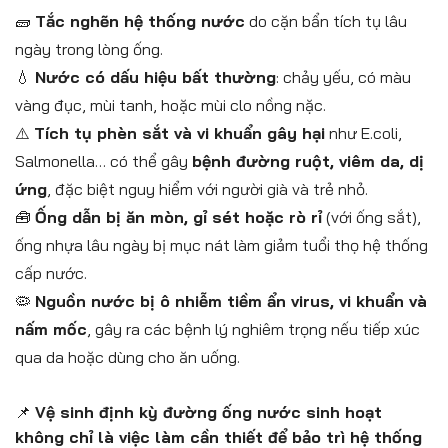
🧱
Tắc nghẽn hệ thống nước
do cặn bẩn tích tụ lâu
ngày trong lòng ống.
💧
Nước có dấu hiệu bất thường
: chảy yếu, có màu
vàng đục, mùi tanh, hoặc mùi clo nồng nặc.
⚠️
Tích tụ phèn sắt và vi khuẩn gây hại
như E.coli,
Salmonella… có thể gây
bệnh đường ruột, viêm da, dị
ứng
, đặc biệt nguy hiểm với người già và trẻ nhỏ.
🧰
Ống dẫn bị ăn mòn, gỉ sét hoặc rò rỉ
(với ống sắt),
ống nhựa lâu ngày bị mục nát làm giảm tuổi thọ hệ thống
cấp nước.
🦠
Nguồn nước bị ô nhiễm tiềm ẩn virus, vi khuẩn và
nấm mốc
, gây ra các bệnh lý nghiêm trọng nếu tiếp xúc
qua da hoặc dùng cho ăn uống.
📌
Vệ sinh định kỳ đường ống nước sinh hoạt
không chỉ là việc làm cần thiết để bảo trì hệ thống