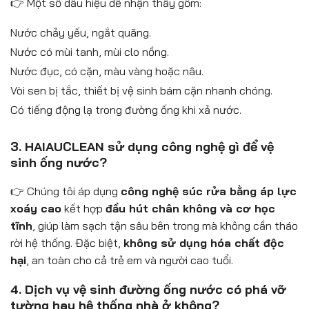
👉 Một số dấu hiệu dễ nhận thấy gồm:
Nước chảy yếu, ngắt quãng.
Nước có mùi tanh, mùi clo nồng.
Nước đục, có cặn, màu vàng hoặc nâu.
Vòi sen bị tắc, thiết bị vệ sinh bám cặn nhanh chóng.
Có tiếng động lạ trong đường ống khi xả nước.
3. HAIAUCLEAN sử dụng công nghệ gì để vệ
sinh ống nước?
👉 Chúng tôi áp dụng
công nghệ súc rửa bằng áp lực
xoáy cao
kết hợp
đầu hút chân không và cơ học
tĩnh
, giúp làm sạch tận sâu bên trong mà không cần tháo
rời hệ thống. Đặc biệt,
không sử dụng hóa chất độc
hại
, an toàn cho cả trẻ em và người cao tuổi.
4. Dịch vụ vệ sinh đường ống nước có phá vỡ
tường hay hệ thống nhà ở không?