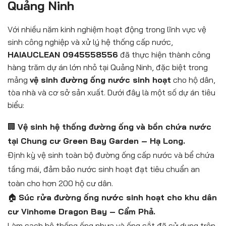
Quảng Ninh
Với nhiều năm kinh nghiệm hoạt động trong lĩnh vực vệ
sinh công nghiệp và xử lý hệ thống cấp nước,
HAIAUCLEAN 0945558556
đã thực hiện thành công
hàng trăm dự án lớn nhỏ tại Quảng Ninh, đặc biệt trong
mảng
vệ sinh đường ống nước sinh hoạt
cho hộ dân,
tòa nhà và cơ sở sản xuất. Dưới đây là một số dự án tiêu
biểu:
🏢
Vệ sinh hệ thống đường ống và bồn chứa nước
tại Chung cư Green Bay Garden – Hạ Long.
Định kỳ vệ sinh toàn bộ đường ống cấp nước và bể chứa
tầng mái, đảm bảo nước sinh hoạt đạt tiêu chuẩn an
toàn cho hơn 200 hộ cư dân.
🏠
Súc rửa đường ống nước sinh hoạt cho khu dân
cư Vinhome Dragon Bay – Cẩm Phả.
Làm sạch hệ thống ống nhựa và ống sắt đã sử dụng trên