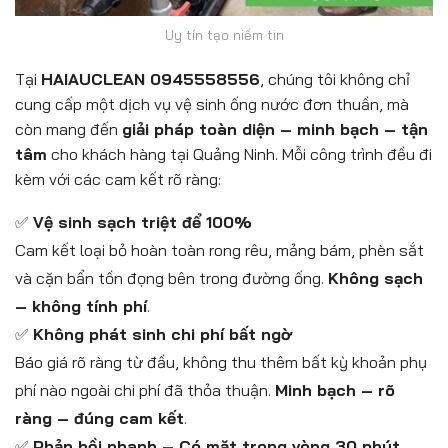
Uy tín tạo niềm tin
Tại
HAIAUCLEAN 0945558556
, chúng tôi không chỉ
cung cấp một dịch vụ vệ sinh ống nước đơn thuần, mà
còn mang đến
giải pháp toàn diện – minh bạch – tận
tâm
cho khách hàng tại Quảng Ninh. Mỗi công trình đều đi
kèm với các cam kết rõ ràng:
✅
Vệ sinh sạch triệt để 100%
Cam kết loại bỏ hoàn toàn rong rêu, mảng bám, phèn sắt
và cặn bẩn tồn đọng bên trong đường ống.
Không sạch
– không tính phí
.
✅
Không phát sinh chi phí bất ngờ
Báo giá rõ ràng từ đầu, không thu thêm bất kỳ khoản phụ
phí nào ngoài chi phí đã thỏa thuận.
Minh bạch – rõ
ràng – đúng cam kết
.
✅
Phản hồi nhanh – Có mặt trong vòng 30 phút