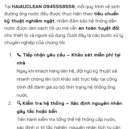
Tại
HAIAUCLEAN 0945558556
, mỗi quy trình vệ sinh
đường ống nước đều được thực hiện theo
tiêu chuẩn
kỹ thuật nghiêm ngặt
, nhằm đảm bảo hệ thống dẫn
nước được làm sạch tối ưu mà vẫn
an toàn tuyệt đối
cho thiết bị và người sử dụng. Dưới đây là các bước xử lý
chuyên nghiệp của chúng tôi:
📞 Tiếp nhận yêu cầu – Khảo sát miễn phí tại
nhà
Ngay khi khách hàng liên hệ, đội ngũ kỹ thuật sẽ
nhanh chóng lên lịch khảo sát trực tiếp tại công
trình để đánh giá sơ bộ tình trạng hệ thống ống
nước.
🔍 Kiểm tra hệ thống – Xác định nguyên nhân
gây tắc hoặc bẩn
Tiến hành kiểm tra tổng thể hệ thống cấp nước,
xác định vị trí tắc nghẽn, nguyên nhân tích tụ cặn