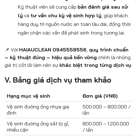
Kỹ thuật viên sẽ cung cấp
bản đánh giá sau xử
lý
và
tư vấn chu kỳ vệ sinh hợp lý
, giúp khách
hàng duy trì nguồn nước an toàn lâu dài, đồng thời
ngăn chặn các vấn đề phát sinh trong tương lai.
📌 Với
HAIAUCLEAN 0945558556
,
quy trình chuẩn
– kỹ thuật đúng – hiệu quả bền vững
chính là những
giá trị cốt lõi làm nên sự
khác biệt trong từng dịch vụ
.
V. Bảng giá dịch vụ tham khảo
Hạng mục vệ sinh
Đơn giá (VNĐ)
Vệ sinh đường ống nhựa gia
500.000 – 800.000 /
đình
lần
Vệ sinh đường ống sắt bị gỉ,
800.000 – 1.200.000
nhiều cặn
/ lần