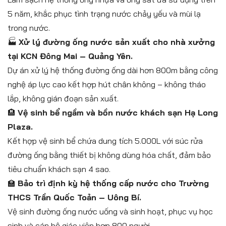
5 năm, khắc phục tình trạng nước chảy yếu và mùi lạ
trong nước.
🏭
Xử lý đường ống nước sản xuất cho nhà xưởng
tại KCN Đông Mai – Quảng Yên.
Dự án xử lý hệ thống đường ống dài hơn 800m bằng công
nghệ áp lực cao kết hợp hút chân không – không tháo
lắp, không gián đoạn sản xuất.
🏨
Vệ sinh bể ngầm và bồn nước khách sạn Hạ Long
Plaza.
Kết hợp vệ sinh bể chứa dung tích 5.000L với súc rửa
đường ống bằng thiết bị không dùng hóa chất, đảm bảo
tiêu chuẩn khách sạn 4 sao.
🏫
Bảo trì định kỳ hệ thống cấp nước cho Trường
THCS Trần Quốc Toản – Uông Bí.
Vệ sinh đường ống nước uống và sinh hoạt, phục vụ học
sinh và cán bộ giáo viên hơn 800 người.