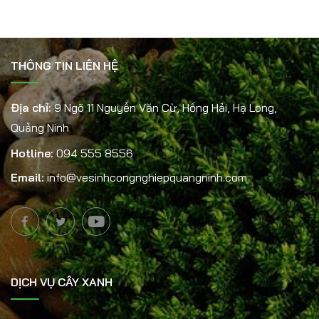
THÔNG TIN LIÊN HỆ
Địa chỉ:
9 Ngõ 11 Nguyễn Văn Cừ, Hồng Hải, Hạ Long,
Quảng Ninh
Hotline:
094 555 8556
Email:
info@vesinhcongnghiepquangninh.com
DỊCH VỤ CÂY XANH