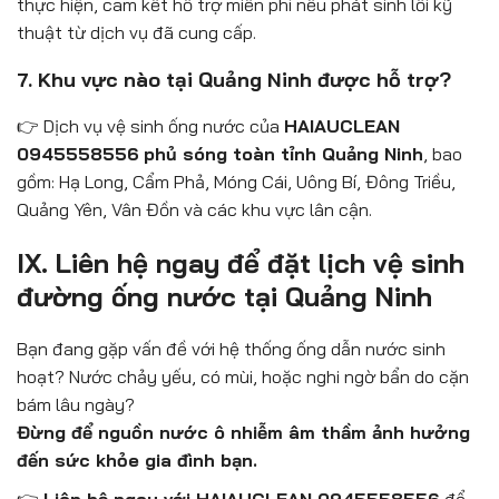
thực hiện, cam kết hỗ trợ miễn phí nếu phát sinh lỗi kỹ
thuật từ dịch vụ đã cung cấp.
7. Khu vực nào tại Quảng Ninh được hỗ trợ?
👉 Dịch vụ vệ sinh ống nước của
HAIAUCLEAN
0945558556
phủ sóng toàn tỉnh Quảng Ninh
, bao
gồm: Hạ Long, Cẩm Phả, Móng Cái, Uông Bí, Đông Triều,
Quảng Yên, Vân Đồn và các khu vực lân cận.
IX. Liên hệ ngay để đặt lịch vệ sinh
đường ống nước tại Quảng Ninh
Bạn đang gặp vấn đề với hệ thống ống dẫn nước sinh
hoạt? Nước chảy yếu, có mùi, hoặc nghi ngờ bẩn do cặn
bám lâu ngày?
Đừng để nguồn nước ô nhiễm âm thầm ảnh hưởng
đến sức khỏe gia đình bạn.