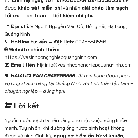
👉
Liên hệ ngay với HAIAUCLEAN 0945558556
để
được
khảo sát miễn phí
và nhận
giải pháp làm sạch
tối ưu – an toàn – tiết kiệm chi phí.
📍
Địa chỉ:
9 Ngõ 11 Nguyễn Văn Cừ, Hồng Hải, Hạ Long,
Quảng Ninh
📞
Hotline tư vấn – đặt lịch:
0945558556
🌐
Website chính thức:
https://vesinhcongnghiepquangninh.com
📧
Email liên hệ:
info@vesinhcongnghiepquangninh.com
💬
HAIAUCLEAN 0945558556
rất hân hạnh được phục
vụ Quý khách hàng tại Quảng Ninh với tinh thần tận tâm –
chuyên nghiệp – đúng hẹn!
🔚 Lời kết
Nguồn nước sạch là nền tảng cho một cuộc sống khỏe
mạnh. Tuy nhiên, khi đường ống nước sinh hoạt không
được vệ sinh định kỳ,
nguy cơ tiềm ẩn từ vi khuẩn,