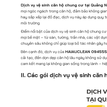
Dịch vụ vệ sinh căn hộ chung cư tại Quảng N
mọi ngóc ngách trong căn hộ, đảm bảo không gian 
hay sắp xếp lại đồ đạc, dịch vụ này áp dụng quy t
môi trường.
Điểm nổi bật của dịch vụ vệ sinh căn hộ chung c
mọi bề mặt – từ sàn, tường, trần nhà, các vật dụn
chuyên sâu không chỉ giúp loại bỏ tác nhân gây hạ
Bên cạnh đó, dịch vụ của
HAIAUCLEAN 09455
cải tạo, đến dọn dẹp căn hộ lâu ngày không sử dụ
cam kết mang lại không gian sống trong lành – hi
II. Các gói dịch vụ vệ sinh c