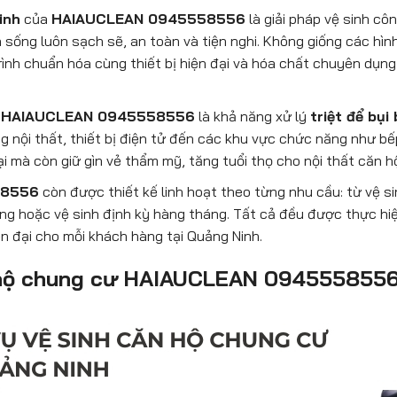
inh
của
HAIAUCLEAN 0945558556
là giải pháp vệ sinh cô
sống luôn sạch sẽ, an toàn và tiện nghi. Không giống các hìn
rình chuẩn hóa cùng thiết bị hiện đại và hóa chất chuyên dụng
ư
HAIAUCLEAN 0945558556
là khả năng xử lý
triệt để bụi
g nội thất, thiết bị điện tử đến các khu vực chức năng như bế
i mà còn giữ gìn vẻ thẩm mỹ, tăng tuổi thọ cho nội thất căn h
58556
còn được thiết kế linh hoạt theo từng nhu cầu: từ vệ s
ng hoặc vệ sinh định kỳ hàng tháng. Tất cả đều được thực hiệ
ện đại cho mỗi khách hàng tại Quảng Ninh.
ăn hộ chung cư HAIAUCLEAN 0945558556