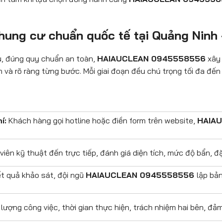
ộ chung cư chuẩn quốc tế tại Quảng N
u, đúng quy chuẩn an toàn,
HAIAUCLEAN 0945558556
xây 
 và rõ ràng từng bước. Mỗi giai đoạn đều chú trọng tối đa đến
í:
Khách hàng gọi hotline hoặc điền form trên website,
HAIA
iên kỹ thuật đến trực tiếp, đánh giá diện tích, mức độ bẩn, đ
t quả khảo sát, đội ngũ
HAIAUCLEAN 0945558556
lập bả
 lượng công việc, thời gian thực hiện, trách nhiệm hai bên, đả