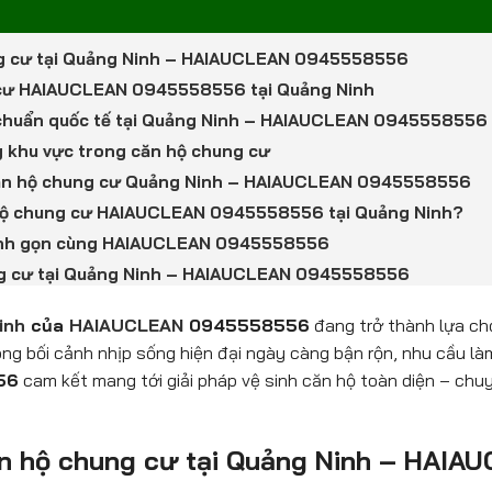
hung cư tại Quảng Ninh – HAIAUCLEAN 0945558556
ng cư HAIAUCLEAN 0945558556 tại Quảng Ninh
cư chuẩn quốc tế tại Quảng Ninh – HAIAUCLEAN 0945558556
ng khu vực trong căn hộ chung cư
h căn hộ chung cư Quảng Ninh – HAIAUCLEAN 0945558556
ăn hộ chung cư HAIAUCLEAN 0945558556 tại Quảng Ninh?
Nhanh gọn cùng HAIAUCLEAN 0945558556
chung cư tại Quảng Ninh – HAIAUCLEAN 0945558556
inh
của
HAIAUCLEAN
0945558556
đang trở thành lựa ch
ong bối cảnh nhịp sống hiện đại ngày càng bận rộn, nhu cầu l
56
cam kết mang tới giải pháp vệ sinh căn hộ toàn diện – chuyê
 căn hộ chung cư tại Quảng Ninh – HA