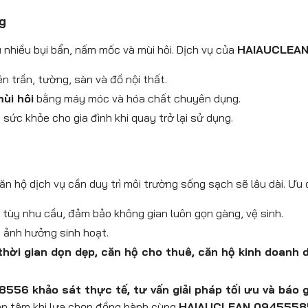
g
 nhiều bụi bẩn, nấm mốc và mùi hôi. Dịch vụ của
HAIAUCLEA
ên trần, tường, sàn và đồ nội thất.
ùi hôi
bằng máy móc và hóa chất chuyên dụng.
sức khỏe cho gia đình khi quay trở lại sử dụng.
ăn hộ dịch vụ cần duy trì môi trường sống sạch sẽ lâu dài. Ưu 
tùy nhu cầu, đảm bảo không gian luôn gọn gàng, vệ sinh.
g ảnh hưởng sinh hoạt.
thời gian dọn dẹp, căn hộ cho thuê, căn hộ kinh doanh 
6 khảo sát thực tế, tư vấn giải pháp tối ưu và báo g
ên tâm khi lựa chọn đồng hành cùng
HAIAUCLEAN 0945558