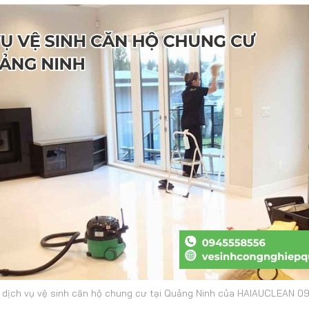
ề dịch vụ vệ sinh căn hộ chung cư tại Quảng Ninh của HAIAUCLEAN