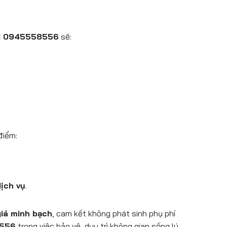
N 0945558556
sẽ:
điểm:
dịch vụ
.
iá minh bạch
, cam kết không phát sinh phụ phí
556
trong việc bảo vệ, duy trì không gian sống lý