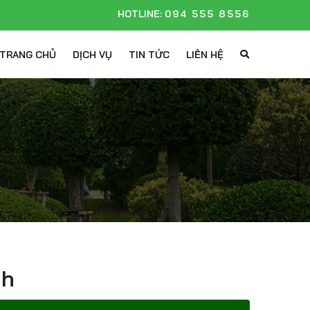
HOTLINE:
094 555 8556
TRANG CHỦ
DỊCH VỤ
TIN TỨC
LIÊN HỆ
nh