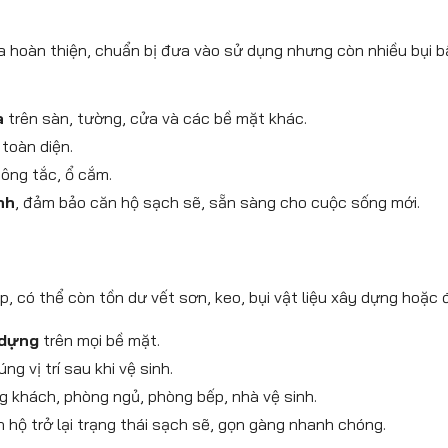
a hoàn thiện, chuẩn bị đưa vào sử dụng nhưng còn nhiều bụi bẩ
a
trên sàn, tường, cửa và các bề mặt khác.
 toàn diện.
 công tắc, ổ cắm.
nh
, đảm bảo căn hộ sạch sẽ, sẵn sàng cho cuộc sống mới.
 có thể còn tồn dư vết sơn, keo, bụi vật liệu xây dựng hoặc đ
 dựng
trên mọi bề mặt.
úng vị trí sau khi vệ sinh.
ng khách, phòng ngủ, phòng bếp, nhà vệ sinh.
ăn hộ trở lại trạng thái sạch sẽ, gọn gàng nhanh chóng.