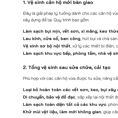
1. Vệ sinh căn hộ mới bàn giao
Đây là giải pháp lý tưởng dành cho các căn hộ vừ
xây dựng để lại. Quy trình bao gồm:
Làm sạch bụi mịn, vết sơn, xi măng, keo thừ
Lau kính, cửa sổ, ban công
, hút bụi và chà sàn
Vệ sinh sơ bộ nội thất
, xử lý các thiết bị điện,
Làm sạch khu vực bếp, phòng tắm, nhà vệ si
2. Tổng vệ sinh sau sửa chữa, cải tạo
Phù hợp với các căn hộ vừa được tu sửa, nâng cấp,
Loại bỏ hoàn toàn các vết sơn, keo, bụi xây
Di chuyển, bảo vệ đồ đạc
, sắp xếp lại nội thất đ
Làm sạch toàn diện tất cả các khu vực
: phò
Khử mùi vật liệu, làm mới không gian
, giúp c