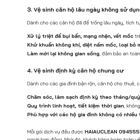
3. Vệ sinh căn hộ lâu ngày không sử dụn
Dành cho các căn hộ đã để trống lâu ngày, tích tụ
Xử lý triệt để bụi bẩn, mạng nhện, vết mốc
tr
Khử khuẩn không khí, diệt nấm mốc, loại bỏ m
Làm mới lại không gian sống
, đảm bảo an toàn 
4. Vệ sinh định kỳ căn hộ chung cư
Dành cho các gia đình bận rộn, căn hộ cho thuê, c
Chăm sóc, làm sạch định kỳ theo tháng/quý
Quy trình linh hoạt, tiết kiệm thời gian
, khôn
Phù hợp với các hộ gia đình không có nhiều 
Mỗi gói dịch vụ đều được
HAIAUCLEAN 094555855
ngoài hợp đồng. Nhờ đó, khách hàng hoàn toàn y