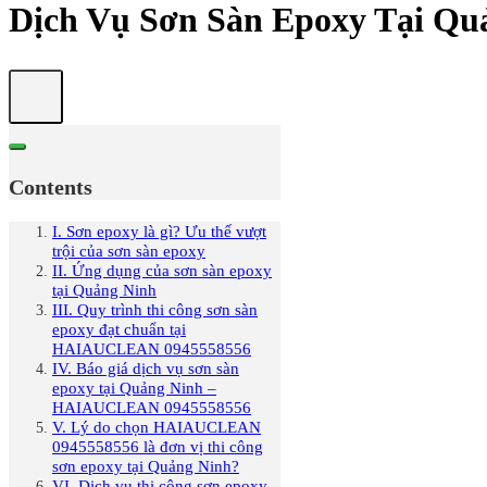
Dịch Vụ Sơn Sàn Epoxy Tại Qu
Contents
I. Sơn epoxy là gì? Ưu thế vượt
trội của sơn sàn epoxy
II. Ứng dụng của sơn sàn epoxy
tại Quảng Ninh
III. Quy trình thi công sơn sàn
epoxy đạt chuẩn tại
HAIAUCLEAN 0945558556
IV. Báo giá dịch vụ sơn sàn
epoxy tại Quảng Ninh –
HAIAUCLEAN 0945558556
V. Lý do chọn HAIAUCLEAN
0945558556 là đơn vị thi công
sơn epoxy tại Quảng Ninh?
VI. Dịch vụ thi công sơn epoxy