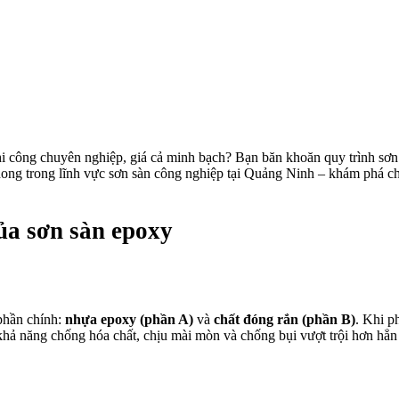
thi công chuyên nghiệp, giá cả minh bạch? Bạn băn khoăn quy trình sơn 
hong trong lĩnh vực sơn sàn công nghiệp tại Quảng Ninh – khám phá chi
của sơn sàn epoxy
 phần chính:
nhựa epoxy (phần A)
và
chất đóng rắn (phần B)
. Khi p
 khả năng chống hóa chất, chịu mài mòn và chống bụi vượt trội hơn hẳn