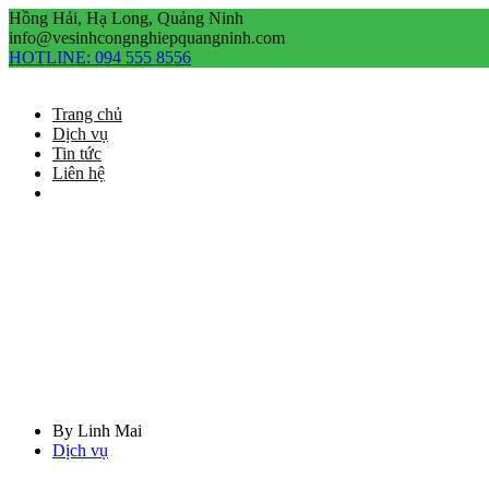
Hồng Hải, Hạ Long, Quảng Ninh
info@vesinhcongnghiepquangninh.com
HOTLINE:
094 555 8556
Trang chủ
Dịch vụ
Tin tức
Liên hệ
Dịch vụ
Home
/
Dịch vụ
/
Dịch Vụ Sơn...
Dịch Vụ Sơn Sàn Epoxy Tại Quảng Ninh Hotline 094555855
By
Linh Mai
Dịch vụ