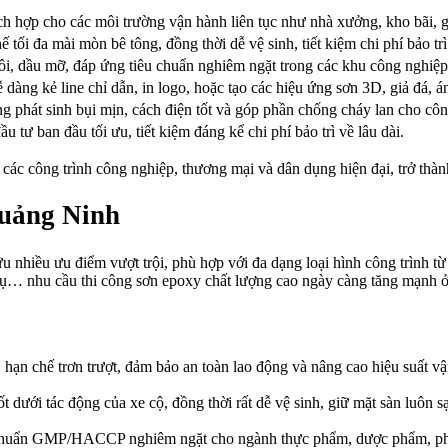
ích hợp cho các môi trường vận hành liên tục như nhà xưởng, kho bãi, g
 tối đa mài mòn bê tông, đồng thời dễ vệ sinh, tiết kiệm chi phí bảo trì
ôi, dầu mỡ, đáp ứng tiêu chuẩn nghiêm ngặt trong các khu công nghiệp
 dàng kẻ line chỉ dẫn, in logo, hoặc tạo các hiệu ứng sơn 3D, giả đá,
 phát sinh bụi mịn, cách điện tốt và góp phần chống cháy lan cho công
u tư ban đầu tối ưu, tiết kiệm đáng kể chi phí bảo trì về lâu dài.
các công trình công nghiệp, thương mại và dân dụng hiện đại, trở thàn
Quảng Ninh
nhiều ưu điểm vượt trội, phù hợp với đa dạng loại hình công trình từ
ch vụ… nhu cầu thi công sơn epoxy chất lượng cao ngày càng tăng mạn
 hạn chế trơn trượt, đảm bảo an toàn lao động và nâng cao hiệu suất 
ốt dưới tác động của xe cộ, đồng thời rất dễ vệ sinh, giữ mặt sàn luôn s
 chuẩn GMP/HACCP nghiêm ngặt cho ngành thực phẩm, dược phẩm, phò