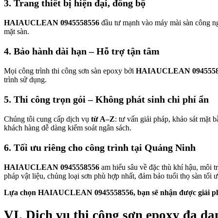
3. Trang thiết bị hiện đại, đồng bộ
HAIAUCLEAN 0945558556
đầu tư mạnh vào máy mài sàn công nghi
mặt sàn.
4. Bảo hành dài hạn – Hỗ trợ tận tâm
Mọi công trình thi công sơn sàn epoxy bởi
HAIAUCLEAN 0945558
trình sử dụng.
5. Thi công trọn gói – Không phát sinh chi phí ẩn
Chúng tôi cung cấp dịch vụ
từ A–Z
: tư vấn giải pháp, khảo sát mặt 
khách hàng dễ dàng kiểm soát ngân sách.
6. Tối ưu riêng cho công trình tại Quảng Ninh
HAIAUCLEAN 0945558556
am hiểu sâu về đặc thù khí hậu, môi t
pháp vật liệu, chủng loại sơn phù hợp nhất, đảm bảo tuổi thọ sàn tối 
Lựa chọn HAIAUCLEAN 0945558556, bạn sẽ nhận được giải pháp t
VI. Dịch vụ thi công sơn epoxy đa