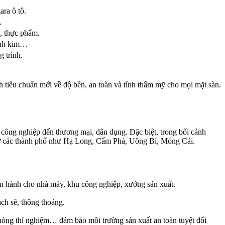
ara ô tô.
.
, thực phẩm.
 ánh kim…
 trình.
h tiêu chuẩn mới về độ bền, an toàn và tính thẩm mỹ cho mọi mặt sàn.
 công nghiệp đến thương mại, dân dụng. Đặc biệt, trong bối cảnh
h ở các thành phố như Hạ Long, Cẩm Phả, Uông Bí, Móng Cái.
vận hành cho nhà máy, khu công nghiệp, xưởng sản xuất.
ạch sẽ, thông thoáng.
ng thí nghiệm… đảm bảo môi trường sản xuất an toàn tuyệt đối