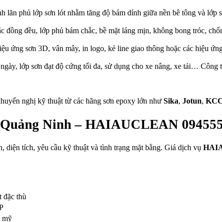
ành lăn phủ lớp sơn lót nhằm tăng độ bám dính giữa nền bê tông và lớp s
c đồng đều, lớp phủ bám chắc, bề mặt láng mịn, không bong tróc, chốn
iệu ứng sơn 3D, vân mây, in logo, kẻ line giao thông hoặc các hiệu ứng
 ngày, lớp sơn đạt độ cứng tối đa, sử dụng cho xe nâng, xe tải… Công 
khuyến nghị kỹ thuật từ các hãng sơn epoxy lớn như
Sika
,
Jotun
,
KC
 tại Quảng Ninh – HAIAUCLEAN 09455
, diện tích, yêu cầu kỹ thuật và tình trạng mặt bằng. Giá dịch vụ
HAIA
t đặc thù
P
m mỹ