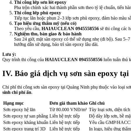
Thi công lớp sơn lót epoxy
Pha trộn chính xác hai thành phần sơn theo tỷ lệ chuẩn, tiến h
Thi công lớp phủ epoxy
Tiếp tục lăn hoặc phun 2–3 lớp sơn phủ epoxy, đảm bảo màu sắ
Tạo hiệu ứng thẩm mỹ (nếu có)
Theo yêu cầu,
HAIAUCLEAN 0945558556
sẽ thi công các h
Nghiệm thu, bàn giao & bảo hành
Sau 24 giờ, mặt sàn epoxy có thể sử dụng nhẹ (đi bộ). Sau 5–7
hướng dẫn sử dụng, bảo trì sàn epoxy lâu dài.
Lưu ý:
Quy trình thi công của
HAIAUCLEAN 0945558556
luôn tuân thủ 
IV. Báo giá dịch vụ sơn sàn epoxy
Chi phí thi công sơn sàn epoxy tại Quảng Ninh phụ thuộc vào loại sơn
sinh chi phí ẩn
.
Hạng mục
Đơn giá tham khảo
Ghi chú
Sơn epoxy hệ lăn
Từ 80.000 VNĐ/m²
Tùy loại sơn, diện tích
Sơn epoxy tự san phẳng
Liên hệ trực tiếp
Độ dày lớp sơn, bề mặ
Sơn epoxy kháng khuẩn
Liên hệ trực tiếp
Yêu cầu GMP/HACC
Sơn epoxy trang trí 3D
Liên hệ trực tiếp
In logo, hiệu ứng thẩ