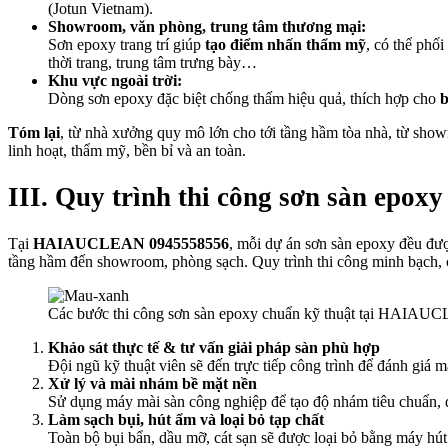
(Jotun Vietnam).
Showroom, văn phòng, trung tâm thương mại:
Sơn epoxy trang trí giúp
tạo điểm nhấn thẩm mỹ
, có thể phố
thời trang, trung tâm trưng bày…
Khu vực ngoài trời:
Dòng sơn epoxy đặc biệt chống thấm hiệu quả, thích hợp cho
b
Tóm lại
, từ nhà xưởng quy mô lớn cho tới tầng hầm tòa nhà, từ sho
linh hoạt, thẩm mỹ, bền bỉ và an toàn.
III. Quy trình thi công sơn sàn ep
Tại
HAIAUCLEAN 0945558556
, mỗi dự án sơn sàn epoxy đều đượ
tầng hầm đến showroom, phòng sạch. Quy trình thi công minh bạch, 
Các bước thi công sơn sàn epoxy chuẩn kỹ thuật tại HAIA
Khảo sát thực tế & tư vấn giải pháp sàn phù hợp
Đội ngũ kỹ thuật viên sẽ đến trực tiếp công trình để đánh giá
Xử lý và mài nhám bề mặt nền
Sử dụng máy mài sàn công nghiệp để tạo độ nhám tiêu chuẩn, đ
Làm sạch bụi, hút ẩm và loại bỏ tạp chất
Toàn bộ bụi bẩn, dầu mỡ, cát sạn sẽ được loại bỏ bằng máy hút 