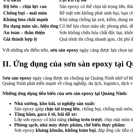
Độ bền – chịu lực cao
Sàn epoxy có thể chịu tải trọng lớn, th
Chống bụi – mài mòn
Bề mặt sơn không phát sinh bụi, hạn chế
Kháng hóa chất mạnh
Khả năng chống lại axit, kiềm, dung m
Đa dạng màu sắc, hiệu ứng
Có thể lựa chọn màu sắc phong phú, dễ
An toàn – thân thiện
Sơn không chứa hóa chất độc hại, không
Giá thành hợp lý
Quá trình thi công nhanh gọn, chi phí đầ
Với những ưu điểm trên,
sơn sàn epoxy
ngày càng được lựa chọn tại 
II. Ứng dụng của sơn sàn epoxy tại 
Sơn sàn epoxy
ngày càng được ưa chuộng tại Quảng Ninh nhờ sở hữu 
Quảng Ninh phát triển mạnh về công nghiệp, du lịch, logistics, dị
Những ứng dụng tiêu biểu của sơn sàn epoxy tại Quảng Ninh:
Nhà xưởng, kho bãi, xí nghiệp sản xuất:
Sàn epoxy giúp
chịu tải trọng lớn
, chống bụi, chống mài mòn,
Tầng hầm, gara ô tô, bãi đỗ xe:
Lớp sơn epoxy có khả năng
chống trơn trượt
, chịu mài mòn t
Phòng sạch, nhà máy dược phẩm, chế biến thực phẩm:
Sơn epoxy
kháng khuẩn, không bám bụi
, đáp ứng các tiêu