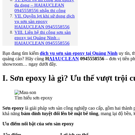
đa dạng – HAIAUCLEAN
0945558556 nhận thi công
VII. Quyền lợi khi sử dụng dịch
vụ sơn sàn epoxy
HAIAUCLEAN 0945558556
VIII. Liên hệ thi công sơn sàn
epoxy tại Quảng Ninh –
HAIAUCLEAN 0945558556
Bạn đang tìm kiếm
dịch vụ sơn sàn epoxy tại Quảng Ninh
uy tín, 
quảng cáo? Hãy cùng
H
AIAUCLEAN
0945558556
– đơn vị tiên p
showroom… ngay dưới đây.
I. Sơn epoxy là gì? Ưu thế vượt trội 
Tìm hiểu sơn epoxy
Sơn epoxy
là giải pháp sơn sàn công nghiệp cao cấp, gồm hai thành
khả năng
bám dính tuyệt đối lên bề mặt bê tông
, mang lại độ bền,
Ưu điểm nổi bật của sơn sàn epoxy
Ưu điểm
Lợi ích cụ thể