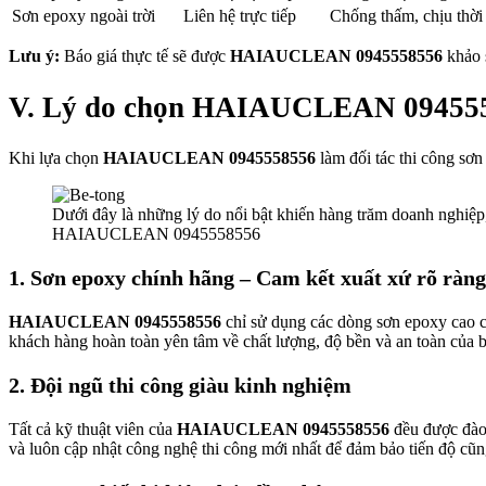
Sơn epoxy ngoài trời
Liên hệ trực tiếp
Chống thấm, chịu thời 
Lưu ý:
Báo giá thực tế sẽ được
HAIAUCLEAN 0945558556
khảo s
V. Lý do chọn HAIAUCLEAN 09455585
Khi lựa chọn
HAIAUCLEAN 0945558556
làm đối tác thi công sơ
Dưới đây là những lý do nổi bật khiến hàng trăm doanh nghiệp
HAIAUCLEAN 0945558556
1. Sơn epoxy chính hãng – Cam kết xuất xứ rõ ràng
HAIAUCLEAN 0945558556
chỉ sử dụng các dòng sơn epoxy cao c
khách hàng hoàn toàn yên tâm về chất lượng, độ bền và an toàn của b
2. Đội ngũ thi công giàu kinh nghiệm
Tất cả kỹ thuật viên của
HAIAUCLEAN 0945558556
đều được đào 
và luôn cập nhật công nghệ thi công mới nhất để đảm bảo tiến độ cũ