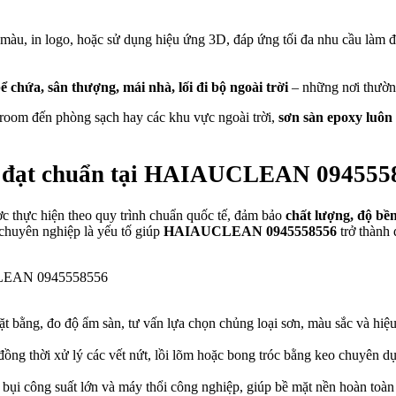
i màu, in logo, hoặc sử dụng hiệu ứng 3D, đáp ứng tối đa nhu cầu làm
ể chứa, sân thượng, mái nhà, lối đi bộ ngoài trời
– những nơi thường 
wroom đến phòng sạch hay các khu vực ngoài trời,
sơn sàn epoxy luôn 
oxy đạt chuẩn tại HAIAUCLEAN 094555
c thực hiện theo quy trình chuẩn quốc tế, đảm bảo
chất lượng, độ bề
chuyên nghiệp là yếu tố giúp
HAIAUCLEAN 0945558556
trở thành 
UCLEAN 0945558556
 mặt bằng, đo độ ẩm sàn, tư vấn lựa chọn chủng loại sơn, màu sắc và hi
ồng thời xử lý các vết nứt, lồi lõm hoặc bong tróc bằng keo chuyên dụ
bụi công suất lớn và máy thổi công nghiệp, giúp bề mặt nền hoàn toàn 