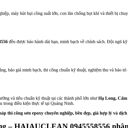
ệp, máy hút bụi công suất lớn, con lăn chống bọt khí và thiết bị chuyê
556
đều được bảo hành dài hạn, minh bạch về chính sách. Đội ngũ kỹ th
bằng, báo giá minh bạch, thi công chuẩn kỹ thuật, nghiệm thu và bảo tr
rường và tiêu chuẩn kỹ thuật tại các thành phố lớn như
Hạ Long, Cẩm 
ưu trong điều kiện thực tế tại Quảng Ninh.
hi công sơn epoxy chuyên nghiệp, bền đẹp, giá hợp lý và dịch 
 dạng – HAIAUCLEAN 0945558556 nhận 