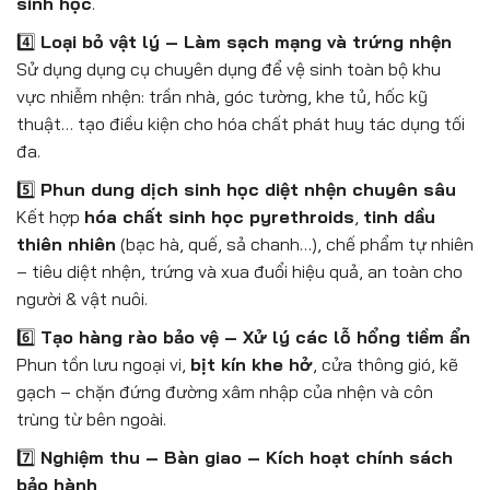
sinh học
.
4️⃣
Loại bỏ vật lý – Làm sạch mạng và trứng nhện
Sử dụng dụng cụ chuyên dụng để vệ sinh toàn bộ khu
vực nhiễm nhện: trần nhà, góc tường, khe tủ, hốc kỹ
thuật… tạo điều kiện cho hóa chất phát huy tác dụng tối
đa.
5️⃣
Phun dung dịch sinh học diệt nhện chuyên sâu
Kết hợp
hóa chất sinh học pyrethroids
,
tinh dầu
thiên nhiên
(bạc hà, quế, sả chanh…), chế phẩm tự nhiên
– tiêu diệt nhện, trứng và xua đuổi hiệu quả, an toàn cho
người & vật nuôi.
6️⃣
Tạo hàng rào bảo vệ – Xử lý các lỗ hổng tiềm ẩn
Phun tồn lưu ngoại vi,
bịt kín khe hở
, cửa thông gió, kẽ
gạch – chặn đứng đường xâm nhập của nhện và côn
trùng từ bên ngoài.
7️⃣
Nghiệm thu – Bàn giao – Kích hoạt chính sách
bảo hành