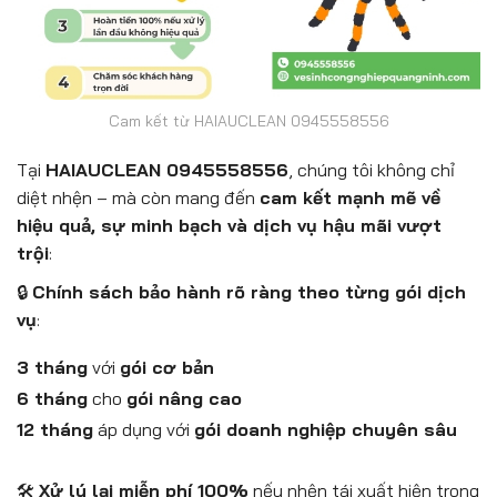
Cam kết từ HAIAUCLEAN 0945558556
Tại
HAIAUCLEAN 0945558556
, chúng tôi không chỉ
diệt nhện – mà còn mang đến
cam kết mạnh mẽ về
hiệu quả, sự minh bạch và dịch vụ hậu mãi vượt
trội
:
🔒
Chính sách bảo hành rõ ràng theo từng gói dịch
vụ
:
3 tháng
với
gói cơ bản
6 tháng
cho
gói nâng cao
12 tháng
áp dụng với
gói doanh nghiệp chuyên sâu
🛠️
Xử lý lại miễn phí 100%
nếu nhện tái xuất hiện trong