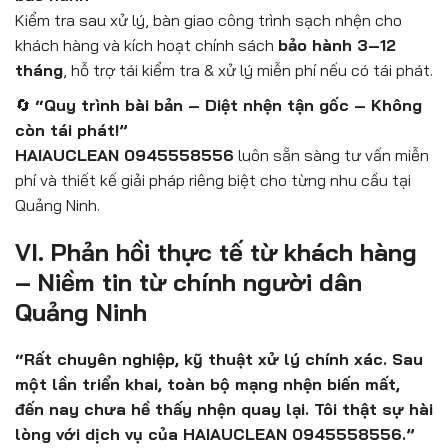
Kiểm tra sau xử lý, bàn giao công trình sạch nhện cho
khách hàng và kích hoạt chính sách
bảo hành 3–12
tháng
, hỗ trợ tái kiểm tra & xử lý miễn phí nếu có tái phát.
🔄
“Quy trình bài bản – Diệt nhện tận gốc – Không
còn tái phát!”
HAIAUCLEAN 0945558556
luôn sẵn sàng tư vấn miễn
phí và thiết kế giải pháp riêng biệt cho từng nhu cầu tại
Quảng Ninh.
VI. Phản hồi thực tế từ khách hàng
– Niềm tin từ chính người dân
Quảng Ninh
“Rất chuyên nghiệp, kỹ thuật xử lý chính xác. Sau
một lần triển khai, toàn bộ mạng nhện biến mất,
đến nay chưa hề thấy nhện quay lại. Tôi thật sự hài
lòng với dịch vụ của HAIAUCLEAN 0945558556.”