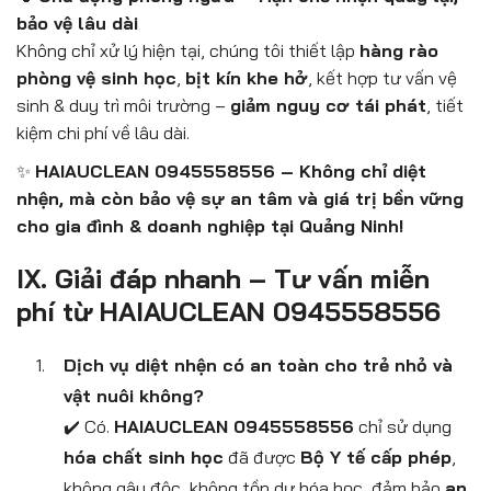
bảo vệ lâu dài
Không chỉ xử lý hiện tại, chúng tôi thiết lập
hàng rào
phòng vệ sinh học
,
bịt kín khe hở
, kết hợp tư vấn vệ
sinh & duy trì môi trường –
giảm nguy cơ tái phát
, tiết
kiệm chi phí về lâu dài.
✨
HAIAUCLEAN 0945558556 – Không chỉ diệt
nhện, mà còn bảo vệ sự an tâm và giá trị bền vững
cho gia đình & doanh nghiệp tại Quảng Ninh!
IX. Giải đáp nhanh – Tư vấn miễn
phí từ HAIAUCLEAN 0945558556
Dịch vụ diệt nhện có an toàn cho trẻ nhỏ và
vật nuôi không?
✔️ Có.
HAIAUCLEAN 0945558556
chỉ sử dụng
hóa chất sinh học
đã được
Bộ Y tế cấp phép
,
không gây độc, không tồn dư hóa học, đảm bảo
an