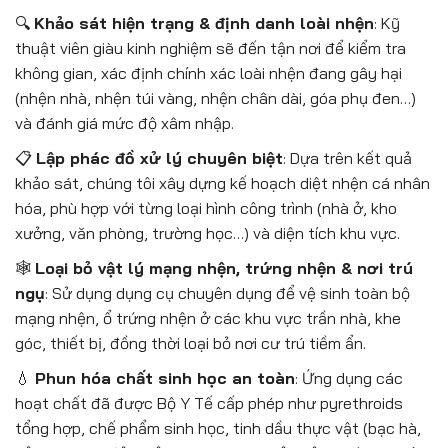
🔍
Khảo sát hiện trạng & định danh loài nhện
: Kỹ
thuật viên giàu kinh nghiệm sẽ đến tận nơi để kiểm tra
không gian, xác định chính xác loài nhện đang gây hại
(nhện nhà, nhện túi vàng, nhện chân dài, góa phụ đen…)
và đánh giá mức độ xâm nhập.
📋
Lập phác đồ xử lý chuyên biệt
: Dựa trên kết quả
khảo sát, chúng tôi xây dựng kế hoạch diệt nhện cá nhân
hóa, phù hợp với từng loại hình công trình (nhà ở, kho
xưởng, văn phòng, trường học…) và diện tích khu vực.
🕸️
Loại bỏ vật lý mạng nhện, trứng nhện & nơi trú
ngụ
: Sử dụng dụng cụ chuyên dụng để vệ sinh toàn bộ
mạng nhện, ổ trứng nhện ở các khu vực trần nhà, khe
góc, thiết bị, đồng thời loại bỏ nơi cư trú tiềm ẩn.
💧
Phun hóa chất sinh học an toàn
: Ứng dụng các
hoạt chất đã được Bộ Y Tế cấp phép như pyrethroids
tổng hợp, chế phẩm sinh học, tinh dầu thực vật (bạc hà,