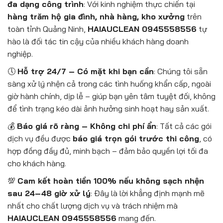
đa dạng công trình
: Với kinh nghiệm thực chiến tại
hàng trăm hộ gia đình, nhà hàng, kho xưởng
trên
toàn tỉnh Quảng Ninh,
HAIAUCLEAN 0945558556
tự
hào là đối tác tin cậy của nhiều khách hàng doanh
nghiệp.
🕔
Hỗ trợ 24/7 – Có mặt khi bạn cần
: Chúng tôi sẵn
sàng xử lý nhện cả trong các tình huống khẩn cấp, ngoài
giờ hành chính, dịp lễ – giúp bạn yên tâm tuyệt đối, không
để tình trạng kéo dài ảnh hưởng sinh hoạt hay sản xuất.
💰
Báo giá rõ ràng – Không chi phí ẩn
: Tất cả các gói
dịch vụ đều được
báo giá trọn gói trước thi công
, có
hợp đồng đầy đủ, minh bạch – đảm bảo quyền lợi tối đa
cho khách hàng.
💯
Cam kết hoàn tiền 100% nếu không sạch nhện
sau 24–48 giờ xử lý
: Đây là lời khẳng định mạnh mẽ
nhất cho chất lượng dịch vụ và trách nhiệm mà
HAIAUCLEAN 0945558556
mang đến.