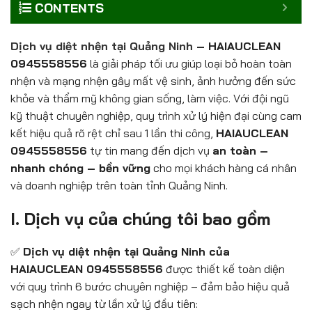
CONTENTS
Dịch vụ diệt nhện tại Quảng Ninh
– HAIAUCLEAN
0945558556
là giải pháp tối ưu giúp loại bỏ hoàn toàn
nhện và mạng nhện gây mất vệ sinh, ảnh hưởng đến sức
khỏe và thẩm mỹ không gian sống, làm việc. Với đội ngũ
kỹ thuật chuyên nghiệp, quy trình xử lý hiện đại cùng cam
kết hiệu quả rõ rệt chỉ sau 1 lần thi công,
HAIAUCLEAN
0945558556
tự tin mang đến dịch vụ
an toàn –
nhanh chóng – bền vững
cho mọi khách hàng cá nhân
và doanh nghiệp trên toàn tỉnh Quảng Ninh.
I. Dịch vụ của chúng tôi bao gồm
✅
Dịch vụ diệt nhện tại Quảng Ninh của
HAIAUCLEAN 0945558556
được thiết kế toàn diện
với quy trình 6 bước chuyên nghiệp – đảm bảo hiệu quả
sạch nhện ngay từ lần xử lý đầu tiên: