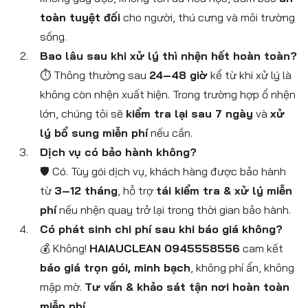
toàn tuyệt đối
cho người, thú cưng và môi trường
sống.
Bao lâu sau khi xử lý thì nhện hết hoàn toàn?
⏱️ Thông thường sau
24–48 giờ
kể từ khi xử lý là
không còn nhện xuất hiện. Trong trường hợp ổ nhện
lớn, chúng tôi sẽ
kiểm tra lại sau 7 ngày
và
xử
lý bổ sung miễn phí
nếu cần.
Dịch vụ có bảo hành không?
🛡️ Có. Tùy gói dịch vụ, khách hàng được bảo hành
từ
3–12 tháng
, hỗ trợ
tái kiểm tra & xử lý miễn
phí
nếu nhện quay trở lại trong thời gian bảo hành.
Có phát sinh chi phí sau khi báo giá không?
💰 Không!
HAIAUCLEAN 0945558556
cam kết
báo giá trọn gói, minh bạch
, không phí ẩn, không
mập mờ.
Tư vấn & khảo sát tận nơi hoàn toàn
miễn phí.