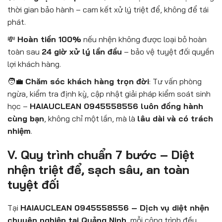
thời gian bảo hành – cam kết xử lý triệt để, không để tái
phát.
💸
Hoàn tiền 100%
nếu nhện không được loại bỏ hoàn
toàn sau
24 giờ xử lý lần đầu
– bảo vệ tuyệt đối quyền
lợi khách hàng.
🧑‍💼
Chăm sóc khách hàng trọn đời
: Tư vấn phòng
ngừa, kiểm tra định kỳ, cập nhật giải pháp kiểm soát sinh
học –
HAIAUCLEAN 0945558556 luôn đồng hành
cùng bạn
, không chỉ một lần, mà là
lâu dài và có trách
nhiệm
.
V. Quy trình chuẩn 7 bước – Diệt
nhện triệt để, sạch sâu, an toàn
tuyệt đối
Tại
HAIAUCLEAN 0945558556 – Dịch vụ diệt nhện
chuyên nghiệp tại Quảng Ninh
, mỗi công trình đều