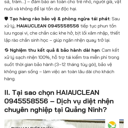
sả, tràm…) – đảm bảo an toàn cho trẻ nhỏ, người già, vật
nuôi và không để lại tồn dư độc hại.
🛡️
Tạo hàng rào bảo vệ & phòng ngừa tái phát
: Sau
xử lý,
HAIAUCLEAN 0945558556
tiếp tục phun tồn
lưu ngoại vi, che chắn các khe hở, bịt lối xâm nhập, thiết
lập rào chắn sinh học – giúp ngăn nhện quay trở lại.
🔁
Nghiệm thu kết quả & bảo hành dài hạn
: Cam kết
xử lý sạch nhện 100%, hỗ trợ tái kiểm tra miễn phí trong
suốt thời gian bảo hành (3–12 tháng tùy gói), bảo vệ
không gian sống – làm việc an toàn lâu dài cho khách
hàng.
II. Tại sao chọn HAIAUCLEAN
0945558556 – Dịch vụ diệt nhện
chuyên nghiệp tại Quảng Ninh?