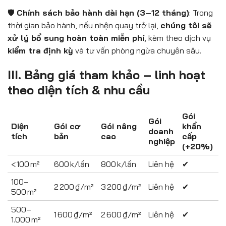
🛡️
Chính sách bảo hành dài hạn (3–12 tháng)
: Trong
thời gian bảo hành, nếu nhện quay trở lại,
chúng tôi sẽ
xử lý bổ sung hoàn toàn miễn phí
, kèm theo dịch vụ
kiểm tra định kỳ
và tư vấn phòng ngừa chuyên sâu.
III. Bảng giá tham khảo – linh hoạt
theo diện tích & nhu cầu
Gói
Gói
Diện
Gói cơ
Gói nâng
khẩn
doanh
tích
bản
cao
cấp
nghiệp
(+20%)
< 100 m²
600 k/lần
800 k/lần
Liên hệ
✔
100–
2 200 ₫/m²
3 200 ₫/m²
Liên hệ
✔
500 m²
500–
1 600 ₫/m²
2 600 ₫/m²
Liên hệ
✔
1.000 m²