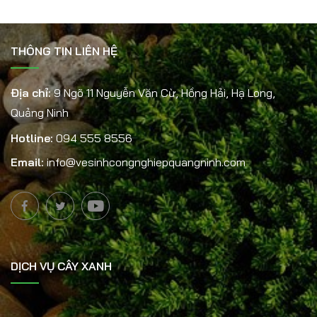
THÔNG TIN LIÊN HỆ
Địa chỉ:
9 Ngõ 11 Nguyễn Văn Cừ, Hồng Hải, Hạ Long,
Quảng Ninh
Hotline:
094 555 8556
Email:
info@vesinhcongnghiepquangninh.com
DỊCH VỤ CÂY XANH