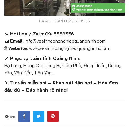
HAIAUCLEAN 0945558556
📞
Hotline / Zalo
: 0945558556
📧
Email
: info@vesinhcongnghiepquangninh.com
🌐
Website
:
www.vesinhcongnghiepquangninh.com
📍
Phục vụ toàn tỉnh Quảng Ninh
:
Hạ Long, Móng Cái, Uông Bí, Cẩm Phả, Đông Triều, Quảng
Yên, Vân Đồn, Tiên Yên…
🎯
Tư vấn miễn phí – Khảo sát tận nơi – Hóa đơn
đầy đủ – Bảo hành rõ ràng!
Share