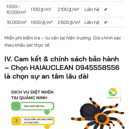
1.000–
1 100 ₫/m²
2 100 ₫/m²
Liên hệ
✔
10.000 m²
10.000 m²
1 600 ₫/m²
2 600 ₫/m²
Liên hệ
✔
Miễn phí kiểm tra – tư vấn tại hiện trường. Giá chính xác
theo khảo sát thực tế.
IV. Cam kết & chính sách bảo hành
– Chọn HAIAUCLEAN 0945558556
là chọn sự an tâm lâu dài