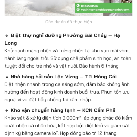
Các dự án đã thực hiện
🔹
Biệt thự nghỉ dưỡng Phường Bãi Cháy – Hạ
Long
Khử sạch mạng nhện và trứng nhện tại khu vực mái vòm,
hành lang ngoài trời. Sử dụng chế phẩm sinh học, an toàn
tuyệt đối cho trẻ nhỏ và vật nuôi. Bảo hành 6 tháng.
🔹
Nhà hàng hải sản Lộc Vừng – TP. Móng Cái
Diệt nhện nhanh trong ca sáng sớm, đảm bảo không ảnh
hưởng đến hoạt động kinh doanh buổi trưa. Phun tồn lưu
ngoại vi và đặt bẫy chống tái xâm nhập.
🔹
Kho vận chuyển hàng lạnh – KCN Cẩm Phả
Khảo sát & xử lý diện tích 3.000m², áp dụng phác đồ kiểm
soát nhện cá nhân hóa, kết hợp bột diệt khô và giám sát
định kỳ bằng camera IoT. Hợp đồng bảo trì 12 tháng.