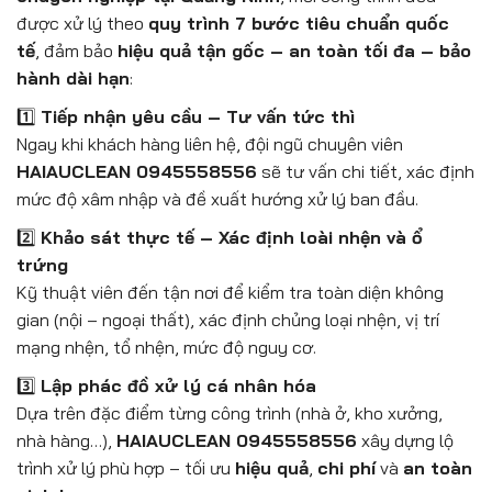
được xử lý theo
quy trình 7 bước tiêu chuẩn quốc
tế
, đảm bảo
hiệu quả tận gốc – an toàn tối đa – bảo
hành dài hạn
:
1️⃣
Tiếp nhận yêu cầu – Tư vấn tức thì
Ngay khi khách hàng liên hệ, đội ngũ chuyên viên
HAIAUCLEAN 0945558556
sẽ tư vấn chi tiết, xác định
mức độ xâm nhập và đề xuất hướng xử lý ban đầu.
2️⃣
Khảo sát thực tế – Xác định loài nhện và ổ
trứng
Kỹ thuật viên đến tận nơi để kiểm tra toàn diện không
gian (nội – ngoại thất), xác định chủng loại nhện, vị trí
mạng nhện, tổ nhện, mức độ nguy cơ.
3️⃣
Lập phác đồ xử lý cá nhân hóa
Dựa trên đặc điểm từng công trình (nhà ở, kho xưởng,
nhà hàng…),
HAIAUCLEAN 0945558556
xây dựng lộ
trình xử lý phù hợp – tối ưu
hiệu quả
,
chi phí
và
an toàn