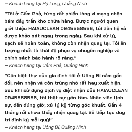
—
Khách hàng tại Hạ Long, Quảng Ninh
“Tôi ở Cẩm Phả, từng rất phiền lòng vì mạng nhện
bám đầy trần kho chứa hàng. Được người quen
giới thiệu HAIAUCLEAN 0945558556, tôi liên hệ và
được khảo sát ngay trong ngày. Sau khi xử lý,
sạch sẽ hoàn toàn, không còn nhện quay lại. Tôi ấn
tượng nhất là thái độ phục vụ chuyên nghiệp và
chính sách bảo hành rõ ràng.”
—
Khách hàng tại Cẩm Phả, Quảng Ninh
“Căn biệt thự của gia đình tôi ở Uông Bí nằm gần
đồi, nên nhện và côn trùng nhỏ rất hay xuất hiện.
Sau khi sử dụng dịch vụ diệt nhện của HAIAUCLEAN
0945558556, tôi thật sự yên tâm. Nhân viên lịch
sự, đến đúng giờ, xử lý kỹ từng góc khuất. Gần 4
tháng rồi chưa thấy nhện quay lại. Sẽ tiếp tục duy
trì định kỳ mỗi quý!”
—
Khách hàng tại Uông Bí, Quảng Ninh