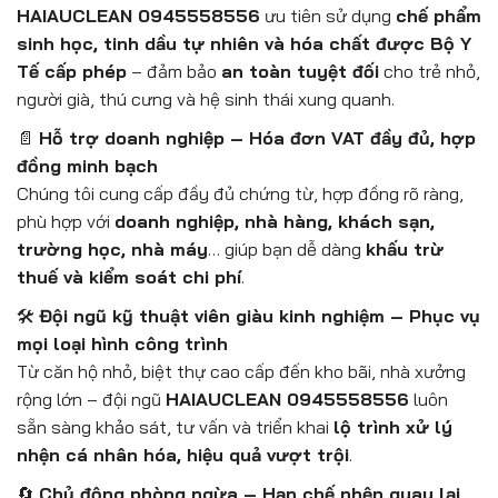
HAIAUCLEAN 0945558556
ưu tiên sử dụng
chế phẩm
sinh học, tinh dầu tự nhiên và hóa chất được Bộ Y
Tế cấp phép
– đảm bảo
an toàn tuyệt đối
cho trẻ nhỏ,
người già, thú cưng và hệ sinh thái xung quanh.
📄
Hỗ trợ doanh nghiệp – Hóa đơn VAT đầy đủ, hợp
đồng minh bạch
Chúng tôi cung cấp đầy đủ chứng từ, hợp đồng rõ ràng,
phù hợp với
doanh nghiệp, nhà hàng, khách sạn,
trường học, nhà máy
… giúp bạn dễ dàng
khấu trừ
thuế và kiểm soát chi phí
.
🛠️
Đội ngũ kỹ thuật viên giàu kinh nghiệm – Phục vụ
mọi loại hình công trình
Từ căn hộ nhỏ, biệt thự cao cấp đến kho bãi, nhà xưởng
rộng lớn – đội ngũ
HAIAUCLEAN 0945558556
luôn
sẵn sàng khảo sát, tư vấn và triển khai
lộ trình xử lý
nhện cá nhân hóa, hiệu quả vượt trội
.
🔄
Chủ động phòng ngừa – Hạn chế nhện quay lại,