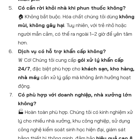
Có cần rời khỏi nhà khi phun thuốc không?
🏠 Không bắt buộc. Hóa chất chúng tôi dùng
không
mùi, không gây hại
. Tuy nhiên, với trẻ nhỏ hoặc
người mẫn cảm, có thể ra ngoài 1–2 giờ để yên tâm
hơn.
Dịch vụ có hỗ trợ khẩn cấp không?
🚨 Có! Chúng tôi cung cấp
gói xử lý khẩn cấp
24/7
, đặc biệt phù hợp cho
khách sạn, kho hàng,
nhà máy
cần xử lý gấp mà không ảnh hưởng hoạt
động.
Có phù hợp với doanh nghiệp, nhà xưởng lớn
không?
🏭 Hoàn toàn phù hợp. Chúng tôi có kinh nghiệm xử
lý cho nhiều nhà xưởng, khu công nghiệp, sử dụng
công nghệ kiểm soát sinh học hiện đại, giám sát
bằng thiết bị thông minh, đảm bảo
hiệu quả cao &