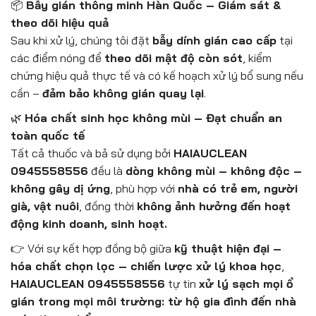
📦
Bẫy gián thông minh Hàn Quốc – Giám sát &
theo dõi hiệu quả
Sau khi xử lý, chúng tôi đặt
bẫy dính gián cao cấp
tại
các điểm nóng để
theo dõi mật độ còn sót
, kiểm
chứng hiệu quả thực tế và có kế hoạch xử lý bổ sung nếu
cần –
đảm bảo không gián quay lại
.
🌿
Hóa chất sinh học không mùi – Đạt chuẩn an
toàn quốc tế
Tất cả thuốc và bả sử dụng bởi
HAIAUCLEAN
0945558556
đều là
dòng không mùi – không độc –
không gây dị ứng
, phù hợp với
nhà có trẻ em, người
già, vật nuôi
, đồng thời
không ảnh hưởng đến hoạt
động kinh doanh, sinh hoạt.
👉 Với sự kết hợp đồng bộ giữa
kỹ thuật hiện đại –
hóa chất chọn lọc – chiến lược xử lý khoa học
,
HAIAUCLEAN 0945558556
tự tin
xử lý sạch mọi ổ
gián trong mọi môi trường: từ hộ gia đình đến nhà