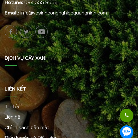
Hotline:
094 555 8556
Email:
info@vesinhcongnghiepquangninh.com
DỊCH VỤ CÂY XANH
LIÊN KẾT
Tin tức
Liên hệ
Chính sách bảo mật
Điều khoản và Điều kiện