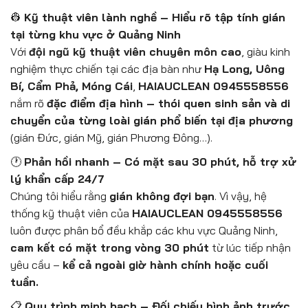
👷
Kỹ thuật viên lành nghề – Hiểu rõ tập tính gián
tại từng khu vực ở Quảng Ninh
Với
đội ngũ kỹ thuật viên chuyên môn cao
, giàu kinh
nghiệm thực chiến tại các địa bàn như
Hạ Long, Uông
Bí, Cẩm Phả, Móng Cái
,
HAIAUCLEAN 0945558556
nắm rõ
đặc điểm địa hình – thói quen sinh sản và di
chuyển của từng loài gián phổ biến tại địa phương
(gián Đức, gián Mỹ, gián Phương Đông…).
🕐
Phản hồi nhanh – Có mặt sau 30 phút, hỗ trợ xử
lý khẩn cấp 24/7
Chúng tôi hiểu rằng
gián không đợi bạn
. Vì vậy, hệ
thống kỹ thuật viên của
HAIAUCLEAN 0945558556
luôn được phân bổ đều khắp các khu vực Quảng Ninh,
cam kết có mặt trong vòng 30 phút
từ lúc tiếp nhận
yêu cầu –
kể cả ngoài giờ hành chính hoặc cuối
tuần.
📋
Quy trình minh bạch – Đối chiếu hình ảnh trước