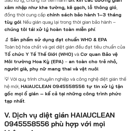
Sau xử lý, chúng tôi tiến hành
bít kín các đường gián
xâm nhập như khe tường, kẽ gạch, lỗ thông gió
,
đồng thời cung cấp
chính sách bảo hành 1–3 tháng
tùy gói
. Nếu gián quay lại trong thời gian bảo hành –
chúng tôi tái xử lý hoàn toàn miễn phí
.
🔬
Sản phẩm sử dụng đạt chuẩn WHO & EPA
Toàn bộ hóa chất và gel diệt gián đều đạt tiêu chuẩn của
Tổ chức Y Tế Thế Giới (WHO)
và
Cơ quan Bảo vệ
Môi trường Hoa Kỳ (EPA)
–
an toàn cho trẻ nhỏ,
người già, phụ nữ mang thai và vật nuôi
.
💡 Với quy trình chuyên nghiệp và công nghệ diệt gián thế
hệ mới,
HAIAUCLEAN 0945558556 tự tin xử lý tận
gốc mọi ổ gián – kể cả tại những công trình phức
tạp nhất
.
V. Dịch vụ diệt gián HAIAUCLEAN
0945558556 phù hợp với mọi