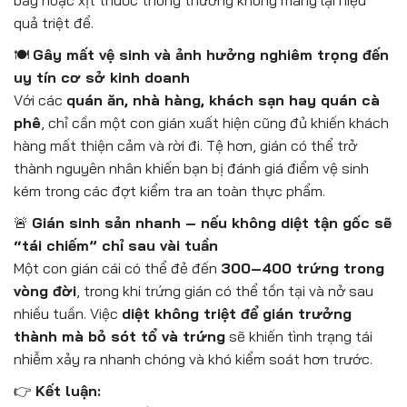
quả triệt để.
🍽️
Gây mất vệ sinh và ảnh hưởng nghiêm trọng đến
uy tín cơ sở kinh doanh
Với các
quán ăn, nhà hàng, khách sạn hay quán cà
phê
, chỉ cần một con gián xuất hiện cũng đủ khiến khách
hàng mất thiện cảm và rời đi. Tệ hơn, gián có thể trở
thành nguyên nhân khiến bạn bị đánh giá điểm vệ sinh
kém trong các đợt kiểm tra an toàn thực phẩm.
🚨
Gián sinh sản nhanh – nếu không diệt tận gốc sẽ
“tái chiếm” chỉ sau vài tuần
Một con gián cái có thể đẻ đến
300–400 trứng trong
vòng đời
, trong khi trứng gián có thể tồn tại và nở sau
nhiều tuần. Việc
diệt không triệt để gián trưởng
thành mà bỏ sót tổ và trứng
sẽ khiến tình trạng tái
nhiễm xảy ra nhanh chóng và khó kiểm soát hơn trước.
👉
Kết luận: