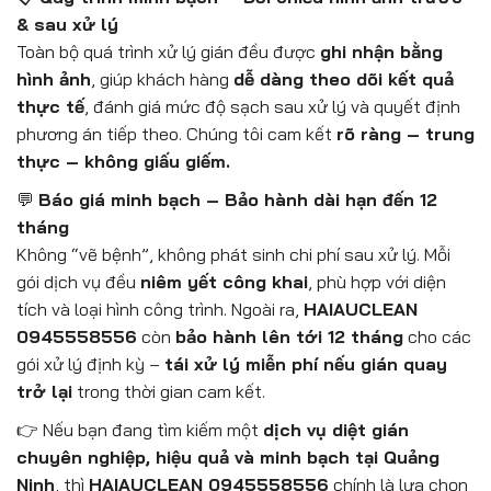
& sau xử lý
Toàn bộ quá trình xử lý gián đều được
ghi nhận bằng
hình ảnh
, giúp khách hàng
dễ dàng theo dõi kết quả
thực tế
, đánh giá mức độ sạch sau xử lý và quyết định
phương án tiếp theo. Chúng tôi cam kết
rõ ràng – trung
thực – không giấu giếm.
💬
Báo giá minh bạch – Bảo hành dài hạn đến 12
tháng
Không “vẽ bệnh”, không phát sinh chi phí sau xử lý. Mỗi
gói dịch vụ đều
niêm yết công khai
, phù hợp với diện
tích và loại hình công trình. Ngoài ra,
HAIAUCLEAN
0945558556
còn
bảo hành lên tới 12 tháng
cho các
gói xử lý định kỳ –
tái xử lý miễn phí nếu gián quay
trở lại
trong thời gian cam kết.
👉 Nếu bạn đang tìm kiếm một
dịch vụ diệt gián
chuyên nghiệp, hiệu quả và minh bạch tại Quảng
Ninh
, thì
HAIAUCLEAN 0945558556
chính là lựa chọn