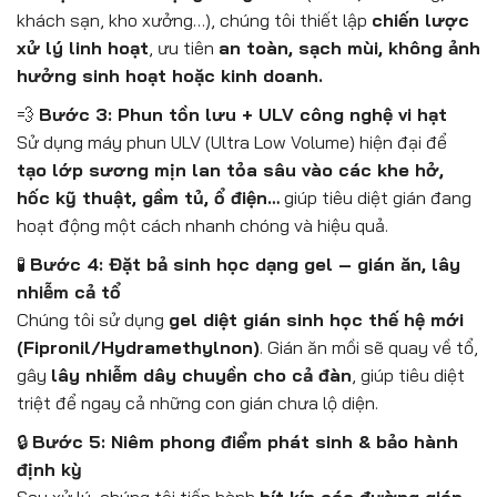
khách sạn, kho xưởng…), chúng tôi thiết lập
chiến lược
xử lý linh hoạt
, ưu tiên
an toàn, sạch mùi, không ảnh
hưởng sinh hoạt hoặc kinh doanh.
💨
Bước 3: Phun tồn lưu + ULV công nghệ vi hạt
Sử dụng máy phun ULV (Ultra Low Volume) hiện đại để
tạo lớp sương mịn lan tỏa sâu vào các khe hở,
hốc kỹ thuật, gầm tủ, ổ điện…
giúp tiêu diệt gián đang
hoạt động một cách nhanh chóng và hiệu quả.
🧪
Bước 4: Đặt bả sinh học dạng gel – gián ăn, lây
nhiễm cả tổ
Chúng tôi sử dụng
gel diệt gián sinh học thế hệ mới
(Fipronil/Hydramethylnon)
. Gián ăn mồi sẽ quay về tổ,
gây
lây nhiễm dây chuyền cho cả đàn
, giúp tiêu diệt
triệt để ngay cả những con gián chưa lộ diện.
🔒
Bước 5: Niêm phong điểm phát sinh & bảo hành
định kỳ