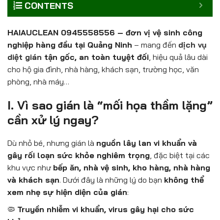
CONTENTS
HAIAUCLEAN 0945558556 – đơn vị vệ sinh công
nghiệp hàng đầu tại Quảng Ninh
– mang đến
dịch vụ
diệt gián
tận gốc, an toàn tuyệt đối
, hiệu quả lâu dài
cho hộ gia đình, nhà hàng, khách sạn, trường học, văn
phòng, nhà máy…
I. Vì sao gián là “mối họa thầm lặng”
cần xử lý ngay?
Dù nhỏ bé, nhưng gián là
nguồn lây lan vi khuẩn và
gây rối loạn sức khỏe nghiêm trọng
, đặc biệt tại các
khu vực như
bếp ăn, nhà vệ sinh, kho hàng, nhà hàng
và khách sạn
. Dưới đây là những lý do bạn
không thể
xem nhẹ sự hiện diện của gián
:
🦠
Truyền nhiễm vi khuẩn, virus gây hại cho sức