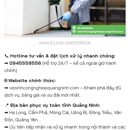
HAIAUCLEAN 0945558556
📞
Hotline tư vấn & đặt lịch xử lý nhanh chóng:
➡
0945558556
(Hỗ trợ 24/7 – kể cả ngoài giờ hành
chính)
🌐
Website chính thức:
➡
vesinhcongnghiepquangninh.com
– Khám phá đầy đủ
dịch vụ, bảng giá và ưu đãi mới nhất.
📍
Địa bàn phục vụ toàn tỉnh Quảng Ninh:
➡ Hạ Long, Cẩm Phả, Móng Cái, Uông Bí, Đông Triều, Vân
Đồn, Quảng Yên…
➡ Ưu tiên tiếp nhận và xử lý nhanh trong nội thành và các