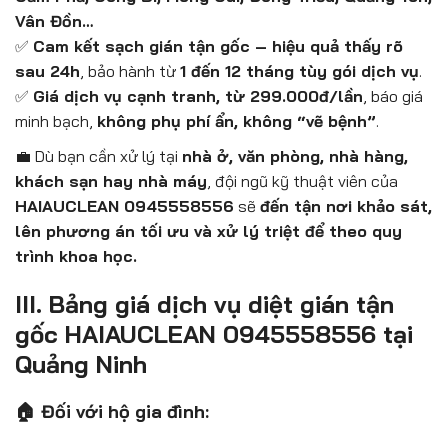
Vân Đồn…
✅
Cam kết sạch gián tận gốc – hiệu quả thấy rõ
sau 24h
, bảo hành từ
1 đến 12 tháng tùy gói dịch vụ
.
✅
Giá dịch vụ cạnh tranh, từ 299.000đ/lần
, báo giá
minh bạch,
không phụ phí ẩn, không “vẽ bệnh”
.
💼 Dù bạn cần xử lý tại
nhà ở, văn phòng, nhà hàng,
khách sạn hay nhà máy
, đội ngũ kỹ thuật viên của
HAIAUCLEAN 0945558556
sẽ
đến tận nơi khảo sát,
lên phương án tối ưu và xử lý triệt để theo quy
trình khoa học.
III. Bảng giá dịch vụ diệt gián tận
gốc HAIAUCLEAN 0945558556 tại
Quảng Ninh
🏠 Đối với hộ gia đình: