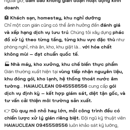
ngoài giờ,
đảm bảo không gián đoạn hoạt động kinh
doanh
.
🏨
Khách sạn, homestay, khu nghỉ dưỡng
Chỉ một con gián cũng có thể ảnh hưởng đến
đánh giá
và xếp hạng dịch vụ lưu trú
. Chúng tôi xây dựng
phác
đồ xử lý theo từng tầng, từng khu vực đặc thù
như
phòng nghỉ, nhà ăn, kho, khu giặt là…
với hóa chất
không mùi – đạt chuẩn quốc tế.
🏭
Nhà máy, kho xưởng, khu chế biến thực phẩm
Gián thường xuất hiện tại
vùng tiếp nhận nguyên liệu,
khu đóng gói, kho lạnh, hệ thống thoát nước âm
tường
…
HAIAUCLEAN 0945558556
cung cấp
gói
dịch vụ định kỳ – kết hợp giám sát, diệt tận gốc, và
tư vấn cải thiện môi trường sản xuất.
👉
Dù quy mô nhỏ hay lớn, mỗi công trình đều có
chiến lược xử lý gián riêng biệt.
Đội ngũ kỹ thuật viên
HAIAUCLEAN 0945558556
luôn khảo sát kỹ lưỡng,