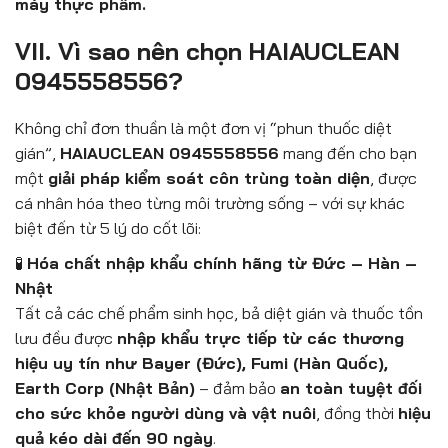
máy thực phẩm.
VII. Vì sao nên chọn HAIAUCLEAN
0945558556?
Không chỉ đơn thuần là một đơn vị “phun thuốc diệt
gián”,
HAIAUCLEAN 0945558556
mang đến cho bạn
một
giải pháp kiểm soát côn trùng toàn diện
, được
cá nhân hóa theo từng môi trường sống – với sự khác
biệt đến từ 5 lý do cốt lõi:
🧪
Hóa chất nhập khẩu chính hãng từ Đức – Hàn –
Nhật
Tất cả các chế phẩm sinh học, bả diệt gián và thuốc tồn
lưu đều được
nhập khẩu trực tiếp từ các thương
hiệu uy tín như Bayer (Đức), Fumi (Hàn Quốc),
Earth Corp (Nhật Bản)
– đảm bảo
an toàn tuyệt đối
cho sức khỏe người dùng và vật nuôi
, đồng thời
hiệu
quả kéo dài đến 90 ngày
.