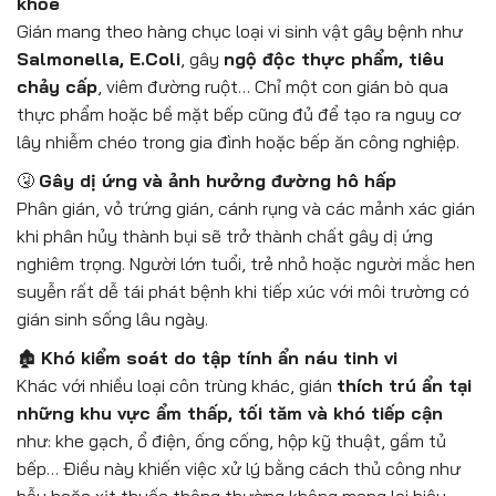
khỏe
Gián mang theo hàng chục loại vi sinh vật gây bệnh như
Salmonella, E.Coli
, gây
ngộ độc thực phẩm, tiêu
chảy cấp
, viêm đường ruột… Chỉ một con gián bò qua
thực phẩm hoặc bề mặt bếp cũng đủ để tạo ra nguy cơ
lây nhiễm chéo trong gia đình hoặc bếp ăn công nghiệp.
🤧
Gây dị ứng và ảnh hưởng đường hô hấp
Phân gián, vỏ trứng gián, cánh rụng và các mảnh xác gián
khi phân hủy thành bụi sẽ trở thành chất gây dị ứng
nghiêm trọng. Người lớn tuổi, trẻ nhỏ hoặc người mắc hen
suyễn rất dễ tái phát bệnh khi tiếp xúc với môi trường có
gián sinh sống lâu ngày.
🏚️
Khó kiểm soát do tập tính ẩn náu tinh vi
Khác với nhiều loại côn trùng khác, gián
thích trú ẩn tại
những khu vực ẩm thấp, tối tăm và khó tiếp cận
như: khe gạch, ổ điện, ống cống, hộp kỹ thuật, gầm tủ
bếp… Điều này khiến việc xử lý bằng cách thủ công như
bẫy hoặc xịt thuốc thông thường không mang lại hiệu