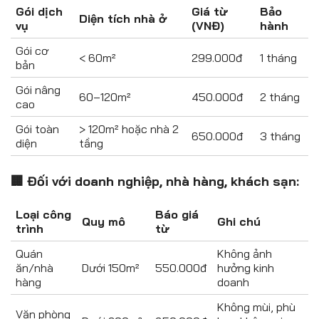
Gói dịch
Giá từ
Bảo
Diện tích nhà ở
vụ
(VNĐ)
hành
Gói cơ
< 60m²
299.000đ
1 tháng
bản
Gói nâng
60–120m²
450.000đ
2 tháng
cao
Gói toàn
> 120m² hoặc nhà 2
650.000đ
3 tháng
diện
tầng
🏢 Đối với doanh nghiệp, nhà hàng, khách sạn:
Loại công
Báo giá
Quy mô
Ghi chú
trình
từ
Quán
Không ảnh
ăn/nhà
Dưới 150m²
550.000đ
hưởng kinh
hàng
doanh
Không mùi, phù
Văn phòng