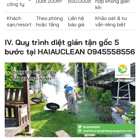
Dưới 200m²
650.000đ
hợp không gian
công ty
kín
Khách
Theo phòng
Liên hệ
Khảo sát & tư
sạn/resort
hoặc tầng
báo giá
vấn riêng biệt
IV. Quy trình diệt gián tận gốc 5
bước tại HAIAUCLEAN 0945558556