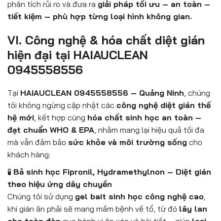
phân tích rủi ro và đưa ra
giải pháp tối ưu – an toàn –
tiết kiệm – phù hợp từng loại hình không gian.
VI. Công nghệ & hóa chất diệt gián
hiện đại tại HAIAUCLEAN
0945558556
Tại
HAIAUCLEAN 0945558556 – Quảng Ninh
, chúng
tôi không ngừng cập nhật các
công nghệ diệt gián thế
hệ mới
, kết hợp cùng
hóa chất sinh học an toàn –
đạt chuẩn WHO & EPA
, nhằm mang lại hiệu quả tối đa
mà vẫn đảm bảo
sức khỏe và môi trường sống
cho
khách hàng:
🧪
Bả sinh học Fipronil, Hydramethylnon – Diệt gián
theo hiệu ứng dây chuyền
Chúng tôi sử dụng
gel bait sinh học công nghệ cao
,
khi gián ăn phải sẽ mang mầm bệnh về tổ, từ đó
lây lan
cho toàn đàn
qua hành vi ăn xác và bài tiết – giúp
loại