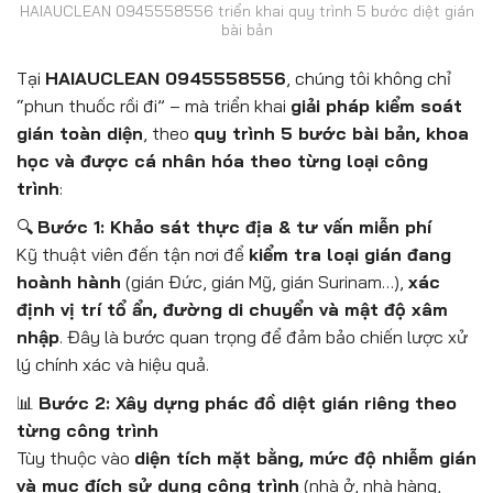
HAIAUCLEAN 0945558556 triển khai quy trình 5 bước diệt gián
bài bản
Tại
HAIAUCLEAN 0945558556
, chúng tôi không chỉ
“phun thuốc rồi đi” – mà triển khai
giải pháp kiểm soát
gián toàn diện
, theo
quy trình 5 bước bài bản, khoa
học và được cá nhân hóa theo từng loại công
trình
:
🔍
Bước 1: Khảo sát thực địa & tư vấn miễn phí
Kỹ thuật viên đến tận nơi để
kiểm tra loại gián đang
hoành hành
(gián Đức, gián Mỹ, gián Surinam…),
xác
định vị trí tổ ẩn, đường di chuyển và mật độ xâm
nhập
. Đây là bước quan trọng để đảm bảo chiến lược xử
lý chính xác và hiệu quả.
📊
Bước 2: Xây dựng phác đồ diệt gián riêng theo
từng công trình
Tùy thuộc vào
diện tích mặt bằng, mức độ nhiễm gián
và mục đích sử dụng công trình
(nhà ở, nhà hàng,