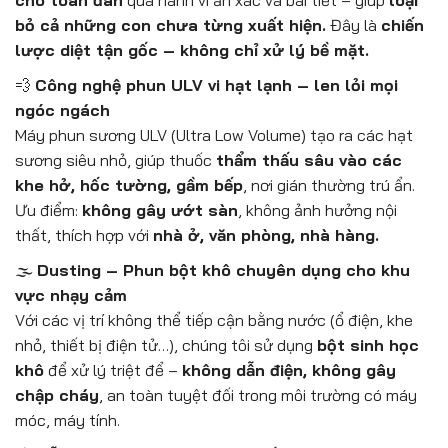
bỏ cả những con chưa từng xuất hiện.
Đây là
chiến
lược diệt tận gốc – không chỉ xử lý bề mặt.
💨
Công nghệ phun ULV vi hạt lạnh – len lỏi mọi
ngóc ngách
Máy phun sương ULV (Ultra Low Volume) tạo ra các hạt
sương siêu nhỏ, giúp thuốc
thẩm thấu sâu vào các
khe hở, hốc tường, gầm bếp
, nơi gián thường trú ẩn.
Ưu điểm:
không gây ướt sàn
, không ảnh hưởng nội
thất, thích hợp với
nhà ở, văn phòng, nhà hàng.
🌫️
Dusting – Phun bột khô chuyên dụng cho khu
vực nhạy cảm
Với các vị trí không thể tiếp cận bằng nước (ổ điện, khe
nhỏ, thiết bị điện tử…), chúng tôi sử dụng
bột sinh học
khô
để xử lý triệt để –
không dẫn điện, không gây
chập cháy
, an toàn tuyệt đối trong môi trường có máy
móc, máy tính.