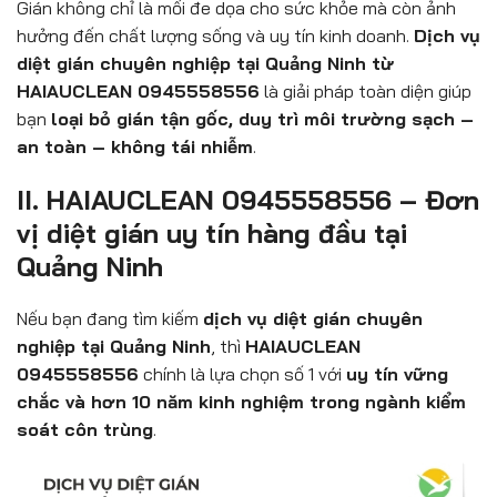
Gián không chỉ là mối đe dọa cho sức khỏe mà còn ảnh
hưởng đến chất lượng sống và uy tín kinh doanh.
Dịch vụ
diệt gián chuyên nghiệp tại Quảng Ninh từ
HAIAUCLEAN 0945558556
là giải pháp toàn diện giúp
bạn
loại bỏ gián tận gốc, duy trì môi trường sạch –
an toàn – không tái nhiễm
.
II. HAIAUCLEAN 0945558556 – Đơn
vị diệt gián uy tín hàng đầu tại
Quảng Ninh
Nếu bạn đang tìm kiếm
dịch vụ diệt gián chuyên
nghiệp tại Quảng Ninh
, thì
HAIAUCLEAN
0945558556
chính là lựa chọn số 1 với
uy tín vững
chắc và hơn 10 năm kinh nghiệm trong ngành kiểm
soát côn trùng
.