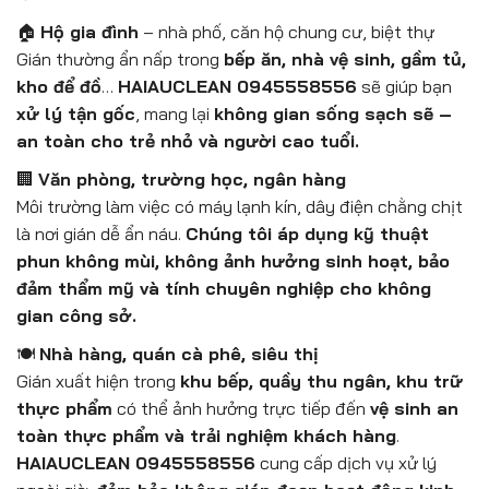
🏠
Hộ gia đình
– nhà phố, căn hộ chung cư, biệt thự
Gián thường ẩn nấp trong
bếp ăn, nhà vệ sinh, gầm tủ,
kho để đồ
…
HAIAUCLEAN 0945558556
sẽ giúp bạn
xử lý tận gốc
, mang lại
không gian sống sạch sẽ –
an toàn cho trẻ nhỏ và người cao tuổi.
🏢
Văn phòng, trường học, ngân hàng
Môi trường làm việc có máy lạnh kín, dây điện chằng chịt
là nơi gián dễ ẩn náu.
Chúng tôi áp dụng kỹ thuật
phun không mùi, không ảnh hưởng sinh hoạt, bảo
đảm thẩm mỹ và tính chuyên nghiệp cho không
gian công sở.
🍽️
Nhà hàng, quán cà phê, siêu thị
Gián xuất hiện trong
khu bếp, quầy thu ngân, khu trữ
thực phẩm
có thể ảnh hưởng trực tiếp đến
vệ sinh an
toàn thực phẩm và trải nghiệm khách hàng
.
HAIAUCLEAN 0945558556
cung cấp dịch vụ xử lý