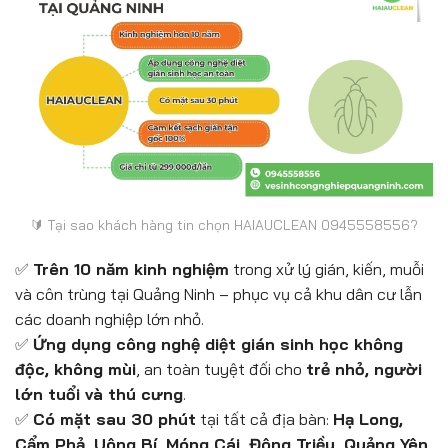
🔰 Tại sao khách hàng tin chọn HAIAUCLEAN 0945558556?
✅
Trên 10 năm kinh nghiệm
trong xử lý gián, kiến, muỗi
và côn trùng tại Quảng Ninh – phục vụ cả khu dân cư lẫn
các doanh nghiệp lớn nhỏ.
✅
Ứng dụng công nghệ diệt gián sinh học không
độc, không mùi
, an toàn tuyệt đối cho
trẻ nhỏ, người
lớn tuổi và thú cưng
.
✅
Có mặt sau 30 phút
tại tất cả địa bàn:
Hạ Long,
Cẩm Phả, Uông Bí, Móng Cái, Đông Triều, Quảng Yên,