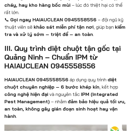
cháy, hay kho hàng bốc mùi
– lúc đó thiệt hại có thể
rất lớn.
📞
Gọi ngay HAIAUCLEAN 0945558556
– đội ngũ kỹ
thuật viên sẽ
khảo sát miễn phí tận nơi
, giúp bạn
kiểm
tra và xử lý sớm – triệt để – an toàn
.
III. Quy trình diệt chuột tận gốc tại
Quảng Ninh – Chuẩn IPM từ
HAIAUCLEAN 0945558556
HAIAUCLEAN 0945558556
áp dụng quy trình
diệt
chuột chuyên nghiệp – 6 bước khép kín
, kết hợp
công nghệ hiện đại
và nguyên tắc
IPM (Integrated
Pest Management)
– nhằm
đảm bảo hiệu quả tối ưu,
an toàn, không gây gián đoạn sinh hoạt hay vận
hành
.