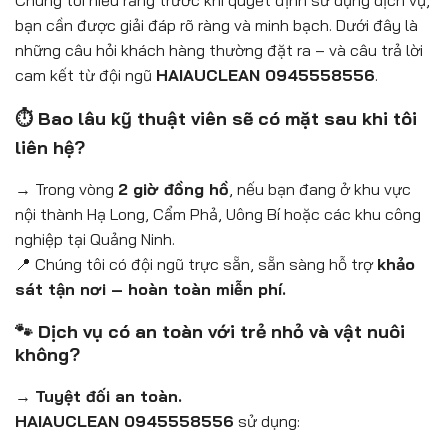
bạn cần được giải đáp rõ ràng và minh bạch. Dưới đây là
những câu hỏi khách hàng thường đặt ra – và câu trả lời
cam kết từ đội ngũ
HAIAUCLEAN 0945558556
.
⏱️ Bao lâu kỹ thuật viên sẽ có mặt sau khi tôi
liên hệ?
→ Trong vòng
2 giờ đồng hồ
, nếu bạn đang ở khu vực
nội thành Hạ Long, Cẩm Phả, Uông Bí hoặc các khu công
nghiệp tại Quảng Ninh.
📍 Chúng tôi có đội ngũ trực sẵn, sẵn sàng hỗ trợ
khảo
sát tận nơi – hoàn toàn miễn phí.
🐾 Dịch vụ có an toàn với trẻ nhỏ và vật nuôi
không?
→
Tuyệt đối an toàn.
HAIAUCLEAN 0945558556
sử dụng: