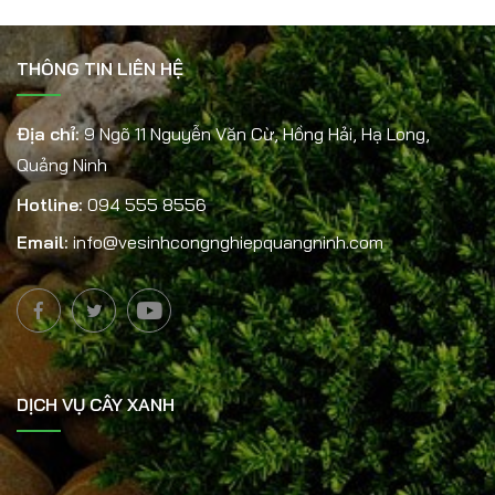
THÔNG TIN LIÊN HỆ
Địa chỉ:
9 Ngõ 11 Nguyễn Văn Cừ, Hồng Hải, Hạ Long,
Quảng Ninh
Hotline:
094 555 8556
Email:
info@vesinhcongnghiepquangninh.com
DỊCH VỤ CÂY XANH