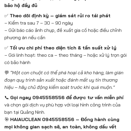
bảo hộ đầy đủ
✅
Theo dõi định kỳ – giám sát rủi ro tái phát
– Kiểm tra sau 7 – 30 – 90 ngày
– Gửi báo cáo ảnh chụp, đề xuất gia cố hoặc điều chỉnh
phương án nếu cần
✅
Tối ưu chi phí theo diện tích & tần suất xử lý
– Gói linh hoạt: theo ca – theo tháng – hoặc xử lý trọn gói
có bảo hành
💬
“Một con chuột có thể phá hoại cả kho hàng, làm gián
đoạn quy trình sản xuất hoặc đánh mất uy tín thương
hiệu – hãy chủ động kiểm soát trước khi quá muộn.”
📞
Gọi ngay 0945558556 để được tư vấn miễn phí
và chọn gói dịch vụ phù hợp với loại hình công trình của
bạn tại Quảng Ninh.
🎯
HAIAUCLEAN 0945558556 – Đồng hành cùng
mọi không gian sạch sẽ, an toàn, không dấu vết