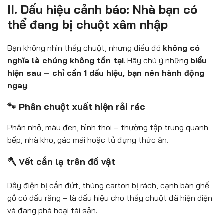
II. Dấu hiệu cảnh báo: Nhà bạn có
thể đang bị chuột xâm nhập
Bạn không nhìn thấy chuột, nhưng điều đó
không có
nghĩa là chúng không tồn tại
. Hãy chú ý những
biểu
hiện sau – chỉ cần 1 dấu hiệu, bạn nên hành động
ngay
:
🐾 Phân chuột xuất hiện rải rác
Phân nhỏ, màu đen, hình thoi – thường tập trung quanh
bếp, nhà kho, gác mái hoặc tủ đựng thức ăn.
🪓 Vết cắn lạ trên đồ vật
Dây điện bị cắn đứt, thùng carton bị rách, cạnh bàn ghế
gỗ có dấu răng – là dấu hiệu cho thấy chuột đã hiện diện
và đang phá hoại tài sản.