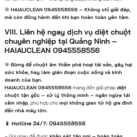
🎯
HAIAUCLEAN 0945558556 – Không chỉ giải đáp,
mà còn đồng hành đến khi bạn hoàn toàn yên tâm.
VIII. Liên hệ ngay dịch vụ diệt chuột
chuyên nghiệp tại Quảng Ninh –
HAIAUCLEAN 0945558556
🎯
Đừng để chuột âm thầm phá hoại tài sản, gây hại
sức khỏe, hay làm gián đoạn cuộc sống và kinh
doanh của bạn.
HAIAUCLEAN 0945558556
mang đến giải pháp
diệt
chuột tận gốc – xử lý thông minh – ngăn ngừa tái
xâm nhập
, phù hợp cho
mọi không gian từ hộ gia đình
đến nhà máy lớn.
📱 Hotline 24/7: 0945558556
– Gọi ngay để được
khảo sát tận nơi – hoàn toàn