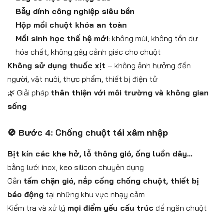
Bẫy dính công nghiệp siêu bền
Hộp mồi chuột khóa an toàn
Mồi sinh học thế hệ mới
: không mùi, không tồn dư
hóa chất, không gây cảnh giác cho chuột
Không sử dụng thuốc xịt
– không ảnh hưởng đến
người, vật nuôi, thực phẩm, thiết bị điện tử
🌿 Giải pháp
thân thiện với môi trường và không gian
sống
🚫 Bước 4: Chống chuột tái xâm nhập
Bịt kín các khe hở, lỗ thông gió, ống luồn dây…
bằng lưới inox, keo silicon chuyên dụng
Gắn
tấm chặn gió, nắp cống chống chuột, thiết bị
báo động
tại những khu vực nhạy cảm
Kiểm tra và xử lý
mọi điểm yếu cấu trúc
để ngăn chuột