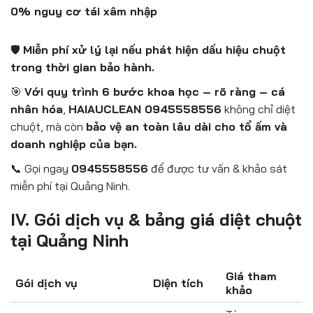
0% nguy cơ tái xâm nhập
🛡️
Miễn phí xử lý lại nếu phát hiện dấu hiệu chuột
trong thời gian bảo hành.
🎯
Với quy trình 6 bước khoa học – rõ ràng – cá
nhân hóa
,
HAIAUCLEAN 0945558556
không chỉ diệt
chuột, mà còn
bảo vệ an toàn lâu dài cho tổ ấm và
doanh nghiệp của bạn.
📞 Gọi ngay
0945558556
để được tư vấn & khảo sát
miễn phí tại Quảng Ninh.
IV. Gói dịch vụ & bảng giá diệt chuột
tại Quảng Ninh
Giá tham
Gói dịch vụ
Diện tích
khảo