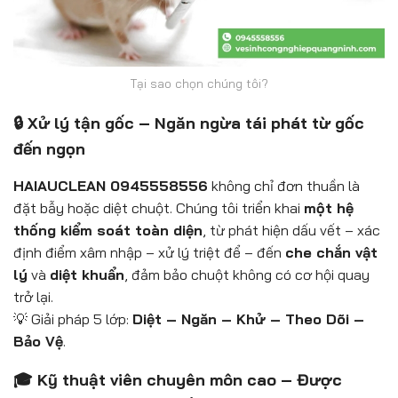
Tại sao chọn chúng tôi?
🔒 Xử lý tận gốc – Ngăn ngừa tái phát từ gốc
đến ngọn
HAIAUCLEAN 0945558556
không chỉ đơn thuần là
đặt bẫy hoặc diệt chuột. Chúng tôi triển khai
một hệ
thống kiểm soát toàn diện
, từ phát hiện dấu vết – xác
định điểm xâm nhập – xử lý triệt để – đến
che chắn vật
lý
và
diệt khuẩn
, đảm bảo chuột không có cơ hội quay
trở lại.
💡 Giải pháp 5 lớp:
Diệt – Ngăn – Khử – Theo Dõi –
Bảo Vệ
.
🎓 Kỹ thuật viên chuyên môn cao – Được