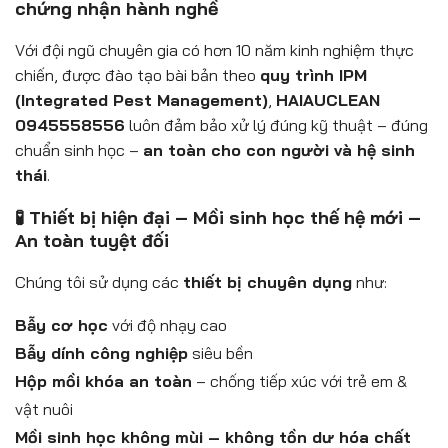
chứng nhận hành nghề
Với đội ngũ chuyên gia có hơn 10 năm kinh nghiệm thực
chiến, được đào tạo bài bản theo
quy trình IPM
(Integrated Pest Management)
,
HAIAUCLEAN
0945558556
luôn đảm bảo xử lý đúng kỹ thuật – đúng
chuẩn sinh học –
an toàn cho con người và hệ sinh
thái
.
🧪 Thiết bị hiện đại – Mồi sinh học thế hệ mới –
An toàn tuyệt đối
Chúng tôi sử dụng các
thiết bị chuyên dụng
như:
Bẫy cơ học
với độ nhạy cao
Bẫy dính công nghiệp
siêu bền
Hộp mồi khóa an toàn
– chống tiếp xúc với trẻ em &
vật nuôi
Mồi sinh học không mùi – không tồn dư hóa chất