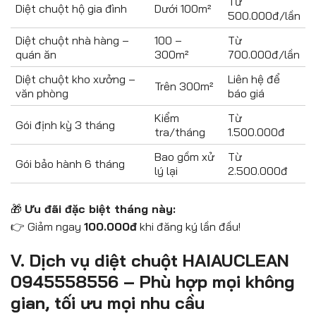
Từ
Diệt chuột hộ gia đình
Dưới 100m²
500.000đ/lần
Diệt chuột nhà hàng –
100 –
Từ
quán ăn
300m²
700.000đ/lần
Diệt chuột kho xưởng –
Liên hệ để
Trên 300m²
văn phòng
báo giá
Kiểm
Từ
Gói định kỳ 3 tháng
tra/tháng
1.500.000đ
Bao gồm xử
Từ
Gói bảo hành 6 tháng
lý lại
2.500.000đ
🎁
Ưu đãi đặc biệt tháng này:
👉 Giảm ngay
100.000đ
khi đăng ký lần đầu!
V. Dịch vụ diệt chuột HAIAUCLEAN
0945558556 – Phù hợp mọi không
gian, tối ưu mọi nhu cầu