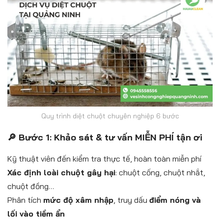
Quy trình diệt chuột chuyên nghiệp 6 bước
🔎 Bước 1: Khảo sát & tư vấn MIỄN PHÍ tận ơi
Kỹ thuật viên đến kiểm tra thực tế, hoàn toàn miễn phí
Xác định loài chuột gây hại
: chuột cống, chuột nhắt,
chuột đồng…
Phân tích
mức độ xâm nhập
, truy dấu
điểm nóng và
lối vào tiềm ẩn