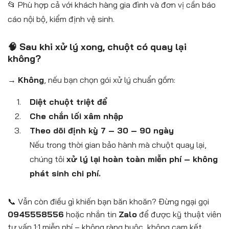
📂 Phù hợp cả với khách hàng gia đình và đơn vị cần báo
cáo nội bộ, kiểm định vệ sinh.
🧠 Sau khi xử lý xong, chuột có quay lại
không?
→
Không
, nếu bạn chọn gói xử lý chuẩn gồm:
Diệt chuột triệt để
Che chắn lối xâm nhập
Theo dõi định kỳ 7 – 30 – 90 ngày
Nếu trong thời gian bảo hành mà chuột quay lại,
chúng tôi
xử lý lại hoàn toàn miễn phí – không
phát sinh chi phí.
📞 Vẫn còn điều gì khiến bạn băn khoăn? Đừng ngại gọi
0945558556
hoặc nhắn tin
Zalo
để được kỹ thuật viên
tư vấn 1:1 miễn phí – không ràng buộc, không cam kết.