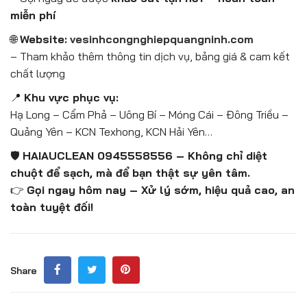
miễn phí
🌐
Website:
vesinhcongnghiepquangninh.com
– Tham khảo thêm thông tin dịch vụ, bảng giá & cam kết
chất lượng
📍
Khu vực phục vụ:
Hạ Long – Cẩm Phả – Uông Bí – Móng Cái – Đông Triều –
Quảng Yên – KCN Texhong, KCN Hải Yên…
🛡️
HAIAUCLEAN 0945558556 – Không chỉ diệt
chuột để sạch, mà để bạn thật sự yên tâm.
👉
Gọi ngay hôm nay – Xử lý sớm, hiệu quả cao, an
toàn tuyệt đối!
Share