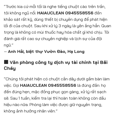
“Trước kia cứ mỗi tối là nghe tiếng chuột cào trên trần,
tôi không ngủ nổi.
HAIAUCLEAN 0945558556
đến
khảo sát rất kỹ, dùng thiết bị chuyên dụng để phát hiện
lối đi của chuột. Sau khi xử lý 3 ngày là yên ắng hẳn. Quan
trọng là không có mùi thuốc hay hóa chất gì khó chịu. Tôi
đánh giá rất cao sự chuyên nghiệp và lịch sự của đội
ngũ.”
—
Anh Hải, biệt thự Vườn Đào, Hạ Long
🏢 Văn phòng công ty dịch vụ tài chính tại Bãi
Cháy
“Chúng tôi phát hiện có chuột cắn dây dưới gầm bàn làm
việc. Gọi
HAIAUCLEAN 0945558556
là đúng đắn: họ
đến đúng hẹn, mặc đồng phục gọn gàng, xử lý rất sạch
sẽ. Sau 1 tuần, kiểm tra lại thì hoàn toàn không còn dấu
hiệu nào nữa. Phòng làm việc được giữ nguyên trạng,
không ảnh hưởng nhân viên.”