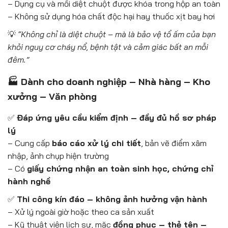
– Dụng cụ và mồi diệt chuột được khóa trong hộp an toàn
– Không sử dụng hóa chất độc hại hay thuốc xịt bay hơi
💡
“Không chỉ là diệt chuột – mà là bảo vệ tổ ấm của bạn
khỏi nguy cơ cháy nổ, bệnh tật và cảm giác bất an mỗi
đêm.”
🏭 Dành cho doanh nghiệp – Nhà hàng – Kho
xưởng – Văn phòng
✅
Đáp ứng yêu cầu kiểm định – đầy đủ hồ sơ pháp
lý
– Cung cấp
báo cáo xử lý chi tiết
, bản vẽ điểm xâm
nhập, ảnh chụp hiện trường
– Có
giấy chứng nhận an toàn sinh học, chứng chỉ
hành nghề
✅
Thi công kín đáo – không ảnh hưởng vận hành
– Xử lý ngoài giờ hoặc theo ca sản xuất
– Kỹ thuật viên lịch sự, mặc
đồng phục – thẻ tên –