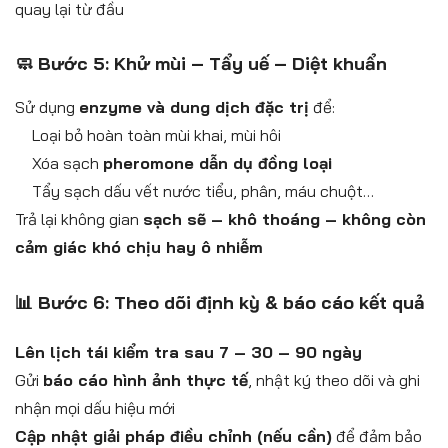
quay lại từ đầu
🧼 Bước 5: Khử mùi – Tẩy uế – Diệt khuẩn
Sử dụng
enzyme và dung dịch đặc trị
để:
Loại bỏ hoàn toàn mùi khai, mùi hôi
Xóa sạch
pheromone dẫn dụ đồng loại
Tẩy sạch dấu vết nước tiểu, phân, máu chuột…
Trả lại không gian
sạch sẽ – khô thoáng – không còn
cảm giác khó chịu hay ô nhiễm
📊 Bước 6: Theo dõi định kỳ & báo cáo kết quả
Lên lịch tái kiểm tra sau 7 – 30 – 90 ngày
Gửi
báo cáo hình ảnh thực tế
, nhật ký theo dõi và ghi
nhận mọi dấu hiệu mới
Cập nhật giải pháp điều chỉnh (nếu cần)
để đảm bảo