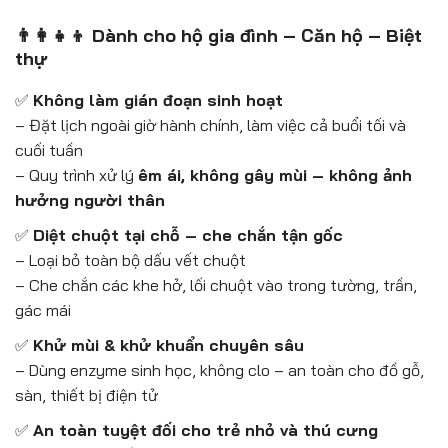
👨‍👩‍👧‍👦 Dành cho hộ gia đình – Căn hộ – Biệt
thự
✅
Không làm gián đoạn sinh hoạt
– Đặt lịch ngoài giờ hành chính, làm việc cả buổi tối và
cuối tuần
– Quy trình xử lý
êm ái, không gây mùi – không ảnh
hưởng người thân
✅
Diệt chuột tại chỗ – che chắn tận gốc
– Loại bỏ toàn bộ dấu vết chuột
– Che chắn các khe hở, lối chuột vào trong tường, trần,
gác mái
✅
Khử mùi & khử khuẩn chuyên sâu
– Dùng enzyme sinh học, không clo – an toàn cho đồ gỗ,
sàn, thiết bị điện tử
✅
An toàn tuyệt đối cho trẻ nhỏ và thú cưng