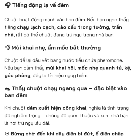
🎧 Tiếng động lạ về đêm
Chuột hoạt động mạnh vào ban đêm. Nếu bạn nghe thấy
tiếng
chạy lạch cạch, cào cấu trong tường, trần
nhà
, rất có thể chuột đang trú ngụ trong nhà bạn.
💨 Mùi khai nhẹ, ẩm mốc bất thường
Chuột để lại dấu vết bằng nước tiểu chứa pheromone.
Nếu bạn cảm thấy
mùi khai hôi, mốc nhẹ quanh tủ, kệ,
góc phòng
, đây là tín hiệu nguy hiểm.
🐀 Thấy chuột chạy ngang qua – đặc biệt vào
ban đêm
Khi chuột
dám xuất hiện công khai
, nghĩa là tình trạng
đã nghiêm trọng – chúng đã quen thuộc và xem nhà bạn
là nơi trú ngụ lâu dài.
🎯
Đừng chờ đến khi dây điện bị đứt, ổ điện chập