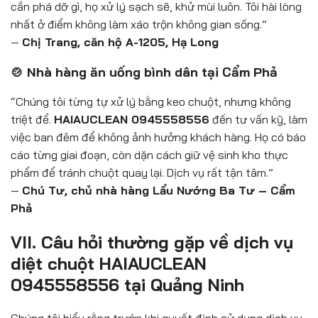
cần phá dỡ gì, họ xử lý sạch sẽ, khử mùi luôn. Tôi hài lòng
nhất ở điểm không làm xáo trộn không gian sống.”
—
Chị Trang, căn hộ A-1205, Hạ Long
🍲 Nhà hàng ăn uống bình dân tại Cẩm Phả
“Chúng tôi từng tự xử lý bằng keo chuột, nhưng không
triệt để.
HAIAUCLEAN 0945558556
đến tư vấn kỹ, làm
việc ban đêm để không ảnh hưởng khách hàng. Họ có báo
cáo từng giai đoạn, còn dặn cách giữ vệ sinh kho thực
phẩm để tránh chuột quay lại. Dịch vụ rất tận tâm.”
—
Chú Tư, chủ nhà hàng Lẩu Nướng Ba Tư – Cẩm
Phả
VII. Câu hỏi thường gặp về dịch vụ
diệt chuột HAIAUCLEAN
0945558556 tại Quảng Ninh
Chúng tôi hiểu rằng trước khi quyết định sử dụng dịch vụ,