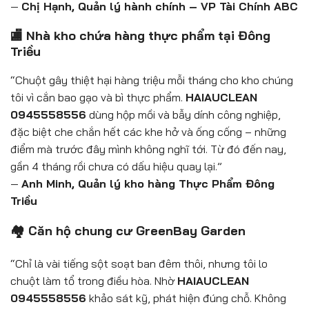
—
Chị Hạnh, Quản lý hành chính – VP Tài Chính ABC
🏬 Nhà kho chứa hàng thực phẩm tại Đông
Triều
“Chuột gây thiệt hại hàng triệu mỗi tháng cho kho chúng
tôi vì cắn bao gạo và bì thực phẩm.
HAIAUCLEAN
0945558556
dùng hộp mồi và bẫy dính công nghiệp,
đặc biệt che chắn hết các khe hở và ống cống – những
điểm mà trước đây mình không nghĩ tới. Từ đó đến nay,
gần 4 tháng rồi chưa có dấu hiệu quay lại.”
—
Anh Minh, Quản lý kho hàng Thực Phẩm Đông
Triều
🏘️ Căn hộ chung cư GreenBay Garden
“Chỉ là vài tiếng sột soạt ban đêm thôi, nhưng tôi lo
chuột làm tổ trong điều hòa. Nhờ
HAIAUCLEAN
0945558556
khảo sát kỹ, phát hiện đúng chỗ. Không