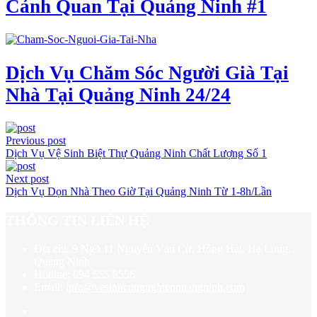
Cảnh Quan Tại Quảng Ninh #1
Dịch Vụ Chăm Sóc Người Già Tại
Nhà Tại Quảng Ninh 24/24
Previous post
Dịch Vụ Vệ Sinh Biệt Thự Quảng Ninh Chất Lượng Số 1
Next post
Dịch Vụ Dọn Nhà Theo Giờ Tại Quảng Ninh Từ 1-8h/Lần
THÔNG TIN LIÊN HỆ
Địa chỉ:
9 Ngõ 11 Nguyễn Văn Cừ, Hồng Hải, Hạ Long,
Quảng Ninh
Hotline:
094 555 8556
Email:
info@vesinhcongnghiepquangninh.com