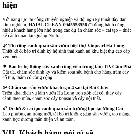
hiện
Với năng lực thi công chuyên nghiệp và đội ngũ kỹ thuật dày dặn
kinh nghiệm,
HAIAUCLEAN 0945558556
đã đồng hành cùng
nhiều khách hàng lớn nhỏ trong các dự án chăm sóc – cải tạo – thiết
kế cảnh quan tại Quảng Ninh:
🌿
Thi công cảnh quan sân vườn biệt thự Vinpearl Hạ Long
Thiết kế & bảo trì định kỳ hệ sinh thái xanh tại khu biệt thự cao cấp
ven biển.
🌳
Bảo trì hệ thống cây xanh công viên trung tâm TP. Cẩm Phả
Cắt tỉa, chăm sóc định kỳ và kiểm soát sâu bệnh cho hàng trăm cây
cổ thụ, thảm cỏ công cộng.
🌱
Chăm sóc sân vườn khách sạn 4 sao tại Bãi Cháy
Triển khai dịch vụ làm vườn Hạ Long trọn gói: cắt cỏ, thay cây
cảnh theo mùa, chăm sóc cây bonsai và cây nội thất.
🍂
Di dời & cải tạo cảnh quan sân trường học tại Móng Cái
Lập phương án trồng mới, tái bố trí không gian sân vườn, tạo mảng
xanh học đường thân thiện và an toàn.
VII. Khách hàng nói gì về