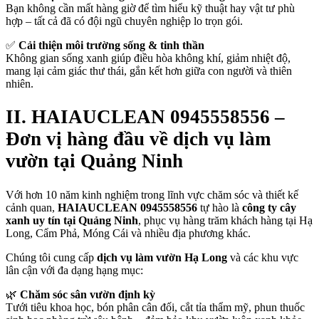
Bạn không cần mất hàng giờ để tìm hiểu kỹ thuật hay vật tư phù
hợp – tất cả đã có đội ngũ chuyên nghiệp lo trọn gói.
✅
Cải thiện môi trường sống & tinh thần
Không gian sống xanh giúp điều hòa không khí, giảm nhiệt độ,
mang lại cảm giác thư thái, gắn kết hơn giữa con người và thiên
nhiên.
II. HAIAUCLEAN 0945558556 –
Đơn vị hàng đầu về dịch vụ làm
vườn tại Quảng Ninh
Với hơn 10 năm kinh nghiệm trong lĩnh vực chăm sóc và thiết kế
cảnh quan,
HAIAUCLEAN 0945558556
tự hào là
công ty cây
xanh uy tín tại Quảng Ninh
, phục vụ hàng trăm khách hàng tại Hạ
Long, Cẩm Phả, Móng Cái và nhiều địa phương khác.
Chúng tôi cung cấp
dịch vụ làm vườn Hạ Long
và các khu vực
lân cận với đa dạng hạng mục:
🌿
Chăm sóc sân vườn định kỳ
Tưới tiêu khoa học, bón phân cân đối, cắt tỉa thẩm mỹ, phun thuốc