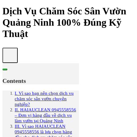
Dịch Vụ Chăm Sóc Sân Vườn
Quảng Ninh 100% Đúng Kỹ
Thuật
Contents
I. Vì sao bạn nên chọn dịch vụ
chăm sóc sân vườn chuyên
nghiệp?
II. HAIAUCLEAN 0945558556
– Đơn vị hàng đầu về dịch vụ
làm vườn tại Quảng Ninh
III. Vì sao HAIAUCLEAN
0945558556 là lựa chọn hàng