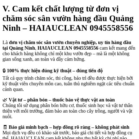
V. Cam kết chất lượng từ đơn vị
chăm sóc sân vườn hàng đầu Quảng
Ninh – HAIAUCLEAN 0945558556
Là
đơn vị chăm sóc sân vườn chuyên nghiệp, uy tín hàng đầu
tại Quảng Ninh
,
HAIAUCLEAN 0945558556
cam kết mang đến
cho khách hàng không chỉ một khu vườn đẹp – mà là một không
gian sống xanh, an toàn và đầy cảm hứng.
🔒
100% thực hiện đúng kỹ thuật – đúng tiến độ
Tất cả quy trình chăm sóc, thi công, bảo trì đều được thực hiện bởi
kỹ thuật viên chuyên môn cao, tuân thủ nghiêm ngặt các tiêu chuẩn
cảnh quan.
🌿
Vật tư – phân bón – thuốc bảo vệ thực vật an toàn
Chúng tôi sử dụng phân bón hữu cơ, thuốc sinh học và vật tư thân
thiện với môi trường, đảm bảo an toàn cho cây trồng, người và vật
nuôi.
🧾
Báo giá minh bạch – hợp đồng rõ ràng – không phát sinh
Mọi dịch vụ đều có khảo sát trước, báo giá chi tiết và hợp đồng cụ
thể. HAIAUCLEAN cam kết không phụ thu bất kỳ chi phí nào