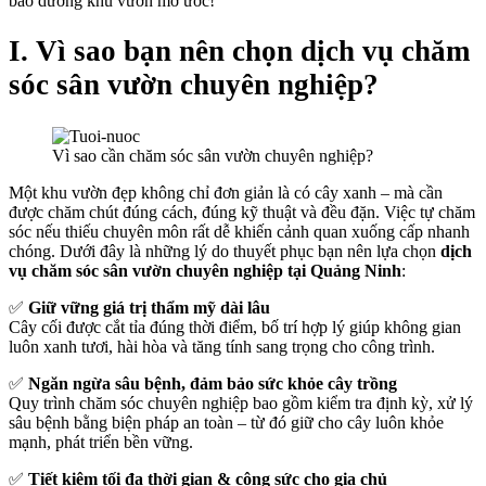
bảo dưỡng khu vườn mơ ước!
I. Vì sao bạn nên chọn dịch vụ chăm
sóc sân vườn chuyên nghiệp?
Vì sao cần chăm sóc sân vườn chuyên nghiệp?
Một khu vườn đẹp không chỉ đơn giản là có cây xanh – mà cần
được chăm chút đúng cách, đúng kỹ thuật và đều đặn. Việc tự chăm
sóc nếu thiếu chuyên môn rất dễ khiến cảnh quan xuống cấp nhanh
chóng. Dưới đây là những lý do thuyết phục bạn nên lựa chọn
dịch
vụ chăm sóc sân vườn chuyên nghiệp tại Quảng Ninh
:
✅
Giữ vững giá trị thẩm mỹ dài lâu
Cây cối được cắt tỉa đúng thời điểm, bố trí hợp lý giúp không gian
luôn xanh tươi, hài hòa và tăng tính sang trọng cho công trình.
✅
Ngăn ngừa sâu bệnh, đảm bảo sức khỏe cây trồng
Quy trình chăm sóc chuyên nghiệp bao gồm kiểm tra định kỳ, xử lý
sâu bệnh bằng biện pháp an toàn – từ đó giữ cho cây luôn khỏe
mạnh, phát triển bền vững.
✅
Tiết kiệm tối đa thời gian & công sức cho gia chủ