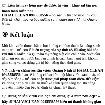
👉
Liên hệ ngay hôm nay để được tư vấn – khảo sát tận nơi
hoàn toàn miễn phí.
HAIAUCLEAN 0945558556
–
đối tác uy tín cho mọi nhu cầu
thiết kế, chăm sóc và bảo dưỡng cảnh quan sân vườn tại Quảng
Ninh!
🎯 Kết luận
Một khu vườn được chăm chút không chỉ đơn thuần là mảng xanh
trang trí – mà còn là
biểu tượng của sự tinh tế, lối sống hài hòa
với thiên nhiên
, và gu thẩm mỹ riêng biệt của chủ nhân. Việc đầu
tư chăm sóc sân vườn bài bản chính là cách bạn nâng tầm không
gian sống và tạo dựng giá trị bền vững theo thời gian.
Với
dịch vụ chăm sóc sân vườn Quảng Ninh
từ
HAIAUCLEAN
0945558556
, bạn sẽ không chỉ sở hữu một khu vườn xanh mát, tràn
đầy sức sống – mà còn nhận được
giải pháp toàn diện, tiết kiệm
và đồng hành dài lâu
: từ thiết kế cảnh quan sáng tạo, thi công
chuyên nghiệp đến bảo trì định kỳ chuẩn kỹ thuật.
👉
Đừng để sân vườn của bạn chỉ dừng lại ở mức “đủ đẹp” –
hãy để HAIAUCLEAN 0945558556 biến nó thành không gian