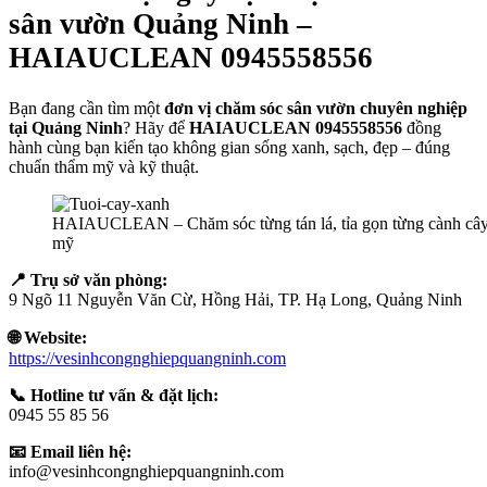
sân vườn Quảng Ninh –
HAIAUCLEAN 0945558556
Bạn đang cần tìm một
đơn vị chăm sóc sân vườn chuyên nghiệp
tại Quảng Ninh
? Hãy để
HAIAUCLEAN 0945558556
đồng
hành cùng bạn kiến tạo không gian sống xanh, sạch, đẹp – đúng
chuẩn thẩm mỹ và kỹ thuật.
HAIAUCLEAN – Chăm sóc từng tán lá, tỉa gọn từng cành cây 
mỹ
📍 Trụ sở văn phòng:
9 Ngõ 11 Nguyễn Văn Cừ, Hồng Hải, TP. Hạ Long, Quảng Ninh
🌐 Website:
https://vesinhcongnghiepquangninh.com
📞 Hotline tư vấn & đặt lịch:
0945 55 85 56
📧 Email liên hệ:
info@vesinhcongnghiepquangninh.com