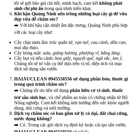
tôi sẽ gửi báo giá chi tiết, minh bạch, cam kết
không phát
sinh chi phí ẩn
trong quá trình triển khai.
Khí hậu Quảng Ninh nên trồng những loại cây gì để vừa
đẹp vừa dễ chăm sóc?
➡️ Với khí hậu cận nhiệt ẩm đặc trưng, Quảng Ninh phù hợp
với các loại cây như:
Cây chịu mưa ẩm:
trúc quân tử, vạn tuế, cau cảnh, dừa cạn,
mai địa thảo
.
Cây bóng mát:
sala, giáng hương, phượng vĩ, bằng lăng
.
Cây bụi và tiểu cảnh:
hoa giấy, nguyệt quế, ngũ sắc, lan ý
.
Chúng tôi sẽ tư vấn cụ thể dựa trên vị trí, diện tích và mục
đích sử dụng sân vườn.
HAIAUCLEAN 0945558556 sử dụng phân bón, thuốc gì
trong quá trình chăm sóc?
➡️ Chúng tôi ưu tiên sử dụng
phân hữu cơ vi sinh
,
thuốc
trừ sâu sinh học
, và chế phẩm an toàn có chứng nhận từ Bộ
Nông nghiệp. Cam kết không ảnh hưởng đến sức khỏe người
dùng, thú cưng và môi trường.
Dịch vụ chăm sóc có bao gồm xử lý cỏ dại, đất chai cứng,
nước đọng không?
➡️ Có. Trong các gói dịch vụ định kỳ hoặc cải tạo sân vườn,
HAIAUCLEAN 0945558556
sẽ xử lý: