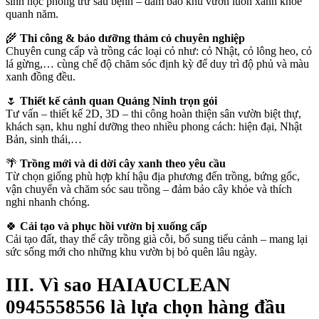
sinh học phòng trừ sâu bệnh – đảm bảo khu vườn luôn xanh khỏe
quanh năm.
🌾
Thi công & bảo dưỡng thảm cỏ chuyên nghiệp
Chuyên cung cấp và trồng các loại cỏ như: cỏ Nhật, cỏ lông heo, cỏ
lá gừng,… cùng chế độ chăm sóc định kỳ để duy trì độ phủ và màu
xanh đồng đều.
🌷
Thiết kế cảnh quan Quảng Ninh trọn gói
Tư vấn – thiết kế 2D, 3D – thi công hoàn thiện sân vườn biệt thự,
khách sạn, khu nghỉ dưỡng theo nhiều phong cách: hiện đại, Nhật
Bản, sinh thái,…
🌴
Trồng mới và di dời cây xanh theo yêu cầu
Từ chọn giống phù hợp khí hậu địa phương đến trồng, bứng gốc,
vận chuyển và chăm sóc sau trồng – đảm bảo cây khỏe và thích
nghi nhanh chóng.
🍀
Cải tạo và phục hồi vườn bị xuống cấp
Cải tạo đất, thay thế cây trồng già cỗi, bổ sung tiểu cảnh – mang lại
sức sống mới cho những khu vườn bị bỏ quên lâu ngày.
III. Vì sao HAIAUCLEAN
0945558556 là lựa chọn hàng đầu