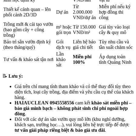
Từ
Miễn phí nếu ký
Thiết kế cảnh quan – lên
Dự án
2.000.000
hợp đồng thi
phối cảnh 2D/3D
VNĐ/dự án
công
Trồng mới & cải tạo vườn
m² hoặc
Từ 150.000
Giá tùy vào loại
(bao gồm cây + công
gói trọn
VNĐ/m²
cây & quy mô
trồng)
Bảo trì sân vườn định kỳ
Gói
Liên hệ báo
Tùy nhu cầu và
(theo tháng/quý)
dịch vụ
giá chi tiết
tần suất chăm sóc
Lần
Miễn phí
Áp dụng toàn
Tư vấn & khảo sát tận nơi
khảo
100%
tỉnh Quảng Ninh
sát
📝
Lưu ý:
Giá trên chỉ mang tính tham khảo và có thể thay đổi tùy theo
diện tích, loại cây trồng, địa điểm và yêu cầu cụ thể của khách
hàng.
HAIAUCLEAN 0945558556
cam kết
khảo sát miễn phí –
báo giá minh bạch – không phát sinh chi phí ngoài hợp
đồng
.
Đối với các dự án sân vườn quy mô lớn (khu nghỉ dưỡng,
khách sạn, trường học…), vui lòng liên hệ trực tiếp để được
tư vấn giải pháp riêng biệt & báo giá ưu đãi
.