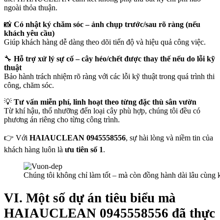
ngoài thỏa thuận.
📸
Có nhật ký chăm sóc – ảnh chụp trước/sau rõ ràng (nếu
khách yêu cầu)
Giúp khách hàng dễ dàng theo dõi tiến độ và hiệu quả công việc.
🔧
Hỗ trợ xử lý sự cố – cây héo/chết được thay thế nếu do lỗi kỹ
thuật
Bảo hành trách nhiệm rõ ràng với các lỗi kỹ thuật trong quá trình thi
công, chăm sóc.
💡
Tư vấn miễn phí, linh hoạt theo từng đặc thù sân vườn
Từ khí hậu, thổ nhưỡng đến loại cây phù hợp, chúng tôi đều có
phương án riêng cho từng công trình.
👉 Với
HAIAUCLEAN 0945558556
, sự hài lòng và niềm tin của
khách hàng luôn là
ưu tiên số 1
.
Chúng tôi không chỉ làm tốt – mà còn đồng hành dài lâu cùng
VI. Một số dự án tiêu biểu mà
HAIAUCLEAN 0945558556 đã thực