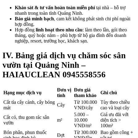
Khảo sát & tư vấn hoàn toàn miễn phí
tại nhà – hỗ trợ
nhanh trong toàn tỉnh Quảng Ninh.
Báo giá minh bạch
, cam kết không phát sinh chi phí ngoài
hợp đồng.
Hợp đồng
linh hoạt theo nhu cầu
: làm theo lần, gói theo
tháng, quý hoặc năm – phù hợp từ hộ gia đình đến doanh
nghiệp, resort, trường học, khách sạn.
IV. Bảng giá dịch vụ chăm sóc sân
vườn tại Quảng Ninh –
HAIAUCLEAN 0945558556
Đơn vị
Đơn giá
Hạng mục dịch vụ
Ghi chú
tính
tham khảo
Cắt tỉa cây cảnh, cây bóng
Từ 100.000
Tùy theo chiều
Cây
mát
VNĐ/cây
cao và loại cây
5.000 –
Giá ưu đãi với
Cắt cỏ, thu gom rác sân
m²
10.000
diện tích >
vườn
VNĐ/m²
100m²
Bón phân, phun thuốc
Từ 300.000
Bao gồm công +
Đợt
sinh học định kỳ
VNĐ/lần
vật tư