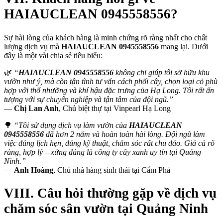
HAIAUCLEAN 0945558556?
Sự hài lòng của khách hàng là minh chứng rõ ràng nhất cho chất
lượng dịch vụ mà
HAIAUCLEAN 0945558556
mang lại. Dưới
đây là một vài chia sẻ tiêu biểu:
🌿
“
HAIAUCLEAN 0945558556
không chỉ giúp tôi sở hữu khu
vườn như ý, mà còn tận tình tư vấn cách phối cây, chọn loại cỏ phù
hợp với thổ nhưỡng và khí hậu đặc trưng của Hạ Long. Tôi rất ấn
tượng với sự chuyên nghiệp và tận tâm của đội ngũ.”
—
Chị Lan Anh
, Chủ biệt thự tại Vinpearl Hạ Long
🌳
“Tôi sử dụng dịch vụ làm vườn của
HAIAUCLEAN
0945558556
đã hơn 2 năm và hoàn toàn hài lòng. Đội ngũ làm
việc đúng lịch hẹn, đúng kỹ thuật, chăm sóc rất chu đáo. Giá cả rõ
ràng, hợp lý – xứng đáng là công ty cây xanh uy tín tại Quảng
Ninh.”
—
Anh Hoàng
, Chủ nhà hàng sinh thái tại Cẩm Phả
VIII. Câu hỏi thường gặp về dịch vụ
chăm sóc sân vườn tại Quảng Ninh