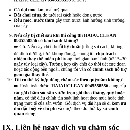
Cỏ dại mọc lan
, mất mỹ quan
Đất chai cứng
do tưới sai cách hoặc đọng nước
Rêu mốc, nước thừa
gây trơn trượt, ảnh hưởng sinh trưởng
của cây
Nếu cây bị chết sau khi thi công thì HAIAUCLEAN
0945558556 có bảo hành không?
➡️ Có. Nếu cây chết do
lỗi kỹ thuật
(trồng sai cách, không
đủ dinh dưỡng, tưới không đúng), chúng tôi
chịu trách
nhiệm thay thế miễn phí
trong thời gian bảo hành (từ 15–30
ngày tùy loại cây). Trường hợp cây chết do thời tiết cực đoan
hoặc tác động bên ngoài, chúng tôi vẫn có
chính sách hỗ trợ
giảm giá thay thế
.
Tôi có thể ký hợp đồng chăm sóc theo quý/năm không?
➡️ Hoàn toàn được.
HAIAUCLEAN 0945558556
cung cấp
các
gói chăm sóc sân vườn trọn gói theo tháng, quý hoặc
năm
, có thể điều chỉnh tần suất linh hoạt theo mùa hoặc tình
trạng thực tế của sân vườn. Gói dịch vụ dài hạn sẽ đi kèm
ưu
đãi đặc biệt về chi phí
và được theo dõi bởi
kỹ sư cảnh
quan riêng
.
IX. Liên hệ ngay dịch vụ chăm sóc