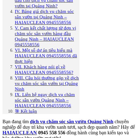
đầu cho dịch vụ chăm sóc sân
vườn tại Quảng Ninh?
IV. Bảng giá dịch vụ chăm sóc
sân vườn tại Quảng Ninh –
HAIAUCLEAN 0945558556
V. Cam kết chất lượng từ đơn vị
chăm sóc sân vườn hàng đầu
Quảng Ninh – HAIAUCLEAN
0945558556
VI. Một số dự án tiêu biểu mà
HAIAUCLEAN 0945558556 đã
thực hiện
VII. Khách hàng nói gì về
HAIAUCLEAN 0945558556?
VIII. Câu hỏi thường gặp về dịch
vụ chăm sóc sân vườn tại Quảng
Ninh
IX. Liên hệ ngay dịch vụ chăm
sóc sân vườn Quảng Ninh –
HAIAUCLEAN 0945558556
🎯 Kết luận
Bạn đang tìm
dịch vụ chăm sóc sân vườn Quảng Ninh
chuyên
nghiệp để duy trì khu vườn xanh tươi, sạch đẹp quanh năm? Hãy để
HAIAUCLEAN
0945 558 556
đồng hành cùng bạn kiến tạo và