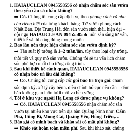
HAIAUCLEAN 0945558556 có nhận chăm sóc sân vườn
theo yêu cầu cá nhân không?
➡️
Có.
Chúng tôi cung cấp dịch vụ theo
phong cách và nhu
cầu riêng biệt
của từng khách hàng. Từ vườn phong cách
Nhật Bản, Địa Trung Hải đến sân vườn sinh thái, hiện đại –
đội ngũ
HAIAUCLEAN 0945558556
luôn sẵn sàng tư vấn,
thiết kế và thi công đúng mong muốn.
Bao lâu nên thực hiện chăm sóc sân vườn định kỳ?
➡️ Tần suất lý tưởng là
1–2 tuần/lần
, tùy theo loại cây trồng,
thời tiết và quy mô sân vườn. Chúng tôi sẽ tư vấn lịch chăm
sóc phù hợp nhất cho từng công trình.
Sau khi thiết kế cảnh quan, HAIAUCLEAN 0945558556
có nhận bảo trì lâu dài không?
➡️
Có.
Chúng tôi cung cấp các
gói bảo trì trọn gói
: chăm
sóc định kỳ, xử lý cây bệnh, điều chỉnh bố cục nếu cần – đảm
bảo không gian luôn tươi mới và bền vững.
Tôi ở khu vực ngoài Hạ Long có được phục vụ không?
➡️
Có.
HAIAUCLEAN 0945558556
nhận chăm sóc sân
vườn tại nhiều khu vực trên địa bàn Quảng Ninh như:
Cẩm
Phả, Uông Bí, Móng Cái, Quảng Yên, Đông Triều,…
Báo giá có minh bạch và khảo sát có mất phí không?
➡️
Khảo sát hoàn toàn miễn phí.
Sau khi khảo sát, chúng