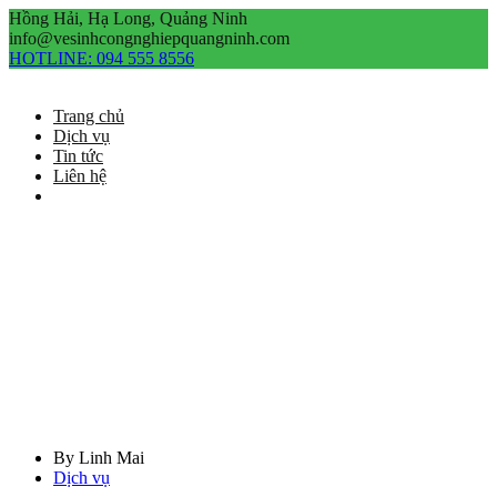
Hồng Hải, Hạ Long, Quảng Ninh
info@vesinhcongnghiepquangninh.com
HOTLINE:
094 555 8556
Trang chủ
Dịch vụ
Tin tức
Liên hệ
Dịch vụ
Home
/
Dịch vụ
/
Dịch Vụ Chăm...
Dịch Vụ Chăm Sóc Sân Vườn Quảng Ninh 100% Đúng Kỹ
Thuật
By
Linh Mai
Dịch vụ