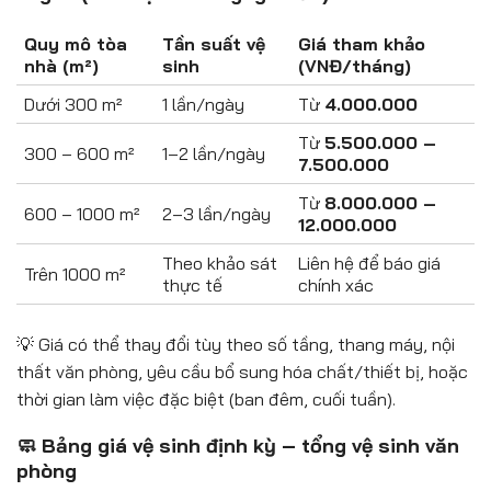
Quy mô tòa
Tần suất vệ
Giá tham khảo
nhà (m²)
sinh
(VNĐ/tháng)
Dưới 300 m²
1 lần/ngày
Từ
4.000.000
Từ
5.500.000 –
300 – 600 m²
1–2 lần/ngày
7.500.000
Từ
8.000.000 –
600 – 1000 m²
2–3 lần/ngày
12.000.000
Theo khảo sát
Liên hệ để báo giá
Trên 1000 m²
thực tế
chính xác
💡 Giá có thể thay đổi tùy theo số tầng, thang máy, nội
thất văn phòng, yêu cầu bổ sung hóa chất/thiết bị, hoặc
thời gian làm việc đặc biệt (ban đêm, cuối tuần).
🧼 Bảng giá vệ sinh định kỳ – tổng vệ sinh văn
phòng