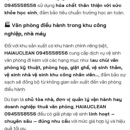
0945558556
sử dụng
hóa chất thân thiện với sức
khỏe học sinh
, đảm bảo tiêu chuẩn trường học an toàn.
🏭 Văn phòng điều hành trong khu công
nghiệp, nhà máy
Đối với khu sản xuất có khu hành chính riêng biệt,
HAIAUCLEAN 0945558556
cung cấp dịch vụ vệ sinh
văn phòng đi kèm với các hạng mục như:
lau chùi văn
phòng kỹ thuật, phòng họp, giặt ghế, vệ sinh thảm,
vệ sinh nhà vệ sinh khu công nhân viên…
, đảm bảo sự
sạch sẽ đồng bộ từ không gian sản xuất đến văn phòng
điều hành.
Dù bạn là
chủ tòa nhà, đơn vị quản lý vận hành hay
doanh nghiệp thuê văn phòng
,
HAIAUCLEAN
0945558556
đều có giải pháp vệ sinh
linh hoạt –
chuyên sâu – đúng nhu cầu
với mức giá hợp lý và hiệu
quả tối ưu.