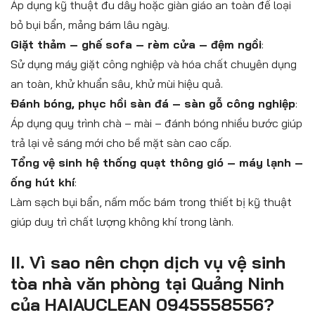
Áp dụng kỹ thuật đu dây hoặc giàn giáo an toàn để loại
bỏ bụi bẩn, mảng bám lâu ngày.
Giặt thảm – ghế sofa – rèm cửa – đệm ngồi
:
Sử dụng máy giặt công nghiệp và hóa chất chuyên dụng
an toàn, khử khuẩn sâu, khử mùi hiệu quả.
Đánh bóng, phục hồi sàn đá – sàn gỗ công nghiệp
:
Áp dụng quy trình chà – mài – đánh bóng nhiều bước giúp
trả lại vẻ sáng mới cho bề mặt sàn cao cấp.
Tổng vệ sinh hệ thống quạt thông gió – máy lạnh –
ống hút khí
:
Làm sạch bụi bẩn, nấm mốc bám trong thiết bị kỹ thuật
giúp duy trì chất lượng không khí trong lành.
II. Vì sao nên chọn dịch vụ vệ sinh
tòa nhà văn phòng tại Quảng Ninh
của HAIAUCLEAN 0945558556?