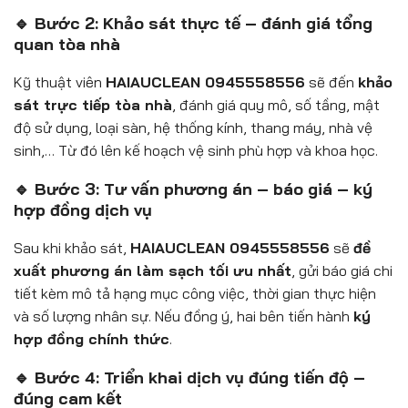
🔹 Bước 2: Khảo sát thực tế – đánh giá tổng
quan tòa nhà
Kỹ thuật viên
HAIAUCLEAN 0945558556
sẽ đến
khảo
sát trực tiếp tòa nhà
, đánh giá quy mô, số tầng, mật
độ sử dụng, loại sàn, hệ thống kính, thang máy, nhà vệ
sinh,… Từ đó lên kế hoạch vệ sinh phù hợp và khoa học.
🔹 Bước 3: Tư vấn phương án – báo giá – ký
hợp đồng dịch vụ
Sau khi khảo sát,
HAIAUCLEAN 0945558556
sẽ
đề
xuất phương án làm sạch tối ưu nhất
, gửi báo giá chi
tiết kèm mô tả hạng mục công việc, thời gian thực hiện
và số lượng nhân sự. Nếu đồng ý, hai bên tiến hành
ký
hợp đồng chính thức
.
🔹 Bước 4: Triển khai dịch vụ đúng tiến độ –
đúng cam kết