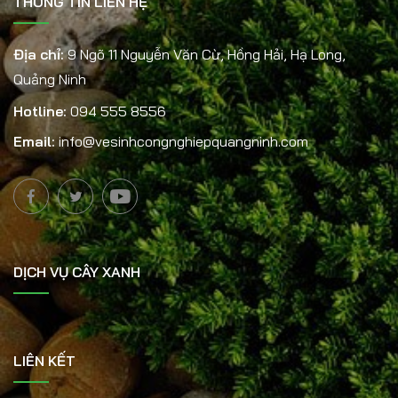
THÔNG TIN LIÊN HỆ
Địa chỉ:
9 Ngõ 11 Nguyễn Văn Cừ, Hồng Hải, Hạ Long,
Quảng Ninh
Hotline:
094 555 8556
Email:
info@vesinhcongnghiepquangninh.com
DỊCH VỤ CÂY XANH
LIÊN KẾT