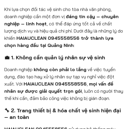
Khi lựa chọn đối tác vệ sinh cho tòa nhà văn phòng,
doanh nghiệp cần một đơn vị
đáng tin cậy – chuyên
nghiệp – linh hoạt
, có thể đáp ứng tốt cả về chất
lượng dịch vụ và hiệu quả chi phí. Dưới đây là những lý do
khiến
HAIAUCLEAN 0945558556 trở thành lựa
chọn hàng đầu tại Quảng Ninh
:
💼 1. Không cần quản lý nhân sự vệ sinh
Doanh nghiệp
không còn phải lo lắng
về việc tuyển
dụng, đào tạo hay xử lý nhân sự tạp vụ nghỉ việc đột
xuất. Với
HAIAUCLEAN 0945558556
,
mọi vấn đề
nhân sự được giải quyết trọn gói
, luôn có người thay
thế khi cần, đảm bảo công việc không bị gián đoạn.
🔧 2. Trang thiết bị & hóa chất vệ sinh hiện đại
– an toàn