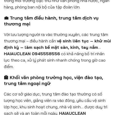
trong môi trường đặc thù như văn phòng nhà nước, ngân
hàng, phòng ban nội bộ của tập đoàn lớn.
💼 Trung tâm điều hành, trung tâm dịch vụ
thương mại
Với lưu lượng người ra vào thường xuyên, các trung tâm
thương mại – điều hành cần
vệ sinh liên tục – khử mùi
định kỳ – làm sạch bề mặt sàn, kính, tay nắm
…
HAIAUCLEAN 0945558556
có khả năng bố trí nhân
lực theo ca, xử lý phát sinh nhanh chóng trong giờ cao
điểm.
🏫 Khối văn phòng trường học, viện đào tạo,
trung tâm ngoại ngữ
Các cơ sở giáo dục, trung tâm đào tạo thường có số
lượng học viên, giảng viên ra vào đông, yêu cầu vệ sinh
lớp học, khu sinh hoạt chung, nhà vệ sinh… được duy trì
sạch sẽ và an toàn mỗi ngày.
HAIAUCLEAN