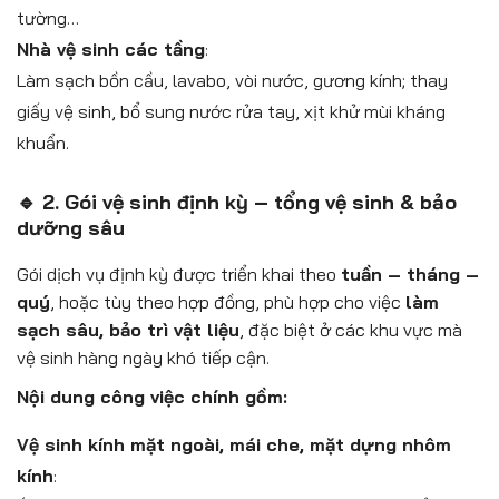
tường…
Nhà vệ sinh các tầng
:
Làm sạch bồn cầu, lavabo, vòi nước, gương kính; thay
giấy vệ sinh, bổ sung nước rửa tay, xịt khử mùi kháng
khuẩn.
🔹 2. Gói vệ sinh định kỳ – tổng vệ sinh & bảo
dưỡng sâu
Gói dịch vụ định kỳ được triển khai theo
tuần – tháng –
quý
, hoặc tùy theo hợp đồng, phù hợp cho việc
làm
sạch sâu, bảo trì vật liệu
, đặc biệt ở các khu vực mà
vệ sinh hàng ngày khó tiếp cận.
Nội dung công việc chính gồm:
Vệ sinh kính mặt ngoài, mái che, mặt dựng nhôm
kính
: