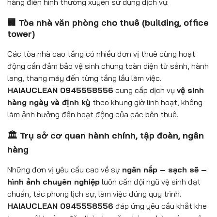
hàng điển hình thường xuyên sử dụng dịch vụ:
🏢 Tòa nhà văn phòng cho thuê (building, office
tower)
Các tòa nhà cao tầng có nhiều đơn vị thuê cùng hoạt
động cần đảm bảo vệ sinh chung toàn diện từ sảnh, hành
lang, thang máy đến từng tầng lầu làm việc.
HAIAUCLEAN 0945558556
cung cấp dịch vụ
vệ sinh
hàng ngày và định kỳ
theo khung giờ linh hoạt, không
làm ảnh hưởng đến hoạt động của các bên thuê.
🏛️ Trụ sở cơ quan hành chính, tập đoàn, ngân
hàng
Những đơn vị yêu cầu cao về sự
ngăn nắp – sạch sẽ –
hình ảnh chuyên nghiệp
luôn cần đội ngũ vệ sinh đạt
chuẩn, tác phong lịch sự, làm việc đúng quy trình.
HAIAUCLEAN 0945558556
đáp ứng yêu cầu khắt khe