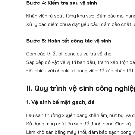
Bước 4: Kiểm tra sau vệ sinh
Nhân viên rà soát từng khu vực, đảm bảo mọi hạn
Xử lý các điểm chưa đạt yêu cầu, đảm bảo chất lư
Bước 5: Hoàn tất công tác vệ sinh
Gom các thiết bị, dụng cụ và trả về kho.
Sắp xếp đồ vật về vị trí ban đầu, tránh xáo trộn c
Đối chiếu với checklist công việc để xác nhận tất
II. Quy trình vệ sinh công ngh
1. Vệ sinh bề mặt gạch, đá
Lau sàn thường xuyên bằng khăn ẩm, hút bụi và d
Sử dụng máy chà liên sàn để đánh bóng định kỳ.
Làm khô sàn bằng máy thổi, đảm bảo sạch bóng và