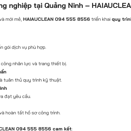
 công nghiệp tại Quảng Ninh – HAIAUCLE
 và mới mẻ,
HAIAUCLEAN 094 555 8556
triển khai
quy trì
n gói dịch vụ phù hợp.
c
công nhân lực và trang thiết bị.
uẩn
 tuân thủ quy trình kỹ thuật.
inh
ưa đạt yêu cầu.
và hoàn tất hồ sơ công trình.
CLEAN 094 555 8556 cam kết
: