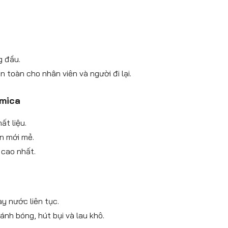
g đầu.
 toàn cho nhân viên và người đi lại.
 mica
ất liệu.
ôn mới mẻ.
 cao nhất.
y nước liên tục.
nh bóng, hút bụi và lau khô.