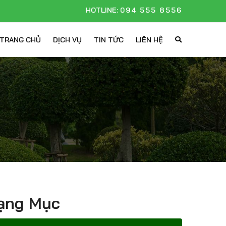
HOTLINE:
094 555 8556
TRANG CHỦ
DỊCH VỤ
TIN TỨC
LIÊN HỆ
Hạng Mục