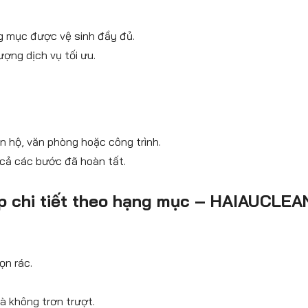
g mục được vệ sinh đầy đủ.
ợng dịch vụ tối ưu.
ăn hộ, văn phòng hoặc công trình.
 cả các bước đã hoàn tất.
iệp chi tiết theo hạng mục – HAIAUCLEA
ọn rác.
 không trơn trượt.