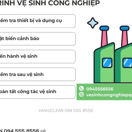
HAIAUCLEAN 094 555 8556
N 094 555 8556
sẽ: