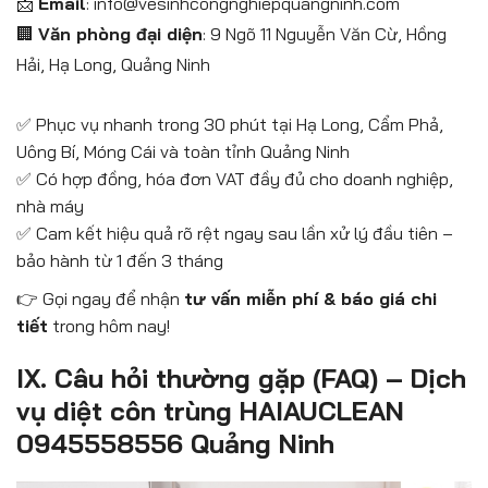
📩
Email
: info@vesinhcongnghiepquangninh.com
🏢
Văn phòng đại diện
: 9 Ngõ 11 Nguyễn Văn Cừ, Hồng
Hải, Hạ Long, Quảng Ninh
✅ Phục vụ nhanh trong 30 phút tại Hạ Long, Cẩm Phả,
Uông Bí, Móng Cái và toàn tỉnh Quảng Ninh
✅ Có hợp đồng, hóa đơn VAT đầy đủ cho doanh nghiệp,
nhà máy
✅ Cam kết hiệu quả rõ rệt ngay sau lần xử lý đầu tiên –
bảo hành từ 1 đến 3 tháng
👉 Gọi ngay để nhận
tư vấn miễn phí & báo giá chi
tiết
trong hôm nay!
IX. Câu hỏi thường gặp (FAQ) – Dịch
vụ diệt côn trùng HAIAUCLEAN
0945558556 Quảng Ninh