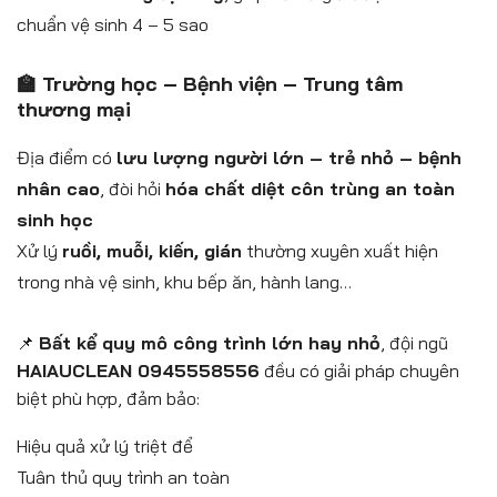
chuẩn vệ sinh 4 – 5 sao
🏫 Trường học – Bệnh viện – Trung tâm
thương mại
Địa điểm có
lưu lượng người lớn – trẻ nhỏ – bệnh
nhân cao
, đòi hỏi
hóa chất diệt côn trùng an toàn
sinh học
Xử lý
ruồi, muỗi, kiến, gián
thường xuyên xuất hiện
trong nhà vệ sinh, khu bếp ăn, hành lang…
📌
Bất kể quy mô công trình lớn hay nhỏ
, đội ngũ
HAIAUCLEAN 0945558556
đều có giải pháp chuyên
biệt phù hợp, đảm bảo:
Hiệu quả xử lý triệt để
Tuân thủ quy trình an toàn