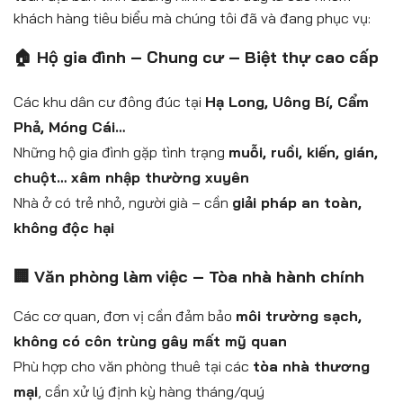
khách hàng tiêu biểu mà chúng tôi đã và đang phục vụ:
🏠 Hộ gia đình – Chung cư – Biệt thự cao cấp
Các khu dân cư đông đúc tại
Hạ Long, Uông Bí, Cẩm
Phả, Móng Cái…
Những hộ gia đình gặp tình trạng
muỗi, ruồi, kiến, gián,
chuột… xâm nhập thường xuyên
Nhà ở có trẻ nhỏ, người già – cần
giải pháp an toàn,
không độc hại
🏢 Văn phòng làm việc – Tòa nhà hành chính
Các cơ quan, đơn vị cần đảm bảo
môi trường sạch,
không có côn trùng gây mất mỹ quan
Phù hợp cho văn phòng thuê tại các
tòa nhà thương
mại
, cần xử lý định kỳ hàng tháng/quý