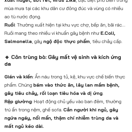
mùa mưa tại các khu dân cư đông đúc và vùng có nhiều
ao tù nước đọng.
Ruồi
: Thường xuất hiện tại khu vực chợ, bếp ăn, bãi rác…
Ruồi mang theo nhiều vi khuẩn gây bệnh như
E.Coli,
Salmonella
, gây
ngộ độc thực phẩm
, tiêu chảy cấp.
🔹 Côn trùng bò: Gây mất vệ sinh và kích ứng
da
Gián và kiến
: Ẩn náu trong tủ, kệ, khu vực chế biến thực
phẩm. Chúng
bám vào thức ăn, lây lan mầm bệnh,
gây tiêu chảy, rối loạn tiêu hóa và dị ứng
.
Rệp giường
: Hoạt động chủ yếu vào ban đêm, thường
trú ẩn trong nệm, ghế sofa.
Cắn người khi ngủ, gây
ngứa ngáy, nổi mẩn, thậm chí nhiễm trùng da và
mất ngủ kéo dài.