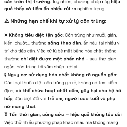
sẵn trên thị trường
. Tuy nhiên, phương pháp này
hiệu
quả thấp và tiềm ẩn nhiều rủi ro
nghiêm trọng.
⚠️ Những hạn chế khi tự xử lý côn trùng:
❌
Không tiêu diệt tận gốc
: Côn trùng như muỗi, gián,
kiến, chuột… thường
sống theo đàn
, ẩn náu tại nhiều vị
trí khó tiếp cận. Việc xử lý bề mặt bằng hóa chất thông
thường
chỉ diệt được một phần nhỏ
– sau thời gian
ngắn, côn trùng tái xâm nhập trở lại.
🧪
Nguy cơ sử dụng hóa chất không rõ nguồn gốc
:
Các loại thuốc diệt côn trùng giá rẻ, không có tem kiểm
định,
có thể chứa hoạt chất cấm, gây hại cho hệ hô
hấp
, đặc biệt đối với
trẻ em, người cao tuổi và phụ
nữ mang thai
.
⏳
Tốn thời gian, công sức – hiệu quả không lâu dài
:
Việc thử nhiều phương pháp khác nhau mà không mang