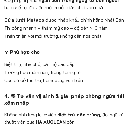
Đây là giải pháp
ngăn côn trùng ngay từ bên ngoài
,
hạn chế tối đa việc ruồi, muỗi, gián chui vào nhà.
Cửa lưới Metaco
được nhập khẩu chính hãng Nhật Bản
Thi công nhanh – thẩm mỹ cao – độ bền > 10 năm
Thân thiện với môi trường, không cần hóa chất
💡
Phù hợp cho
:
Biệt thự, nhà phố, căn hộ cao cấp
Trường học mầm non, trung tâm y tế
Các cơ sở lưu trú, homestay ven biển
4. 🧼 Tư vấn vệ sinh & giải pháp phòng ngừa tái
xâm nhập
Không chỉ dừng lại ở việc
diệt trừ côn trùng
, đội ngũ kỹ
thuật viên của
HAIAUCLEAN
còn: