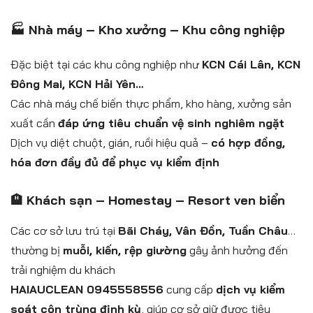
🏭 Nhà máy – Kho xưởng – Khu công nghiệp
Đặc biệt tại các khu công nghiệp như
KCN Cái Lân, KCN
Đông Mai, KCN Hải Yên…
Các nhà máy chế biến thực phẩm, kho hàng, xưởng sản
xuất cần
đáp ứng tiêu chuẩn vệ sinh nghiêm ngặt
Dịch vụ diệt chuột, gián, ruồi hiệu quả –
có hợp đồng,
hóa đơn đầy đủ để phục vụ kiểm định
🏨 Khách sạn – Homestay – Resort ven biển
Các cơ sở lưu trú tại
Bãi Cháy, Vân Đồn, Tuần Châu
…
thường bị
muỗi, kiến, rệp giường
gây ảnh hưởng đến
trải nghiệm du khách
HAIAUCLEAN 0945558556
cung cấp
dịch vụ kiểm
soát côn trùng định kỳ
, giúp cơ sở giữ được tiêu