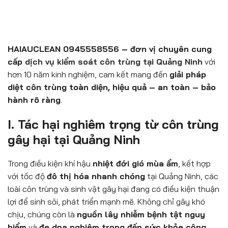
HAIAUCLEAN 0945558556 – đơn vị chuyên cung
cấp
dịch vụ kiểm soát côn trùng tại Quảng Ninh
với
hơn 10 năm kinh nghiệm, cam kết mang đến
giải pháp
diệt côn trùng toàn diện, hiệu quả – an toàn – bảo
hành rõ ràng
.
I. Tác hại nghiêm trọng từ côn trùng
gây hại tại Quảng Ninh
Trong điều kiện khí hậu
nhiệt đới gió mùa ẩm
, kết hợp
với tốc độ
đô thị hóa nhanh chóng
tại Quảng Ninh, các
loài côn trùng và sinh vật gây hại đang có điều kiện thuận
lợi để sinh sôi, phát triển mạnh mẽ. Không chỉ gây khó
chịu, chúng còn là
nguồn lây nhiễm bệnh tật nguy
hiểm
và
đe dọa nghiêm trọng đến sức khỏe cộng