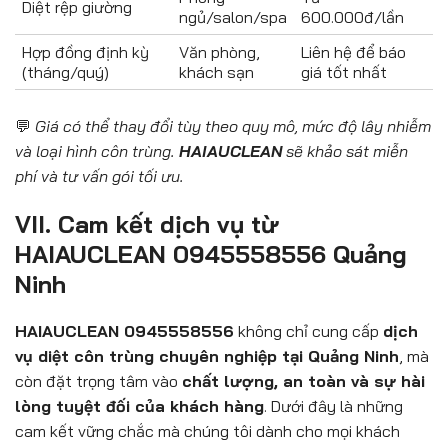
Diệt rệp giường
ngủ/salon/spa
600.000đ/lần
Hợp đồng định kỳ
Văn phòng,
Liên hệ để báo
(tháng/quý)
khách sạn
giá tốt nhất
💬
Giá có thể thay đổi tùy theo quy mô, mức độ lây nhiễm
và loại hình côn trùng.
HAIAUCLEAN
sẽ khảo sát miễn
phí và tư vấn gói tối ưu.
VII. Cam kết dịch vụ từ
HAIAUCLEAN 0945558556 Quảng
Ninh
HAIAUCLEAN 0945558556
không chỉ cung cấp
dịch
vụ diệt côn trùng chuyên nghiệp tại Quảng Ninh
, mà
còn đặt trọng tâm vào
chất lượng, an toàn và sự hài
lòng tuyệt đối của khách hàng
. Dưới đây là những
cam kết vững chắc mà chúng tôi dành cho mọi khách