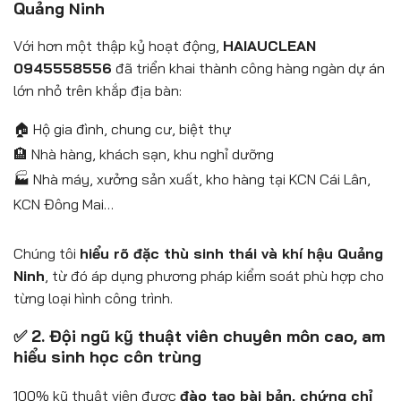
Quảng Ninh
Với hơn một thập kỷ hoạt động,
HAIAUCLEAN
0945558556
đã triển khai thành công hàng ngàn dự án
lớn nhỏ trên khắp địa bàn:
🏠 Hộ gia đình, chung cư, biệt thự
🏨 Nhà hàng, khách sạn, khu nghỉ dưỡng
🏭 Nhà máy, xưởng sản xuất, kho hàng tại KCN Cái Lân,
KCN Đông Mai…
Chúng tôi
hiểu rõ đặc thù sinh thái và khí hậu Quảng
Ninh
, từ đó áp dụng phương pháp kiểm soát phù hợp cho
từng loại hình công trình.
✅ 2. Đội ngũ kỹ thuật viên chuyên môn cao, am
hiểu sinh học côn trùng
100% kỹ thuật viên được
đào tạo bài bản, chứng chỉ