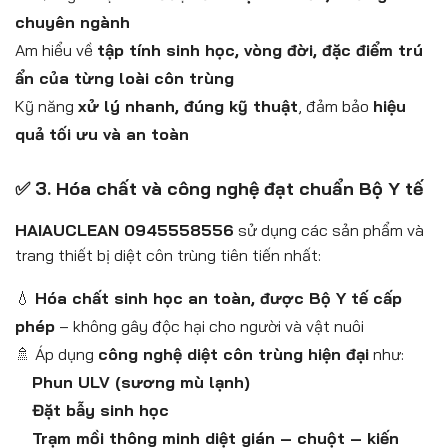
chuyên ngành
Am hiểu về
tập tính sinh học, vòng đời, đặc điểm trú
ẩn của từng loài côn trùng
Kỹ năng
xử lý nhanh, đúng kỹ thuật
, đảm bảo
hiệu
quả tối ưu và an toàn
✅ 3. Hóa chất và công nghệ đạt chuẩn Bộ Y tế
HAIAUCLEAN 0945558556
sử dụng các sản phẩm và
trang thiết bị diệt côn trùng tiên tiến nhất:
💧
Hóa chất sinh học an toàn, được Bộ Y tế cấp
phép
– không gây độc hại cho người và vật nuôi
🚿 Áp dụng
công nghệ diệt côn trùng hiện đại
như:
Phun ULV (sương mù lạnh)
Đặt bẫy sinh học
Trạm mồi thông minh diệt gián – chuột – kiến