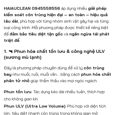
HAIAUCLEAN 0945558556
áp dụng nhiều
giải pháp
kiểm soát côn trùng hiện đại – an toàn – hiệu quả
lâu dài
, phù hợp với từng nhóm sinh vật gây hại và từng
loại công trình. Mỗi phương pháp được thiết kế riêng biệt
để
đảm bảo tiêu diệt tận gốc
và
ngăn ngừa tái phát
triệt để
.
1. 🔫 Phun hóa chất tồn lưu & công nghệ ULV
(sương mù lạnh)
Đây là phương pháp chuyên dùng để xử lý
côn trùng
bay
như muỗi, ruồi, muỗi vằn… bằng cách
phun hóa chất
phân tử nhỏ
giúp thẩm thấu vào mọi ngóc ngách.
Phun tồn lưu
: Tác dụng kéo dài nhiều tuần, thích hợp
cho không gian kín
Phun ULV (Ultra Low Volume)
: Phù hợp với diện tích
lớn, tiêu diệt nhanh côn trùng trong không gian mở