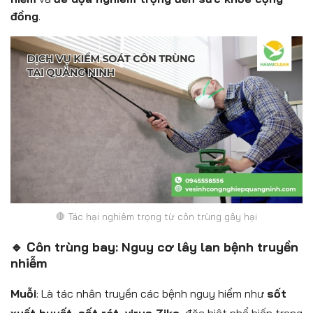
đồng
.
🛑 Tác hại nghiêm trọng từ côn trùng gây hại
🔹 Côn trùng bay: Nguy cơ lây lan bệnh truyền
nhiễm
Muỗi
: Là tác nhân truyền các bệnh nguy hiểm như
sốt
xuất huyết, sốt rét, virus Zika
, đặc biệt phổ biến trong