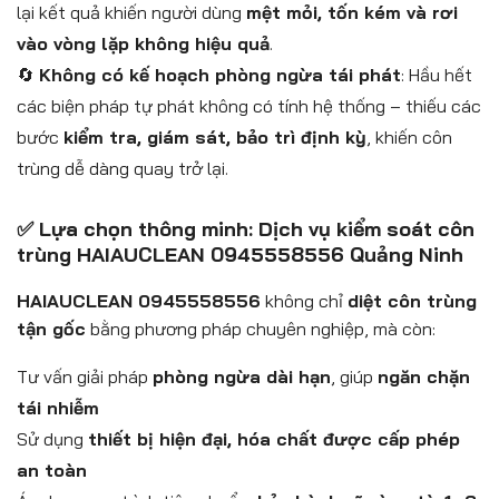
lại kết quả khiến người dùng
mệt mỏi, tốn kém và rơi
vào vòng lặp không hiệu quả
.
🔄
Không có kế hoạch phòng ngừa tái phát
: Hầu hết
các biện pháp tự phát không có tính hệ thống – thiếu các
bước
kiểm tra, giám sát, bảo trì định kỳ
, khiến côn
trùng dễ dàng quay trở lại.
✅ Lựa chọn thông minh: Dịch vụ kiểm soát côn
trùng HAIAUCLEAN 0945558556 Quảng Ninh
HAIAUCLEAN 0945558556
không chỉ
diệt côn trùng
tận gốc
bằng phương pháp chuyên nghiệp, mà còn:
Tư vấn giải pháp
phòng ngừa dài hạn
, giúp
ngăn chặn
tái nhiễm
Sử dụng
thiết bị hiện đại, hóa chất được cấp phép
an toàn