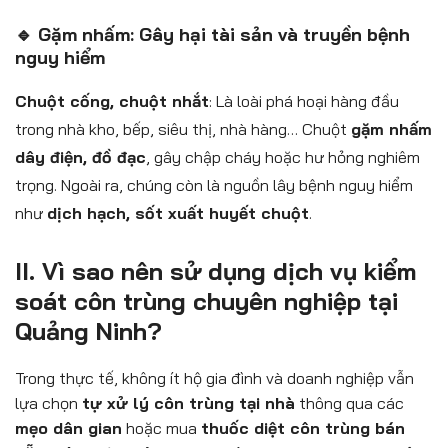
🔹 Gặm nhấm: Gây hại tài sản và truyền bệnh
nguy hiểm
Chuột cống, chuột nhắt
: Là loài phá hoại hàng đầu
trong nhà kho, bếp, siêu thị, nhà hàng… Chuột
gặm nhấm
dây điện, đồ đạc
, gây chập cháy hoặc hư hỏng nghiêm
trọng. Ngoài ra, chúng còn là nguồn lây bệnh nguy hiểm
như
dịch hạch, sốt xuất huyết chuột
.
II. Vì sao nên sử dụng dịch vụ kiểm
soát côn trùng chuyên nghiệp tại
Quảng Ninh?
Trong thực tế, không ít hộ gia đình và doanh nghiệp vẫn
lựa chọn
tự xử lý côn trùng tại nhà
thông qua các
mẹo dân gian
hoặc mua
thuốc diệt côn trùng bán