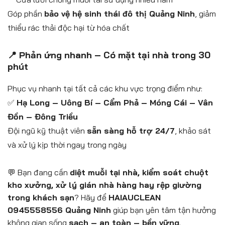
Góp phần
bảo vệ hệ sinh thái đô thị Quảng Ninh
, giảm
thiểu rác thải độc hại từ hóa chất
📍 Phản ứng nhanh – Có mặt tại nhà trong 30
phút
Phục vụ nhanh tại tất cả các khu vực trọng điểm như:
✅
Hạ Long – Uông Bí – Cẩm Phả – Móng Cái – Vân
Đồn – Đông Triều
Đội ngũ kỹ thuật viên
sẵn sàng hỗ trợ 24/7
, khảo sát
và xử lý kịp thời ngay trong ngày
💬 Bạn đang cần
diệt muỗi tại nhà, kiểm soát chuột
kho xưởng, xử lý gián nhà hàng hay rệp giường
trong khách sạn
? Hãy để
HAIAUCLEAN
0945558556 Quảng Ninh
giúp bạn yên tâm tận hưởng
không gian sống
sạch – an toàn – bền vững
.