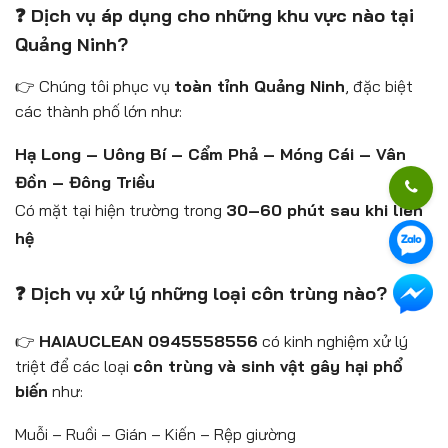
❓ Dịch vụ áp dụng cho những khu vực nào tại
Quảng Ninh?
👉 Chúng tôi phục vụ
toàn tỉnh Quảng Ninh
, đặc biệt
các thành phố lớn như:
Hạ Long – Uông Bí – Cẩm Phả – Móng Cái – Vân
Đồn – Đông Triều
Có mặt tại hiện trường trong
30–60 phút sau khi liên
hệ
❓ Dịch vụ xử lý những loại côn trùng nào?
👉
HAIAUCLEAN 0945558556
có kinh nghiệm xử lý
triệt để các loại
côn trùng và sinh vật gây hại phổ
biến
như:
Muỗi – Ruồi – Gián – Kiến – Rệp giường