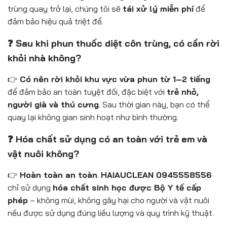
trùng quay trở lại, chúng tôi sẽ
tái xử lý miễn phí
để
đảm bảo hiệu quả triệt để.
❓ Sau khi phun thuốc diệt côn trùng, có cần rời
khỏi nhà không?
👉
Có nên rời khỏi khu vực vừa phun từ 1–2 tiếng
để đảm bảo an toàn tuyệt đối, đặc biệt với
trẻ nhỏ,
người già và thú cưng
. Sau thời gian này, bạn có thể
quay lại không gian sinh hoạt như bình thường.
❓ Hóa chất sử dụng có an toàn với trẻ em và
vật nuôi không?
👉
Hoàn toàn an toàn
.
HAIAUCLEAN 0945558556
chỉ sử dụng
hóa chất sinh học được Bộ Y tế cấp
phép
– không mùi, không gây hại cho người và vật nuôi
nếu được sử dụng đúng liều lượng và quy trình kỹ thuật.