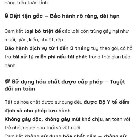
hàng trên toàn tỉnh:
🔒 Diệt tận gốc – Bảo hành rõ ràng, dài hạn
Cam kết
loại bỏ triệt để
các loài côn trùng gây hại như
muỗi, gián, kiến, chuột, rệp…
Bảo hành dịch vụ từ 1 đến 3 tháng
tùy theo gói, có hỗ
trợ
tái xử lý miễn phí nếu tái phát
trong thời gian bảo
hành
💯 Sử dụng hóa chất được cấp phép – Tuyệt
đối an toàn
Tất cả hóa chất được sử dụng đều
được Bộ Y tế kiểm
định và cho phép lưu hành
Không gây độc, không gây mùi khó chịu
, an toàn với
trẻ nhỏ, người cao tuổi và vật nuôi
Cam kết
không sử dụng hóa chất cấm – không sử