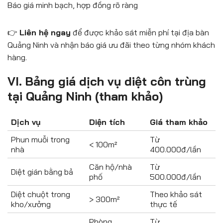
Báo giá minh bạch, hợp đồng rõ ràng
👉
Liên hệ ngay
để được khảo sát miễn phí tại địa bàn
Quảng Ninh và nhận báo giá ưu đãi theo từng nhóm khách
hàng.
VI. Bảng giá dịch vụ diệt côn trùng
tại Quảng Ninh (tham khảo)
Dịch vụ
Diện tích
Giá tham khảo
Phun muỗi trong
Từ
< 100m²
nhà
400.000đ/lần
Căn hộ/nhà
Từ
Diệt gián bằng bả
phố
500.000đ/lần
Diệt chuột trong
Theo khảo sát
> 300m²
kho/xưởng
thực tế
Phòng
Từ