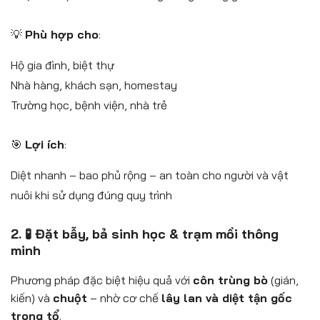
💡
Phù hợp cho
:
Hộ gia đình, biệt thự
Nhà hàng, khách sạn, homestay
Trường học, bệnh viện, nhà trẻ
🎯
Lợi ích
:
Diệt nhanh – bao phủ rộng – an toàn cho người và vật
nuôi khi sử dụng đúng quy trình
2. 🧪 Đặt bẫy, bả sinh học & trạm mồi thông
minh
Phương pháp đặc biệt hiệu quả với
côn trùng bò
(gián,
kiến) và
chuột
– nhờ cơ chế
lây lan và diệt tận gốc
trong tổ
.