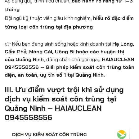
Áp dụng quy trình tiêu chuẩn,
bảo hành rõ ràng từ 1–3
tháng
Đội ngũ kỹ thuật viên giàu kinh nghiệm,
hiểu rõ đặc điểm
từng loại côn trùng tại địa phương
👉 Nếu bạn đang sinh sống hoặc kinh doanh tại
Hạ Long,
Cẩm Phả, Móng Cái, Uông Bí hoặc các huyện thị
của Quảng Ninh
, đừng chần chừ gọi ngay
HAIAUCLEAN
0945558556 – Giải pháp kiểm soát côn trùng toàn
diện, an toàn, uy tín số 1 tại Quảng Ninh.
III. Ưu điểm vượt trội khi sử dụng
dịch vụ kiểm soát côn trùng tại
Quảng Ninh – HAIAUCLEAN
0945558556