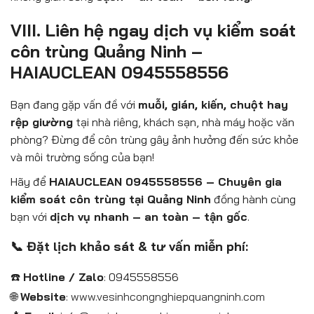
VIII. Liên hệ ngay dịch vụ kiểm soát
côn trùng Quảng Ninh –
HAIAUCLEAN 0945558556
Bạn đang gặp vấn đề với
muỗi, gián, kiến, chuột hay
rệp giường
tại nhà riêng, khách sạn, nhà máy hoặc văn
phòng? Đừng để côn trùng gây ảnh hưởng đến sức khỏe
và môi trường sống của bạn!
Hãy để
HAIAUCLEAN 0945558556 – Chuyên gia
kiểm soát côn trùng tại Quảng Ninh
đồng hành cùng
bạn với
dịch vụ nhanh – an toàn – tận gốc
.
📞 Đặt lịch khảo sát & tư vấn miễn phí:
☎️
Hotline / Zalo
: 0945558556
🌐
Website
:
www.vesinhcongnghiepquangninh.com