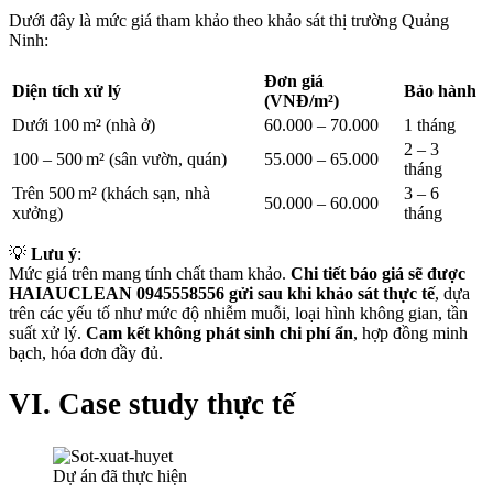
Dưới đây là mức giá tham khảo theo khảo sát thị trường Quảng
Ninh:
Đơn giá
Diện tích xử lý
Bảo hành
(VNĐ/m²)
Dưới 100 m² (nhà ở)
60.000 – 70.000
1 tháng
2 – 3
100 – 500 m² (sân vườn, quán)
55.000 – 65.000
tháng
Trên 500 m² (khách sạn, nhà
3 – 6
50.000 – 60.000
xưởng)
tháng
💡
Lưu ý
:
Mức giá trên mang tính chất tham khảo.
Chi tiết báo giá sẽ được
HAIAUCLEAN 0945558556 gửi sau khi khảo sát thực tế
, dựa
trên các yếu tố như mức độ nhiễm muỗi, loại hình không gian, tần
suất xử lý.
Cam kết không phát sinh chi phí ẩn
, hợp đồng minh
bạch, hóa đơn đầy đủ.
VI. Case study thực tế
Dự án đã thực hiện