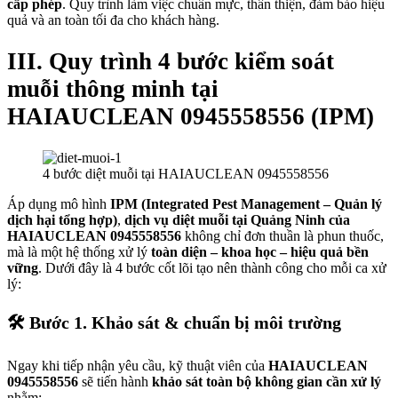
cấp phép
. Quy trình làm việc chuẩn mực, thân thiện, đảm bảo hiệu
quả và an toàn tối đa cho khách hàng.
III. Quy trình 4 bước kiểm soát
muỗi thông minh tại
HAIAUCLEAN 0945558556 (IPM)
4 bước diệt muỗi tại HAIAUCLEAN 0945558556
Áp dụng mô hình
IPM (Integrated Pest Management – Quản lý
dịch hại tổng hợp)
,
dịch vụ diệt muỗi tại Quảng Ninh của
HAIAUCLEAN 0945558556
không chỉ đơn thuần là phun thuốc,
mà là một hệ thống xử lý
toàn diện – khoa học – hiệu quả bền
vững
. Dưới đây là 4 bước cốt lõi tạo nên thành công cho mỗi ca xử
lý:
🛠️ Bước 1. Khảo sát & chuẩn bị môi trường
Ngay khi tiếp nhận yêu cầu, kỹ thuật viên của
HAIAUCLEAN
0945558556
sẽ tiến hành
khảo sát toàn bộ không gian cần xử lý
nhằm: