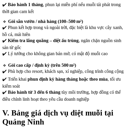
✔️
Bảo hành 1 tháng
, phun lại miễn phí nếu muỗi tái phát trong
thời gian cam kết
🔹
Gói sân vườn / nhà hàng (100–500 m²)
✔️ Phun kết hợp trong và ngoài trời, đặc biệt là khu vực cây xanh,
hồ cá, mái hiên
✔️
Kiểm tra lăng quăng – diệt ấu trùng
, ngăn chặn nguồn sinh
sản từ gốc
✔️ Lý tưởng cho không gian bán mở, có mật độ muỗi cao
🔹
Gói cao cấp / định kỳ (trên 500 m²)
✔️ Phù hợp cho resort, khách sạn, xí nghiệp, công trình công cộng
✔️ Triển khai
phun định kỳ hàng tháng hoặc theo mùa
, tối ưu
kiểm soát
✔️
Bảo hành từ 3 đến 6 tháng
tùy môi trường, hợp đồng có thể
điều chỉnh linh hoạt theo yêu cầu doanh nghiệp
V. Bảng giá dịch vụ diệt muỗi tại
Quảng Ninh