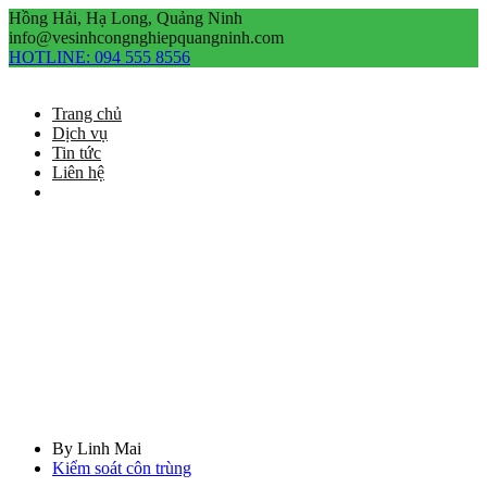
Hồng Hải, Hạ Long, Quảng Ninh
info@vesinhcongnghiepquangninh.com
HOTLINE:
094 555 8556
Trang chủ
Dịch vụ
Tin tức
Liên hệ
Kiểm soát côn trùng
Home
/
Kiểm soát côn trùng
/
Dịch Vụ Diệt...
Dịch Vụ Diệt Muỗi Tại Quảng Ninh Hiệu Quả Kéo Dài 4–6
tháng
By
Linh Mai
Kiểm soát côn trùng