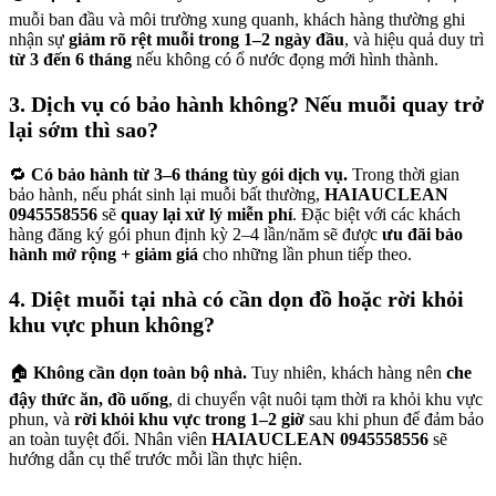
muỗi ban đầu và môi trường xung quanh, khách hàng thường ghi
nhận sự
giảm rõ rệt muỗi trong 1–2 ngày đầu
, và hiệu quả duy trì
từ 3 đến 6 tháng
nếu không có ổ nước đọng mới hình thành.
3. Dịch vụ có bảo hành không? Nếu muỗi quay trở
lại sớm thì sao?
🔁
Có bảo hành từ 3–6 tháng tùy gói dịch vụ.
Trong thời gian
bảo hành, nếu phát sinh lại muỗi bất thường,
HAIAUCLEAN
0945558556
sẽ
quay lại xử lý miễn phí
. Đặc biệt với các khách
hàng đăng ký gói phun định kỳ 2–4 lần/năm sẽ được
ưu đãi bảo
hành mở rộng + giảm giá
cho những lần phun tiếp theo.
4. Diệt muỗi tại nhà có cần dọn đồ hoặc rời khỏi
khu vực phun không?
🏠
Không cần dọn toàn bộ nhà.
Tuy nhiên, khách hàng nên
che
đậy thức ăn, đồ uống
, di chuyển vật nuôi tạm thời ra khỏi khu vực
phun, và
rời khỏi khu vực trong 1–2 giờ
sau khi phun để đảm bảo
an toàn tuyệt đối. Nhân viên
HAIAUCLEAN 0945558556
sẽ
hướng dẫn cụ thể trước mỗi lần thực hiện.