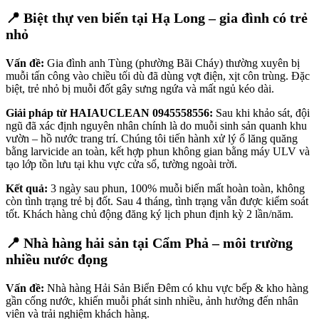
📍 Biệt thự ven biển tại Hạ Long – gia đình có trẻ
nhỏ
Vấn đề:
Gia đình anh Tùng (phường Bãi Cháy) thường xuyên bị
muỗi tấn công vào chiều tối dù đã dùng vợt điện, xịt côn trùng. Đặc
biệt, trẻ nhỏ bị muỗi đốt gây sưng ngứa và mất ngủ kéo dài.
Giải pháp từ HAIAUCLEAN 0945558556:
Sau khi khảo sát, đội
ngũ đã xác định nguyên nhân chính là do muỗi sinh sản quanh khu
vườn – hồ nước trang trí. Chúng tôi tiến hành xử lý ổ lăng quăng
bằng larvicide an toàn, kết hợp phun không gian bằng máy ULV và
tạo lớp tồn lưu tại khu vực cửa sổ, tường ngoài trời.
Kết quả:
3 ngày sau phun, 100% muỗi biến mất hoàn toàn, không
còn tình trạng trẻ bị đốt. Sau 4 tháng, tình trạng vẫn được kiểm soát
tốt. Khách hàng chủ động đăng ký lịch phun định kỳ 2 lần/năm.
📍 Nhà hàng hải sản tại Cẩm Phả – môi trường
nhiều nước đọng
Vấn đề:
Nhà hàng Hải Sản Biển Đêm có khu vực bếp & kho hàng
gần cống nước, khiến muỗi phát sinh nhiều, ảnh hưởng đến nhân
viên và trải nghiệm khách hàng.