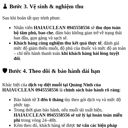
🧹 Bước 3. Vệ sinh & nghiệm thu
Sau khi hoàn tất quy trình phun:
Nhân viên
HAIAUCLEAN 0945558556
sẽ
thu dọn toàn
bộ tấm phủ, bao che
, đảm bảo không gian trở về trạng thái
ban đầu, gọn gàng và sạch sẽ.
Khách hàng cùng nghiệm thu kết quả thực tế
, đánh giá
mức độ giảm thiểu muỗi, độ phủ của thuốc và mức độ an toàn
– chỉ tiến hành thanh toán
khi khách hàng hài lòng tuyệt
đối
.
🛡️ Bước 4. Theo dõi & bảo hành dài hạn
Khác biệt của
dịch vụ diệt muỗi tại Quảng Ninh của
HAIAUCLEAN 0945558556
là
chính sách bảo hành rõ ràng
:
Bảo hành từ
3 đến 6 tháng
tùy theo gói dịch vụ và mức độ
phức tạp.
Trong thời gian bảo hành, nếu muỗi tái xuất hiện,
HAIAUCLEAN 0945558556 sẽ xử lý lại hoàn toàn miễn
phí
trong vòng 24–48h.
Kèm theo đó, khách hàng sẽ được
tư vấn các biện pháp