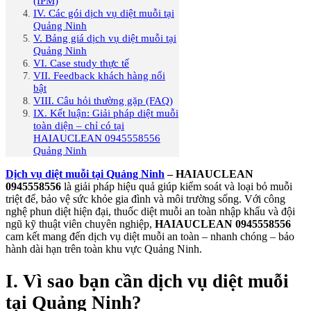
(IPM)
IV. Các gói dịch vụ diệt muỗi tại
Quảng Ninh
V. Bảng giá dịch vụ diệt muỗi tại
Quảng Ninh
VI. Case study thực tế
VII. Feedback khách hàng nổi
bật
VIII. Câu hỏi thường gặp (FAQ)
IX. Kết luận: Giải pháp diệt muỗi
toàn diện – chỉ có tại
HAIAUCLEAN 0945558556
Quảng Ninh
Dịch vụ diệt muỗi tại Quảng Ninh
– HAIAUCLEAN
0945558556
là giải pháp hiệu quả giúp kiểm soát và loại bỏ muỗi
triệt để, bảo vệ sức khỏe gia đình và môi trường sống. Với công
nghệ phun diệt hiện đại, thuốc diệt muỗi an toàn nhập khẩu và đội
ngũ kỹ thuật viên chuyên nghiệp,
HAIAUCLEAN 0945558556
cam kết mang đến dịch vụ diệt muỗi an toàn – nhanh chóng – bảo
hành dài hạn trên toàn khu vực Quảng Ninh.
I. Vì sao bạn cần dịch vụ diệt muỗi
tại Quảng Ninh?