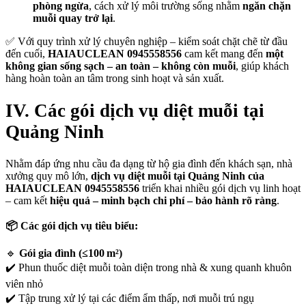
phòng ngừa
, cách xử lý môi trường sống nhằm
ngăn chặn
muỗi quay trở lại
.
✅ Với quy trình xử lý chuyên nghiệp – kiểm soát chặt chẽ từ đầu
đến cuối,
HAIAUCLEAN 0945558556
cam kết mang đến
một
không gian sống sạch – an toàn – không còn muỗi
, giúp khách
hàng hoàn toàn an tâm trong sinh hoạt và sản xuất.
IV. Các gói dịch vụ diệt muỗi tại
Quảng Ninh
Nhằm đáp ứng nhu cầu đa dạng từ hộ gia đình đến khách sạn, nhà
xưởng quy mô lớn,
dịch vụ diệt muỗi tại Quảng Ninh của
HAIAUCLEAN 0945558556
triển khai nhiều gói dịch vụ linh hoạt
– cam kết
hiệu quả – minh bạch chi phí – bảo hành rõ ràng
.
📦 Các gói dịch vụ tiêu biểu:
🔹
Gói gia đình (≤100 m²)
✔️ Phun thuốc diệt muỗi toàn diện trong nhà & xung quanh khuôn
viên nhỏ
✔️ Tập trung xử lý tại các điểm ẩm thấp, nơi muỗi trú ngụ