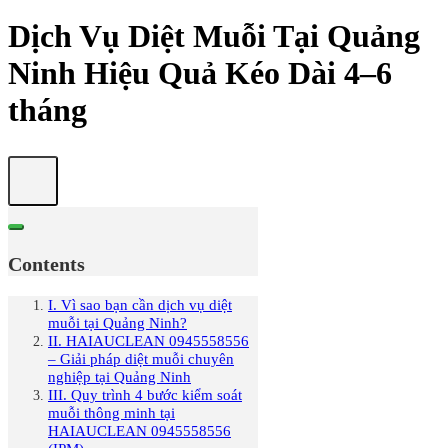
Dịch Vụ Diệt Muỗi Tại Quảng
Ninh Hiệu Quả Kéo Dài 4–6
tháng
Contents
I. Vì sao bạn cần dịch vụ diệt
muỗi tại Quảng Ninh?
II. HAIAUCLEAN 0945558556
– Giải pháp diệt muỗi chuyên
nghiệp tại Quảng Ninh
III. Quy trình 4 bước kiểm soát
muỗi thông minh tại
HAIAUCLEAN 0945558556