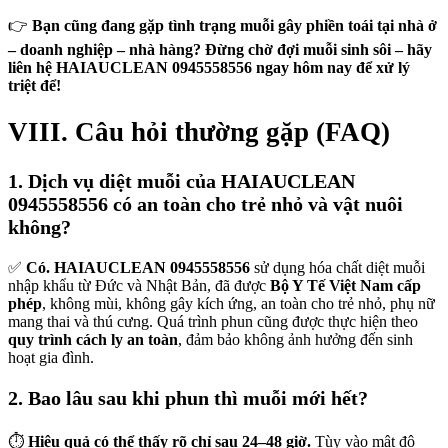
👉
Bạn cũng đang gặp tình trạng muỗi gây phiền toái tại nhà ở
– doanh nghiệp – nhà hàng? Đừng chờ đợi muỗi sinh sôi – hãy
liên hệ HAIAUCLEAN 0945558556 ngay hôm nay để xử lý
triệt để!
VIII. Câu hỏi thường gặp (FAQ)
1. Dịch vụ diệt muỗi của HAIAUCLEAN
0945558556 có an toàn cho trẻ nhỏ và vật nuôi
không?
✅
Có.
HAIAUCLEAN 0945558556
sử dụng hóa chất diệt muỗi
nhập khẩu từ Đức và Nhật Bản, đã được
Bộ Y Tế Việt Nam cấp
phép
, không mùi, không gây kích ứng, an toàn cho trẻ nhỏ, phụ nữ
mang thai và thú cưng. Quá trình phun cũng được thực hiện theo
quy trình cách ly an toàn
, đảm bảo không ảnh hưởng đến sinh
hoạt gia đình.
2. Bao lâu sau khi phun thì muỗi mới hết?
⏱️
Hiệu quả có thể thấy rõ chỉ sau 24–48 giờ.
Tùy vào mật độ