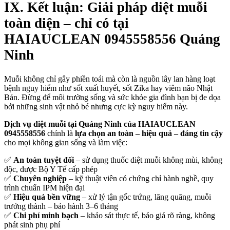
IX. Kết luận: Giải pháp diệt muỗi
toàn diện – chỉ có tại
HAIAUCLEAN 0945558556 Quảng
Ninh
Muỗi không chỉ gây phiền toái mà còn là nguồn lây lan hàng loạt
bệnh nguy hiểm như sốt xuất huyết, sốt Zika hay viêm não Nhật
Bản. Đừng để môi trường sống và sức khỏe gia đình bạn bị đe dọa
bởi những sinh vật nhỏ bé nhưng cực kỳ nguy hiểm này.
Dịch vụ diệt muỗi tại Quảng Ninh của HAIAUCLEAN
0945558556
chính là
lựa chọn an toàn – hiệu quả – đáng tin cậy
cho mọi không gian sống và làm việc:
✅
An toàn tuyệt đối
– sử dụng thuốc diệt muỗi không mùi, không
độc, được Bộ Y Tế cấp phép
✅
Chuyên nghiệp
– kỹ thuật viên có chứng chỉ hành nghề, quy
trình chuẩn IPM hiện đại
✅
Hiệu quả bền vững
– xử lý tận gốc trứng, lăng quăng, muỗi
trưởng thành – bảo hành 3–6 tháng
✅
Chi phí minh bạch
– khảo sát thực tế, báo giá rõ ràng, không
phát sinh phụ phí