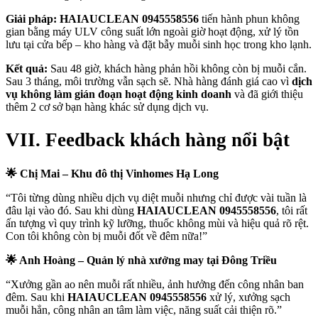
Giải pháp:
HAIAUCLEAN 0945558556
tiến hành phun không
gian bằng máy ULV công suất lớn ngoài giờ hoạt động, xử lý tồn
lưu tại cửa bếp – kho hàng và đặt bẫy muỗi sinh học trong kho lạnh.
Kết quả:
Sau 48 giờ, khách hàng phản hồi không còn bị muỗi cắn.
Sau 3 tháng, môi trường vẫn sạch sẽ. Nhà hàng đánh giá cao vì
dịch
vụ không làm gián đoạn hoạt động kinh doanh
và đã giới thiệu
thêm 2 cơ sở bạn hàng khác sử dụng dịch vụ.
VII. Feedback khách hàng nổi bật
🌟 Chị Mai – Khu đô thị Vinhomes Hạ Long
“Tôi từng dùng nhiều dịch vụ diệt muỗi nhưng chỉ được vài tuần là
đâu lại vào đó. Sau khi dùng
HAIAUCLEAN 0945558556
, tôi rất
ấn tượng vì quy trình kỹ lưỡng, thuốc không mùi và hiệu quả rõ rệt.
Con tôi không còn bị muỗi đốt về đêm nữa!”
🌟 Anh Hoàng – Quản lý nhà xưởng may tại Đông Triều
“Xưởng gần ao nên muỗi rất nhiều, ảnh hưởng đến công nhân ban
đêm. Sau khi
HAIAUCLEAN 0945558556
xử lý, xưởng sạch
muỗi hẳn, công nhân an tâm làm việc, năng suất cải thiện rõ.”