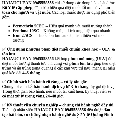
HAIAUCLEAN 0945558556
chỉ sử dụng các dòng hóa chất được
Bộ Y tế cấp phép
, đảm bảo hiệu quả diệt muỗi tối ưu mà vẫn
an
toàn cho người và vật nuôi
. Các loại thuốc được sử dụng phổ biến
gồm:
Permethrin 50EC
– Hiệu quả mạnh với muỗi trưởng thành
Fendona 10SC
– Không mùi, ít kích ứng, hiệu quả nhanh
Icon 2.5CS
– Thuốc tồn lưu lâu dài, thân thiện với môi
trường
✅
Ứng dụng phương pháp diệt muỗi chuẩn khoa học – ULV &
tồn lưu
HAIAUCLEAN 0945558556
kết hợp
phun mù nóng (ULV)
để
diệt muỗi trưởng thành tức thì, cùng với
phun tồn lưu
giúp tiêu diệt
trứng và ấu trùng (lăng quăng) ở các khu vực trú ngụ, mang lại hiệu
quả kéo dài
4–6 tháng
.
✅
Chính sách bảo hành rõ ràng – xử lý tận gốc
Chúng tôi cam kết
bảo hành dịch vụ từ 3–6 tháng
tùy gói dịch vụ.
Trong thời gian bảo hành, nếu muỗi tái xuất hiện, kỹ thuật viên sẽ
có mặt xử lý trong vòng 24–48 giờ
.
✅
Kỹ thuật viên chuyên nghiệp – chứng chỉ hành nghề đầy đủ
Toàn bộ nhân viên
HAIAUCLEAN 0945558556
đều được
đào
tạo bài bản, có chứng nhận hành nghề
do
Sở Y tế Quảng Ninh