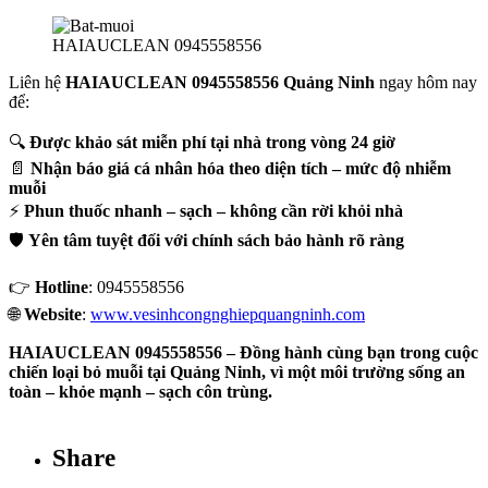
HAIAUCLEAN 0945558556
Liên hệ
HAIAUCLEAN 0945558556 Quảng Ninh
ngay hôm nay
để:
🔍
Được khảo sát miễn phí tại nhà trong vòng 24 giờ
📄
Nhận báo giá cá nhân hóa theo diện tích – mức độ nhiễm
muỗi
⚡
Phun thuốc nhanh – sạch – không cần rời khỏi nhà
🛡️
Yên tâm tuyệt đối với chính sách bảo hành rõ ràng
👉
Hotline
: 0945558556
🌐
Website
:
www.vesinhcongnghiepquangninh.com
HAIAUCLEAN 0945558556 – Đồng hành cùng bạn trong cuộc
chiến loại bỏ muỗi tại Quảng Ninh, vì một môi trường sống an
toàn – khỏe mạnh – sạch côn trùng.
Share