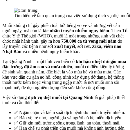
Tìm hiểu về tầm quan trọng của việc sử dụng dịch vụ diệt muỗ
Muỗi không chỉ gây phiền toái bởi tiếng vo ve và những vết cắn
ngứa ngáy, mà còn là
tác nhân truyền nhiễm nguy hiểm
. Theo Tổ
chức Y tế Thế giới (WHO), muỗi là một trong những sinh vật chết
chóc nhất hành tinh, gây ra hơn
750.000 ca tử vong mỗi năm
do
lây truyền các bệnh như
sốt xuất huyết, sốt rét, Zika, viêm não
Nhật Bản
và nhiều bệnh nguy hiểm khác.
Tại Quảng Ninh – một tỉnh ven biển có
khí hậu nhiệt đới gió mùa
đặc trưng, độ ẩm cao và mưa nhiều
, muỗi có điều kiện lý tưởng
để sinh sản quanh năm, đặc biệt là vào mùa hè và mùa mưa. Các
khu vực dân cư gần ao hồ, công trình xây dựng dở dang, hệ thống
thoát nước kém hoặc vùng trũng ngập nước là nơi muỗi sinh sôi
mạnh mẽ, đe dọa nghiêm trọng đến sức khỏe cộng đồng.
Việc sử dụng
dịch vụ diệt muỗi tại Quảng Ninh
là giải pháp thiết
thực và cần thiết để:
✅ Ngăn chặn và kiểm soát dịch bệnh do muỗi truyền nhiễm.
✅ Bảo vệ trẻ nhỏ, người già và người có hệ miễn dịch yếu.
✅ Giữ gìn môi trường sống trong lành, an toàn, thoải mái.
✅ Hạn chế sự phát triển của muỗi mà không ảnh hưởng đến