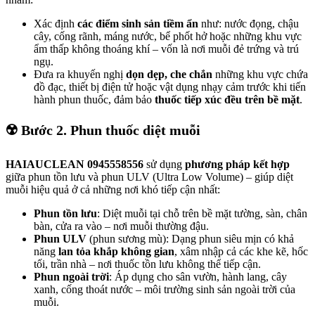
Xác định
các điểm sinh sản tiềm ẩn
như: nước đọng, chậu
cây, cống rãnh, máng nước, bể phốt hở hoặc những khu vực
ẩm thấp không thoáng khí – vốn là nơi muỗi đẻ trứng và trú
ngụ.
Đưa ra khuyến nghị
dọn dẹp, che chắn
những khu vực chứa
đồ đạc, thiết bị điện tử hoặc vật dụng nhạy cảm trước khi tiến
hành phun thuốc, đảm bảo
thuốc tiếp xúc đều trên bề mặt
.
☢️ Bước 2. Phun thuốc diệt muỗi
HAIAUCLEAN 0945558556
sử dụng
phương pháp kết hợp
giữa phun tồn lưu và phun ULV (Ultra Low Volume) – giúp diệt
muỗi hiệu quả ở cả những nơi khó tiếp cận nhất:
Phun tồn lưu
: Diệt muỗi tại chỗ trên bề mặt tường, sàn, chân
bàn, cửa ra vào – nơi muỗi thường đậu.
Phun ULV
(phun sương mù): Dạng phun siêu mịn có khả
năng
lan tỏa khắp không gian
, xâm nhập cả các khe kẽ, hốc
tối, trần nhà – nơi thuốc tồn lưu không thể tiếp cận.
Phun ngoài trời
: Áp dụng cho sân vườn, hành lang, cây
xanh, cống thoát nước – môi trường sinh sản ngoài trời của
muỗi.