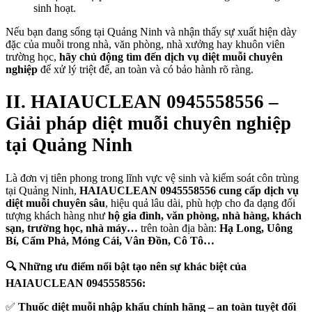
sinh hoạt.
Nếu bạn đang sống tại Quảng Ninh và nhận thấy sự xuất hiện dày
đặc của muỗi trong nhà, văn phòng, nhà xưởng hay khuôn viên
trường học,
hãy chủ động tìm đến dịch vụ diệt muỗi chuyên
nghiệp
để xử lý triệt để, an toàn và có bảo hành rõ ràng.
II. HAIAUCLEAN 0945558556 –
Giải pháp diệt muỗi chuyên nghiệp
tại Quảng Ninh
Là đơn vị tiên phong trong lĩnh vực vệ sinh và kiểm soát côn trùng
tại Quảng Ninh,
HAIAUCLEAN 0945558556 cung cấp dịch vụ
diệt muỗi chuyên sâu
, hiệu quả lâu dài, phù hợp cho đa dạng đối
tượng khách hàng như
hộ gia đình, văn phòng, nhà hàng, khách
sạn, trường học, nhà máy…
trên toàn địa bàn:
Hạ Long, Uông
Bí, Cẩm Phả, Móng Cái, Vân Đồn, Cô Tô…
🔍 Những ưu điểm nổi bật tạo nên sự khác biệt của
HAIAUCLEAN 0945558556:
✅
Thuốc diệt muỗi nhập khẩu chính hãng – an toàn tuyệt đối