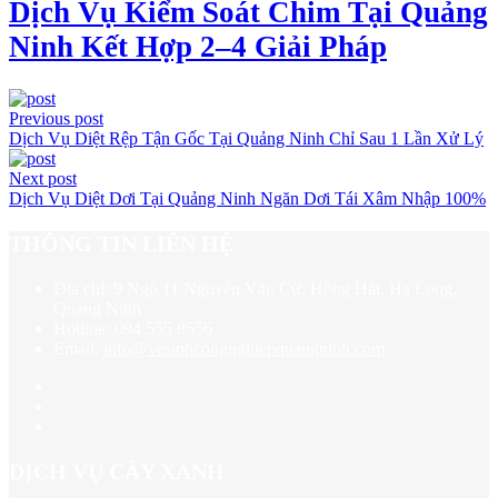
Dịch Vụ Kiểm Soát Chim Tại Quảng
Ninh Kết Hợp 2–4 Giải Pháp
Previous post
Dịch Vụ Diệt Rệp Tận Gốc Tại Quảng Ninh Chỉ Sau 1 Lần Xử Lý
Next post
Dịch Vụ Diệt Dơi Tại Quảng Ninh Ngăn Dơi Tái Xâm Nhập 100%
THÔNG TIN LIÊN HỆ
Địa chỉ:
9 Ngõ 11 Nguyễn Văn Cừ, Hồng Hải, Hạ Long,
Quảng Ninh
Hotline:
094 555 8556
Email:
info@vesinhcongnghiepquangninh.com
DỊCH VỤ CÂY XANH