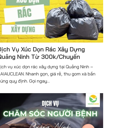
Dịch Vụ Xúc Dọn Rác Xây Dựng
Quảng Ninh Từ 300k/Chuyến
ịch vụ xúc dọn rác xây dựng tại Quảng Ninh –
AIAUCLEAN. Nhanh gọn, giá rẻ, thu gom xà bần
úng quy định. Gọi ngay...