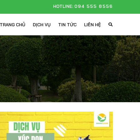
HOTLINE:
094 555 8556
TRANG CHỦ
DỊCH VỤ
TIN TỨC
LIÊN HỆ