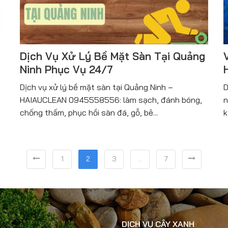
Dịch Vụ Xử Lý Bề Mặt Sàn Tại Quảng
Ninh Phục Vụ 24/7
Dịch vụ xử lý bề mặt sàn tại Quảng Ninh –
D
HAIAUCLEAN 0945558556: làm sạch, đánh bóng,
n
chống thấm, phục hồi sàn đá, gỗ, bê...
k
1
2
3
…
7
DỊCH VỤ CÂY XANH