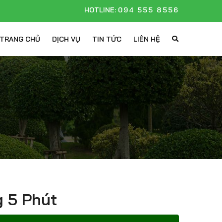
HOTLINE:
094 555 8556
TRANG CHỦ
DỊCH VỤ
TIN TỨC
LIÊN HỆ
 5 Phút