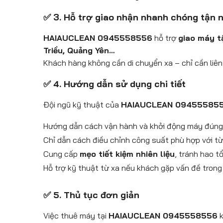
✅ 3. Hỗ trợ giao nhận nhanh chóng tận 
HAIAUCLEAN 0945558556
hỗ trợ
giao máy t
Triều, Quảng Yên…
Khách hàng không cần di chuyển xa – chỉ cần liên
✅ 4. Hướng dẫn sử dụng chi tiết
Đội ngũ kỹ thuật của
HAIAUCLEAN 09455585
Hướng dẫn cách vận hành và khởi động máy đúng 
Chỉ dẫn cách điều chỉnh công suất phù hợp với từ
Cung cấp
mẹo tiết kiệm nhiên liệu
, tránh hao t
Hỗ trợ kỹ thuật từ xa nếu khách gặp vấn đề trong
✅ 5. Thủ tục đơn giản
Việc thuê máy tại
HAIAUCLEAN 0945558556
k