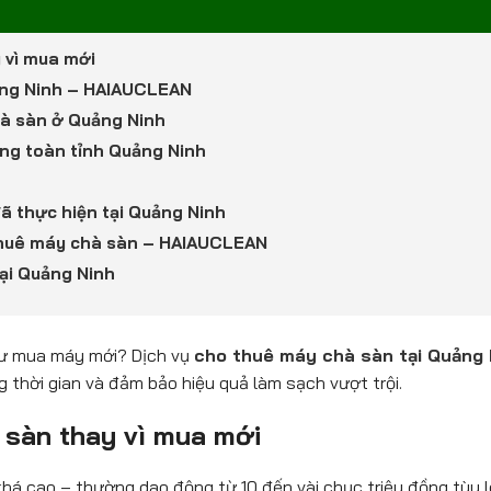
 vì mua mới
uảng Ninh – HAIAUCLEAN
chà sàn ở Quảng Ninh
óng toàn tỉnh Quảng Ninh
đã thực hiện tại Quảng Ninh
o thuê máy chà sàn – HAIAUCLEAN
tại Quảng Ninh
tư mua máy mới?
Dịch vụ
cho thuê máy chà sàn tại Quảng 
ng thời gian và đảm bảo hiệu quả làm sạch vượt trội.
 sàn thay vì mua mới
khá cao – thường dao động từ 10 đến vài chục triệu đồng tùy l