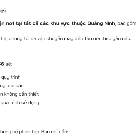
nơi
ận nơi tại tất cả các khu vực thuộc Quảng Ninh
, bao gồ
 hệ, chúng tôi sẽ vận chuyển máy đến tận nơi theo yêu cầu.
56
sẽ:
quy trình
ng loại sàn
ổn không cần thiết
 quá trình sử dụng
hông hề phức tạp. Bạn chỉ cần: