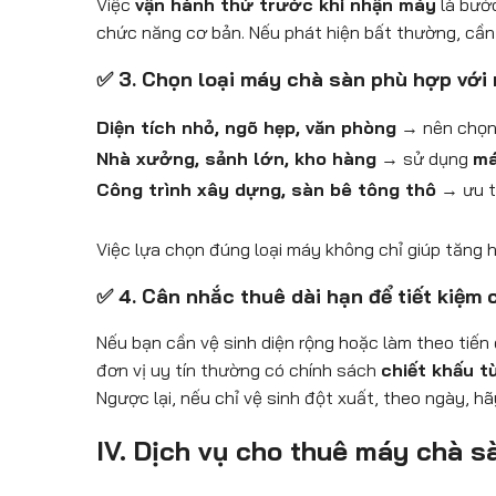
Việc
vận hành thử trước khi nhận máy
là bước
chức năng cơ bản. Nếu phát hiện bất thường, cần 
✅ 3. Chọn loại máy chà sàn phù hợp với
Diện tích nhỏ, ngõ hẹp, văn phòng
→ nên chọ
Nhà xưởng, sảnh lớn, kho hàng
→ sử dụng
má
Công trình xây dựng, sàn bê tông thô
→ ưu t
Việc lựa chọn đúng loại máy không chỉ giúp tăng h
✅ 4. Cân nhắc thuê dài hạn để tiết kiệm c
Nếu bạn cần vệ sinh diện rộng hoặc làm theo tiến
đơn vị uy tín thường có chính sách
chiết khấu 
Ngược lại, nếu chỉ vệ sinh đột xuất, theo ngày, h
IV. Dịch vụ cho thuê máy chà s