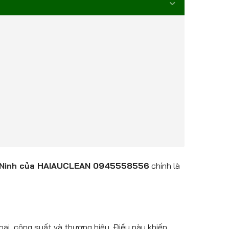
Ninh
của HAIAUCLEAN 0945558556
chính là
oại, công suất và thương hiệu. Điều này khiến