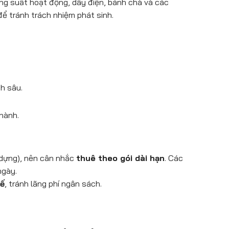
ông suất hoạt động, dây điện, bánh chà và các
ể tránh trách nhiệm phát sinh.
h sâu.
 hành.
 dựng), nên cân nhắc
thuê theo gói dài hạn
. Các
ngày.
tế
, tránh lãng phí ngân sách.