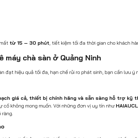
t
ỉ mất
từ 15 – 30 phút
, tiết kiệm tối đa thời gian cho khách hà
thuê máy chà sàn ở Quảng Ninh
 đạt hiệu quả tối đa, hạn chế rủi ro phát sinh, bạn cần lưu ý
n
ạch giá cả, thiết bị chính hãng và sẵn sàng hỗ trợ kỹ 
 sự cố không mong muốn. Với những đơn vị uy tín như
HAIAUC
 ràng.
ao