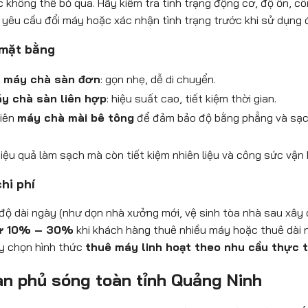
 không thể bỏ qua. Hãy kiểm tra tình trạng động cơ, độ ồn, c
yêu cầu đổi máy hoặc xác nhận tình trạng trước khi sử dụng đ
 mặt bằng
n
máy chà sàn đơn
: gọn nhẹ, dễ di chuyển.
y chà sàn liên hợp
: hiệu suất cao, tiết kiệm thời gian.
iên
máy chà mài bê tông
để đảm bảo độ bằng phẳng và sạc
iệu quả làm sạch mà còn tiết kiệm nhiên liệu và công sức vận
hi phí
 độ dài ngày (như dọn nhà xưởng mới, vệ sinh tòa nhà sau xây
từ 10% – 30%
khi khách hàng thuê nhiều máy hoặc thuê dài 
ãy chọn hình thức
thuê máy linh hoạt theo nhu cầu thực 
àn phủ sóng toàn tỉnh Quảng Ninh