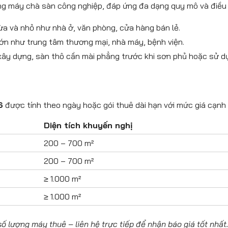
g máy chà sàn công nghiệp, đáp ứng đa dạng quy mô và điều 
vừa và nhỏ như nhà ở, văn phòng, cửa hàng bán lẻ.
 lớn như trung tâm thương mại, nhà máy, bệnh viện.
 xây dựng, sàn thô cần mài phẳng trước khi sơn phủ hoặc sử d
6
được tính theo ngày hoặc gói thuê dài hạn với mức giá cạnh t
Diện tích khuyến nghị
200 – 700 m²
200 – 700 m²
≥ 1.000 m²
≥ 1.000 m²
số lượng máy thuê – liên hệ trực tiếp để nhận báo giá tốt nhất