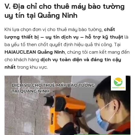
V. Địa chỉ cho thuê máy bào tường
uy tín tại Quảng Ninh
Khi lựa chọn đơn vị cho thuê máy bào tường,
chất
lượng thiết bị – uy tín dịch vụ – hỗ trợ kỹ thuật
là
ba yếu tố then chốt quyết định hiệu quả thi công. Tại
HAIAUCLEAN Quảng Ninh
, chúng tôi cam kết mang đến
cho khách hàng
dịch vụ toàn diện và đáng tin cậy
nhất
trong khu vực.