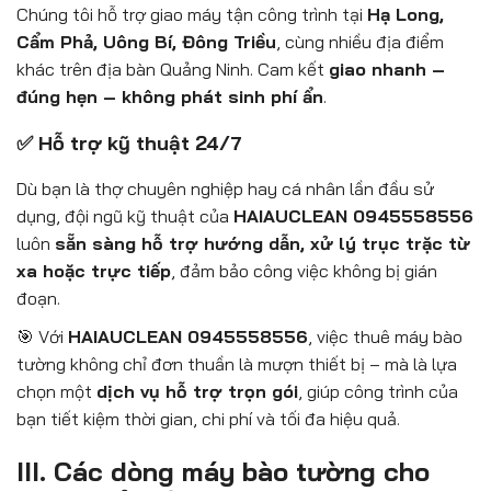
Chúng tôi hỗ trợ giao máy tận công trình tại
Hạ Long,
Cẩm Phả, Uông Bí, Đông Triều
, cùng nhiều địa điểm
khác trên địa bàn Quảng Ninh. Cam kết
giao nhanh –
đúng hẹn – không phát sinh phí ẩn
.
✅ Hỗ trợ kỹ thuật 24/7
Dù bạn là thợ chuyên nghiệp hay cá nhân lần đầu sử
dụng, đội ngũ kỹ thuật của
HAIAUCLEAN 0945558556
luôn
sẵn sàng hỗ trợ hướng dẫn, xử lý trục trặc từ
xa hoặc trực tiếp
, đảm bảo công việc không bị gián
đoạn.
🎯 Với
HAIAUCLEAN 0945558556
, việc thuê máy bào
tường không chỉ đơn thuần là mượn thiết bị – mà là lựa
chọn một
dịch vụ hỗ trợ trọn gói
, giúp công trình của
bạn tiết kiệm thời gian, chi phí và tối đa hiệu quả.
III. Các dòng máy bào tường cho