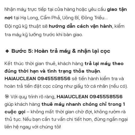
Nhận máy trực tiếp tại cửa hàng hoặc yêu cầu
giao tận
nơi
tại Hạ Long, Cẩm Phả, Uông Bí, Đông Triều…
Đội ngũ kỹ thuật sẽ
hướng dẫn cách vận hành
, kiểm
tra máy kỹ lưỡng trước khi bàn giao.
🔹 Bước 5: Hoàn trả máy & nhận lại cọc
Kết thúc thời gian thuê, khách hàng
trả lại máy theo
đúng thời hạn và tình trạng thỏa thuận
.
HAIAUCLEAN 0945558556
sẽ tiến hành kiểm tra và
hoàn trả tiền đặt cọc cũng như giấy tờ cá nhân (nếu có).
🎯 Với quy trình rõ ràng,
HAIAUCLEAN 0945558556
giúp khách hàng
thuê máy nhanh chóng chỉ trong 1
cuộc gọi
– không mất thời gian chờ đợi, không rườm rà
thủ tục. Nếu bạn cần tư vấn chi tiết hơn, đừng ngần ngại
liên hệ ngay với chúng tôi!