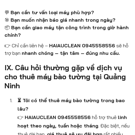
💬
Bạn cần tư vấn loại máy phù hợp?
🎯
Bạn muốn nhận báo giá nhanh trong ngày?
📦
Bạn cần giao máy tận công trình trong giờ hành
chính?
👉 Chỉ cần liên hệ –
HAIAUCLEAN 0945558556
sẽ hỗ
trợ bạn
nhanh chóng – tận tâm – đúng nhu cầu.
IX. Câu hỏi thường gặp về dịch vụ
cho thuê máy bào tường tại Quảng
Ninh
⏳ Tôi có thể thuê máy bào tường trong bao
lâu?
👉
HAIAUCLEAN 0945558556
hỗ trợ thuê
linh
hoạt theo ngày, tuần hoặc tháng
. Đặc biệt, nếu
thuê dài hạn,
giá thuê sẽ ưu đãi hơn
rất nhiều.