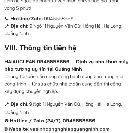
Liên hệ ngay để nhận tư vấn miễn phí và báo giá trong
vòng 5 phút!
📞
Hotline/Zalo:
0945558556
📍
Địa chỉ:
9 Ngõ 11 Nguyễn Văn Cừ, Hồng Hải, Hạ Long,
Quảng Ninh
VIII. Thông tin liên hệ
HAIAUCLEAN 0945558556 – Dịch vụ cho thuê máy
bào tường uy tín tại Quảng Ninh
Chúng tôi luôn sẵn sàng đồng hành cùng bạn trong mọi
công trình – từ sửa chữa nhà ở dân dụng đến thi công
xây dựng chuyên nghiệp.
📍
Địa chỉ
: 9 Ngõ 11 Nguyễn Văn Cừ, Hồng Hải, Hạ Long,
Quảng Ninh
☎️
Hotline / Zalo (24/7)
:
0945558556
🌐
Website
:
vesinhcongnghiepquangninh.com