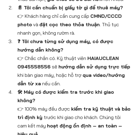
📄 Tôi cần chuẩn bị giấy tờ gì để thuê máy?
👉 Khách hàng chỉ cần cung cấp
CMND/CCCD
photo
và
đặt cọc theo thỏa thuận
. Thủ tục
nhanh gọn, không rườm rà.
❓ Tôi chưa từng sử dụng máy, có được
hướng dẫn không?
👉 Chắc chắn có. Kỹ thuật viên
HAIAUCLEAN
0945558556
sẽ
hướng dẫn sử dụng trực tiếp
khi bàn giao máy, hoặc hỗ trợ
qua video/hướng
dẫn từ xa
nếu cần.
🛠 Máy có được kiểm tra trước khi giao
không?
👉 100% máy đều được
kiểm tra kỹ thuật và bảo
trì định kỳ
trước khi giao cho khách. Chúng tôi
cam kết máy
hoạt động ổn định – an toàn –
hiệu quả
.