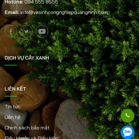
Hotline:
094 555 8556
Email:
info@vesinhcongnghiepquangninh.com
DỊCH VỤ CÂY XANH
LIÊN KẾT
Tin tức
Liên hệ
Chính sách bảo mật
Điều khoản và Điều kiện