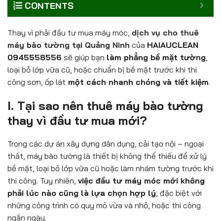
CONTENTS
Thay vì phải đầu tư mua máy móc,
dịch vụ cho thuê
máy bào tường tại Quảng Ninh
của
HAIAUCLEAN
0945558556
sẽ giúp bạn
làm phẳng bề mặt tường
,
loại bỏ lớp vữa cũ, hoặc chuẩn bị bề mặt trước khi thi
công sơn, ốp lát
một cách nhanh chóng và tiết kiệm
.
I. Tại sao nên thuê máy bào tường
thay vì đầu tư mua mới?
Trong các dự án xây dựng dân dụng, cải tạo nội – ngoại
thất, máy bào tường là thiết bị không thể thiếu để xử lý
bề mặt, loại bỏ lớp vữa cũ hoặc làm nhám tường trước khi
thi công. Tuy nhiên,
việc đầu tư máy móc mới không
phải lúc nào cũng là lựa chọn hợp lý
, đặc biệt với
những công trình có quy mô vừa và nhỏ, hoặc thi công
ngắn ngày.