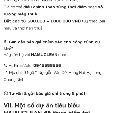
Giá có thể
điều chỉnh theo từng thời điểm
hoặc
số
lượng máy thuê
.
Đặt cọc từ 500.000 – 1.000.000 VNĐ
tùy theo loại
máy và thời hạn thuê.
🎯
Bạn cần báo giá chính xác cho công trình cụ
thể?
Hãy liên hệ với
HAIAUCLEAN
qua:
📞 Hotline/Zalo:
0945558556
📍 Địa chỉ: 9 Ngõ 11 Nguyễn Văn Cừ, Hồng Hải, Hạ Long,
Quảng Ninh
⏱️
Tư vấn & gửi báo giá chỉ trong 5 phút!
VII. Một số dự án tiêu biểu
HAIAUCLEAN đã thực hiện tại