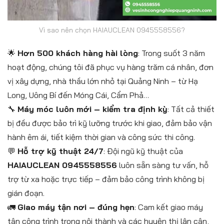
Vì sao nên chọn HAIAUCLEAN 0945558556?
🌟
Hơn 500 khách hàng hài lòng
: Trong suốt 3 năm
hoạt động, chúng tôi đã phục vụ hàng trăm cá nhân, đơn
vị xây dựng, nhà thầu lớn nhỏ tại Quảng Ninh – từ Hạ
Long, Uông Bí đến Móng Cái, Cẩm Phả…
🔧
Máy móc luôn mới – kiểm tra định kỳ
: Tất cả thiết
bị đều được bảo trì kỹ lưỡng trước khi giao, đảm bảo vận
hành êm ái, tiết kiệm thời gian và công sức thi công.
💬
Hỗ trợ kỹ thuật 24/7
: Đội ngũ kỹ thuật của
HAIAUCLEAN 0945558556
luôn sẵn sàng tư vấn, hỗ
trợ từ xa hoặc trực tiếp – đảm bảo công trình không bị
gián đoạn.
🚛
Giao máy tận nơi – đúng hẹn
: Cam kết giao máy
tận công trình trong nội thành và các huyện thị lân cận,