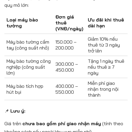
quy mô lớn:
Đơn giá
Loại máy bào
Ưu đãi khi thuê
thuê
tường
dài hạn
(VNĐ/ngày)
Giảm 10% nếu
Máy bào tường cầm
150.000 –
thuê từ 3 ngày
tay (công suất nhỏ)
200.000
trở lên
Máy bào tường công
Tặng 1 ngày thuê
300.000 –
nghiệp (công suất
nếu thuê ≥ 7
450.000
lớn)
ngày
Miễn phí giao
Máy bào tích hợp
400.000 –
nhận trong nội
hút bụi
550.000
thành
📌
Lưu ý:
Giá trên
chưa bao gồm phí giao nhận máy
(tính theo
khoảng cách nếu ngoài khu vực miễn phí).