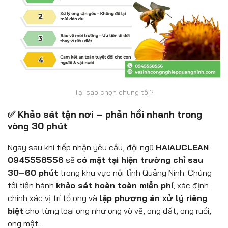
Tại sao chọn chúng tôi?
✅ Khảo sát tận nơi – phản hồi nhanh trong
vòng 30 phút
Ngay sau khi tiếp nhận yêu cầu, đội ngũ
HAIAUCLEAN
0945558556
sẽ
có mặt tại hiện trường chỉ sau
30–60 phút
trong khu vực nội tỉnh Quảng Ninh. Chúng
tôi tiến hành
khảo sát hoàn toàn miễn phí
, xác định
chính xác vị trí tổ ong và
lập phương án xử lý riêng
biệt
cho từng loại ong như ong vò vẽ, ong đất, ong ruồi,
ong mật…