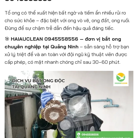
Tổ ong có thể xuất hiện bất ngờ và tiềm ẩn nhiều rủi ro
cho sức khỏe – đặc biệt với ong vò vẽ, ong đất, ong ruồi.
Đừng để sự chậm trễ dẫn đến hậu quả đáng tiếc.
🎯
HAIAUCLEAN 0945558556 – đơn vị bắt ong
chuyên nghiệp tại Quảng Ninh
– sẵn sàng hỗ trợ bạn
xử lý triệt để và an toàn với đội ngũ kỹ thuật viên được
cấp phép, có mặt nhanh chóng chỉ sau 30–60 phút.