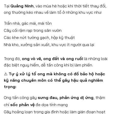
Tại
Quảng Ninh
, vào mùa hè hoặc khi thời tiết thay đổi,
ong thường kéo nhau về làm tổ ở những khu vực như:
Trần nhà, gác mái, mái tôn
Cây cối rậm rạp trong sân vườn
Các khe nứt tường gạch, hộp kỹ thuật
Nhà kho, xưởng sản xuất, khu vực ít người qua lại
Trong đó,
ong vò vẽ, ong đất và ong ruồi
là những loài
đặc biệt nguy hiểm, dễ tấn công khi bị làm phiền.
⚠️
Tự ý xử lý tổ ong mà không có đồ bảo hộ hoặc
kỹ năng chuyên môn có thể gây hậu quả nghiêm
trọng:
Ong tấn công gây
sưng đau, phản ứng dị ứng
, thậm
chí
sốc phản vệ
đe dọa tính mạng
Gây hoảng loạn trong gia đình hoặc làm gián đoạn hoạt