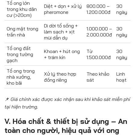
Tổ ong lớn
Diệt + dọn + xử lý
800.000 –
30
trong khu dân
pheromone
1.200.000đ
ngày
cư (>20cm)
Di dời tổ sống +
Ong mật trong
1.000.000 –
30
làm sạch + xịt
trần nhà
2.000.000đ
ngày
mùi dẫn dụ
Tổ ong đất
Khoan + hút ong
Từ
30
trong tường
+ trám kín
1.500.000đ
ngày
gạch
Tổ ong trong
Xử lý theo hợp
Theo khảo
Linh
nhà xưởng,
đồng riêng
sát
hoạt
kho bãi
📌
Giá chính xác được xác nhận sau khi khảo sát miễn phí
tại hiện trường.
V. Hóa chất & thiết bị sử dụng – An
toàn cho người, hiệu quả với ong