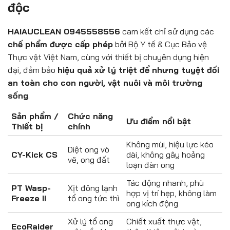
độc
HAIAUCLEAN 0945558556
cam kết chỉ sử dụng các
chế phẩm được cấp phép
bởi Bộ Y tế & Cục Bảo vệ
Thực vật Việt Nam, cùng với thiết bị chuyên dụng hiện
đại, đảm bảo
hiệu quả xử lý triệt để nhưng tuyệt đối
an toàn cho con người, vật nuôi và môi trường
sống
.
Sản phẩm /
Chức năng
Ưu điểm nổi bật
Thiết bị
chính
Không mùi, hiệu lực kéo
Diệt ong vò
CY-Kick CS
dài, không gây hoảng
vẽ, ong đất
loạn đàn ong
Tác động nhanh, phù
PT Wasp-
Xịt đông lạnh
hợp vị trí hẹp, không làm
Freeze II
tổ ong tức thì
ong kích động
Xử lý tổ ong
Chiết xuất thực vật,
EcoRaider