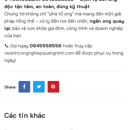
độc tận tâm, an toàn, đúng kỹ thuật
Chúng tôi không chỉ “phá tổ ong” mà mang đến một giải
pháp tổng thể – xử lý đến nơi đến chốn,
ngăn ong quay
lại
, bảo vệ sức khỏe gia đình, công trình và doanh nghiệp
của bạn.
📞 Gọi ngay
0945558556
hoặc truy cập
vesinhcongnghiepquangninh.com
để được phục vụ trong
ngày
!
Share
Các tin khác