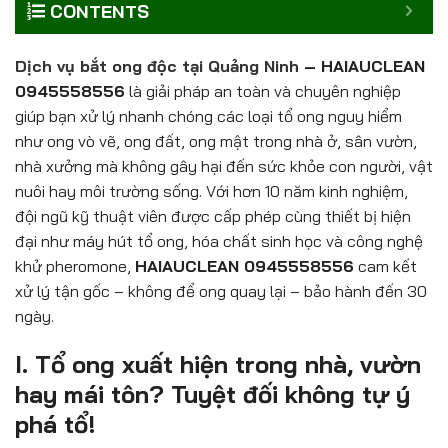
CONTENTS
Dịch vụ bắt ong độc tại Quảng Ninh
– HAIAUCLEAN
0945558556
là giải pháp an toàn và chuyên nghiệp
giúp bạn xử lý nhanh chóng các loại tổ ong nguy hiểm
như ong vò vẽ, ong đất, ong mật trong nhà ở, sân vườn,
nhà xưởng mà không gây hại đến sức khỏe con người, vật
nuôi hay môi trường sống. Với hơn 10 năm kinh nghiệm,
đội ngũ kỹ thuật viên được cấp phép cùng thiết bị hiện
đại như máy hút tổ ong, hóa chất sinh học và công nghệ
khử pheromone,
HAIAUCLEAN 0945558556
cam kết
xử lý tận gốc – không để ong quay lại – bảo hành đến 30
ngày.
I. Tổ ong xuất hiện trong nhà, vườn
hay mái tôn? Tuyệt đối không tự ý
phá tổ!