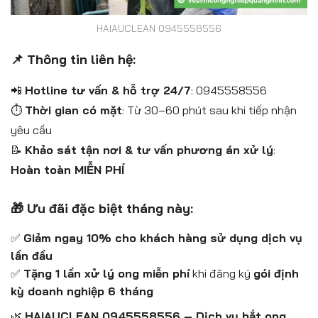
HAIAUCLEAN 0945558556
📌 Thông tin liên hệ:
📲
Hotline tư vấn & hỗ trợ 24/7
: 0945558556
⏱
Thời gian có mặt
: Từ 30–60 phút sau khi tiếp nhận
yêu cầu
📝
Khảo sát tận nơi & tư vấn phương án xử lý
:
Hoàn toàn MIỄN PHÍ
🎁 Ưu đãi đặc biệt tháng này:
✅
Giảm ngay 10% cho khách hàng sử dụng dịch vụ
lần đầu
✅
Tặng 1 lần xử lý ong miễn phí
khi đăng ký
gói định
kỳ doanh nghiệp 6 tháng
🌿
HAIAUCLEAN 0945558556 – Dịch vụ bắt ong