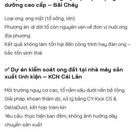
dưỡng cao cấp – Bãi Cháy
Loại ong: ong mật (tổ sống, lớn)
Phương án: di dời tổ còn nguyên vẹn về đơn vị nuôi ong
địa phương
Kết quả: không làm tổn hại đến công trình hay đàn ong –
bảo tồn sinh thái
✅ Dự án kiểm soát ong đất tại nhà máy sản
xuất linh kiện – KCN Cái Lân
Môi trường nguy cơ cao, tổ nằm sâu dưới nền bê tông
Giải pháp: khoan thăm dò, xử lý bằng CY-Kick CS &
DeltaDust, kết hợp trám kín
Yêu cầu: thực hiện ban đêm, không ảnh hưởng dây
chuyền sản xuất