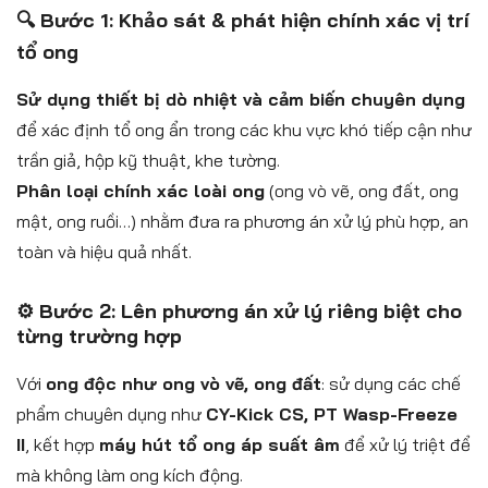
🔍 Bước 1: Khảo sát & phát hiện chính xác vị trí
tổ ong
Sử dụng thiết bị dò nhiệt và cảm biến chuyên dụng
để xác định tổ ong ẩn trong các khu vực khó tiếp cận như
trần giả, hộp kỹ thuật, khe tường.
Phân loại chính xác loài ong
(ong vò vẽ, ong đất, ong
mật, ong ruồi…) nhằm đưa ra phương án xử lý phù hợp, an
toàn và hiệu quả nhất.
⚙️ Bước 2: Lên phương án xử lý riêng biệt cho
từng trường hợp
Với
ong độc như ong vò vẽ, ong đất
: sử dụng các chế
phẩm chuyên dụng như
CY-Kick CS, PT Wasp-Freeze
II
, kết hợp
máy hút tổ ong áp suất âm
để xử lý triệt để
mà không làm ong kích động.