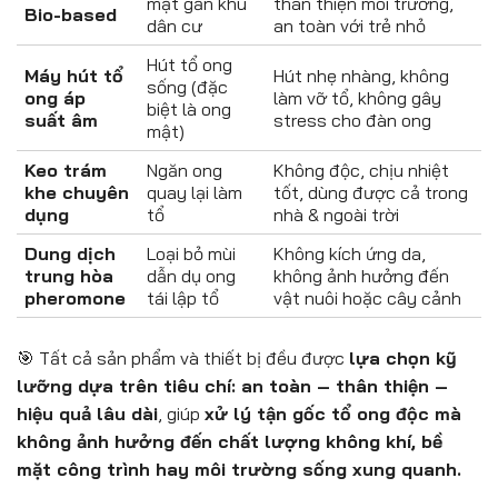
mật gần khu
thân thiện môi trường,
Bio-based
dân cư
an toàn với trẻ nhỏ
Hút tổ ong
Máy hút tổ
Hút nhẹ nhàng, không
sống (đặc
ong áp
làm vỡ tổ, không gây
biệt là ong
suất âm
stress cho đàn ong
mật)
Keo trám
Ngăn ong
Không độc, chịu nhiệt
khe chuyên
quay lại làm
tốt, dùng được cả trong
dụng
tổ
nhà & ngoài trời
Dung dịch
Loại bỏ mùi
Không kích ứng da,
trung hòa
dẫn dụ ong
không ảnh hưởng đến
pheromone
tái lập tổ
vật nuôi hoặc cây cảnh
🎯 Tất cả sản phẩm và thiết bị đều được
lựa chọn kỹ
lưỡng dựa trên tiêu chí: an toàn – thân thiện –
hiệu quả lâu dài
, giúp
xử lý tận gốc tổ ong độc mà
không ảnh hưởng đến chất lượng không khí, bề
mặt công trình hay môi trường sống xung quanh.