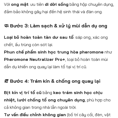
Với
ong mật
: ưu tiên
di dời sống
bằng hộp chuyên dụng,
đảm bảo không gây hại đến hệ sinh thái và đàn ong.
🧼 Bước 3: Làm sạch & xử lý mùi dẫn dụ ong
Loại bỏ hoàn toàn tàn dư sau tổ
: sáp ong, xác ong
chết, ấu trùng còn sót lại.
Phun chế phẩm sinh học trung hòa pheromone
như
Pheromone Neutralizer Pro+
, loại bỏ hoàn toàn mùi
dẫn dụ khiến ong quay lại làm tổ tại vị trí cũ.
🧯 Bước 4: Trám kín & chống ong quay lại
Bịt kín vị trí tổ cũ
bằng
keo trám sinh học chịu
nhiệt, lưới chống tổ ong chuyên dụng
, phù hợp cho
cả không gian trong nhà lẫn ngoài trời.
Tư vấn điều chỉnh không gian
(bố trí cây cối, đèn, vật