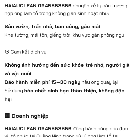
HAIAUCLEAN 0945558556
chuyên xử lý các trường
hợp ong làm tổ trong không gian sinh hoạt như:
Sân vườn, trần nhà, ban công, gác mái
Khe tường, mái tôn, giếng trời, khu vực gần phòng ngủ
🎯 Cam kết dịch vụ:
Không ảnh hưởng đến sức khỏe trẻ nhỏ, người già
và vật nuôi
Bảo hành miễn phí 15–30 ngày
nếu ong quay lại
Sử dụng
hóa chất sinh học thân thiện, không độc
hại
🏢 Doanh nghiệp
HAIAUCLEAN 0945558556
đồng hành cùng các đơn
vị, tổ chức tại Quảng Ninh trong xử lý ong làm tổ tại: