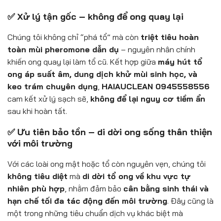
✅ Xử lý tận gốc – không để ong quay lại
Chúng tôi không chỉ “phá tổ” mà còn
triệt tiêu hoàn
toàn mùi pheromone dẫn dụ
– nguyên nhân chính
khiến ong quay lại làm tổ cũ. Kết hợp giữa
máy hút tổ
ong áp suất âm, dung dịch khử mùi sinh học, và
keo trám chuyên dụng
,
HAIAUCLEAN 0945558556
cam kết xử lý sạch sẽ,
không để lại nguy cơ tiềm ẩn
sau khi hoàn tất.
✅ Ưu tiên bảo tồn – di dời ong sống thân thiện
với môi trường
Với các loài ong mật hoặc tổ còn nguyên vẹn, chúng tôi
không tiêu diệt
mà
di dời tổ ong về khu vực tự
nhiên phù hợp
, nhằm đảm bảo
cân bằng sinh thái và
hạn chế tối đa tác động đến môi trường
. Đây cũng là
một trong những tiêu chuẩn dịch vụ khác biệt mà