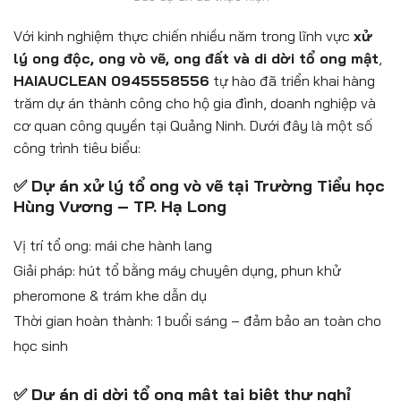
Với kinh nghiệm thực chiến nhiều năm trong lĩnh vực
xử
lý ong độc, ong vò vẽ, ong đất và di dời tổ ong mật
,
HAIAUCLEAN 0945558556
tự hào đã triển khai hàng
trăm dự án thành công cho hộ gia đình, doanh nghiệp và
cơ quan công quyền tại Quảng Ninh. Dưới đây là một số
công trình tiêu biểu:
✅ Dự án xử lý tổ ong vò vẽ tại Trường Tiểu học
Hùng Vương – TP. Hạ Long
Vị trí tổ ong: mái che hành lang
Giải pháp: hút tổ bằng máy chuyên dụng, phun khử
pheromone & trám khe dẫn dụ
Thời gian hoàn thành: 1 buổi sáng – đảm bảo an toàn cho
học sinh
✅ Dự án di dời tổ ong mật tại biệt thự nghỉ