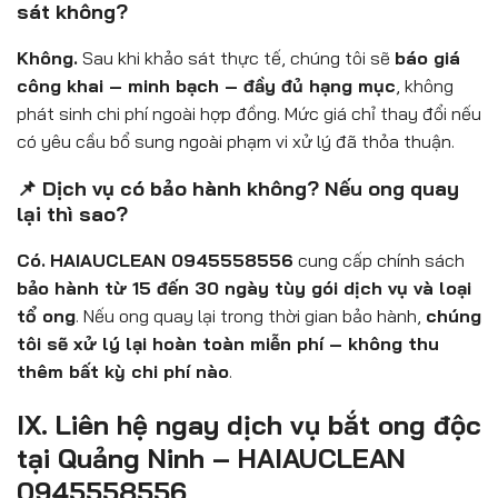
sát không?
Không.
Sau khi khảo sát thực tế, chúng tôi sẽ
báo giá
công khai – minh bạch – đầy đủ hạng mục
, không
phát sinh chi phí ngoài hợp đồng. Mức giá chỉ thay đổi nếu
có yêu cầu bổ sung ngoài phạm vi xử lý đã thỏa thuận.
📌 Dịch vụ có bảo hành không? Nếu ong quay
lại thì sao?
Có.
HAIAUCLEAN 0945558556
cung cấp chính sách
bảo hành từ 15 đến 30 ngày tùy gói dịch vụ và loại
tổ ong
. Nếu ong quay lại trong thời gian bảo hành,
chúng
tôi sẽ xử lý lại hoàn toàn miễn phí – không thu
thêm bất kỳ chi phí nào
.
IX. Liên hệ ngay dịch vụ bắt ong độc
tại Quảng Ninh – HAIAUCLEAN
0945558556