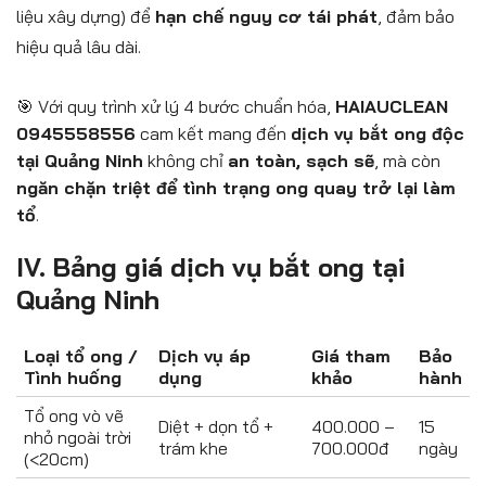
liệu xây dựng) để
hạn chế nguy cơ tái phát
, đảm bảo
hiệu quả lâu dài.
🎯 Với quy trình xử lý 4 bước chuẩn hóa,
HAIAUCLEAN
0945558556
cam kết mang đến
dịch vụ bắt ong độc
tại Quảng Ninh
không chỉ
an toàn, sạch sẽ
, mà còn
ngăn chặn triệt để tình trạng ong quay trở lại làm
tổ
.
IV. Bảng giá dịch vụ bắt ong tại
Quảng Ninh
Loại tổ ong /
Dịch vụ áp
Giá tham
Bảo
Tình huống
dụng
khảo
hành
Tổ ong vò vẽ
Diệt + dọn tổ +
400.000 –
15
nhỏ ngoài trời
trám khe
700.000đ
ngày
(<20cm)