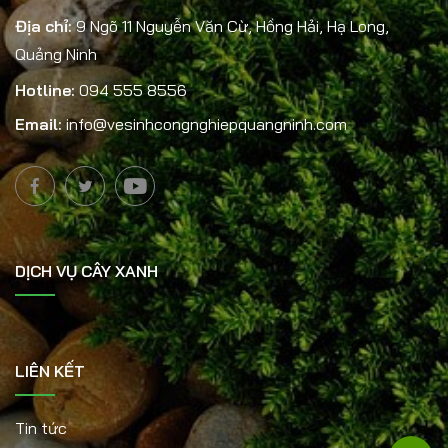
Địa chỉ:
9 Ngõ 11 Nguyễn Văn Cừ, Hồng Hải, Hạ Long,
Quảng Ninh
Hotline:
094 555 8556
Email:
info@vesinhcongnghiepquangninh.com
DỊCH VỤ CÂY XANH
LIÊN KẾT
Tin tức