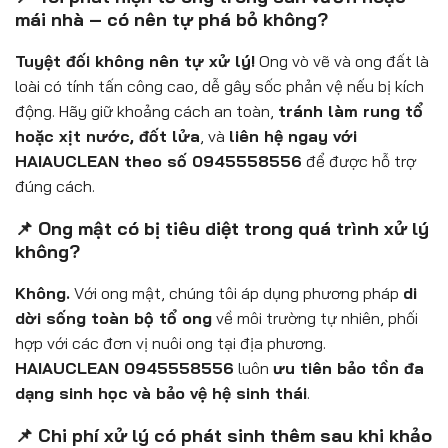
mái nhà – có nên tự phá bỏ không?
Tuyệt đối không nên tự xử lý!
Ong vò vẽ và ong đất là
loài có tính tấn công cao, dễ gây sốc phản vệ nếu bị kích
động. Hãy giữ khoảng cách an toàn,
tránh làm rung tổ
hoặc xịt nước, đốt lửa
, và
liên hệ ngay với
HAIAUCLEAN theo số 0945558556
để được hỗ trợ
đúng cách.
📌 Ong mật có bị tiêu diệt trong quá trình xử lý
không?
Không.
Với ong mật, chúng tôi áp dụng phương pháp
di
dời sống toàn bộ tổ ong
về môi trường tự nhiên, phối
hợp với các đơn vị nuôi ong tại địa phương.
HAIAUCLEAN 0945558556
luôn
ưu tiên bảo tồn đa
dạng sinh học và bảo vệ hệ sinh thái
.
📌 Chi phí xử lý có phát sinh thêm sau khi khảo