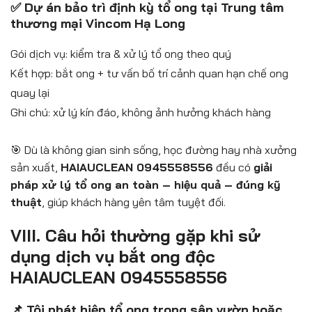
✅ Dự án bảo trì định kỳ tổ ong tại Trung tâm
thương mại Vincom Hạ Long
Gói dịch vụ: kiểm tra & xử lý tổ ong theo quý
Kết hợp: bắt ong + tư vấn bố trí cảnh quan hạn chế ong
quay lại
Ghi chú: xử lý kín đáo, không ảnh hưởng khách hàng
🎯 Dù là không gian sinh sống, học đường hay nhà xưởng
sản xuất,
HAIAUCLEAN 0945558556
đều có
giải
pháp xử lý tổ ong an toàn – hiệu quả – đúng kỹ
thuật
, giúp khách hàng yên tâm tuyệt đối.
VIII. Câu hỏi thường gặp khi sử
dụng dịch vụ bắt ong độc
HAIAUCLEAN 0945558556
📌 Tôi phát hiện tổ ong trong sân vườn hoặc